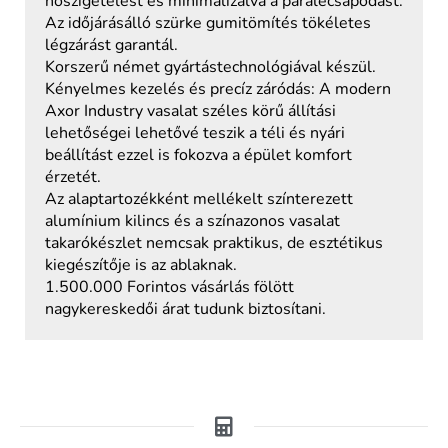
hőszigetelést és minimalizálva a páralecsapódást.
Az időjárásálló szürke gumitömítés tökéletes
légzárást garantál.
Korszerű német gyártástechnológiával készül.
Kényelmes kezelés és precíz záródás: A modern
Axor Industry vasalat széles körű állítási
lehetőségei lehetővé teszik a téli és nyári
beállítást ezzel is fokozva a épület komfort
érzetét.
Az alaptartozékként mellékelt színterezett
alumínium kilincs és a színazonos vasalat
takarókészlet nemcsak praktikus, de esztétikus
kiegészítője is az ablaknak.
1.500.000 Forintos vásárlás fölött
nagykereskedői árat tudunk biztosítani.