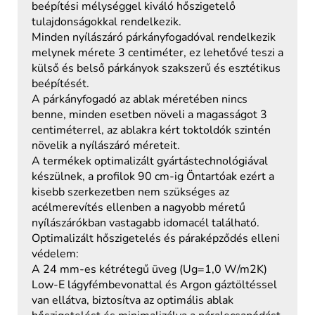
beépítési mélységgel kiváló hőszigetelő
tulajdonságokkal rendelkezik.
Minden nyílászáró párkányfogadóval rendelkezik
melynek mérete 3 centiméter, ez lehetővé teszi a
külső és belső párkányok szakszerű és esztétikus
beépítését.
A párkányfogadó az ablak méretében nincs
benne, minden esetben növeli a magasságot 3
centiméterrel, az ablakra kért toktoldók szintén
növelik a nyílászáró méreteit.
A termékek optimalizált gyártástechnológiával
készülnek, a profilok 90 cm-ig Öntartóak ezért a
kisebb szerkezetben nem szükséges az
acélmerevítés ellenben a nagyobb méretű
nyílászárókban vastagabb idomacél található.
Optimalizált hőszigetelés és páraképződés elleni
védelem:
A 24 mm-es kétrétegű üveg (Ug=1,0 W/m2K)
Low-E lágyfémbevonattal és Argon gáztöltéssel
van ellátva, biztosítva az optimális ablak