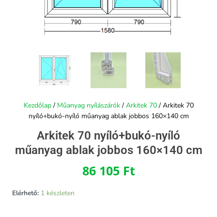
Kezdőlap
/
Műanyag nyílászárók
/
Arkitek 70
/ Arkitek 70
nyíló+bukó-nyíló műanyag ablak jobbos 160×140 cm
Arkitek 70 nyíló+bukó-nyíló
műanyag ablak jobbos 160×140 cm
86 105
Ft
Elérhető:
1 készleten