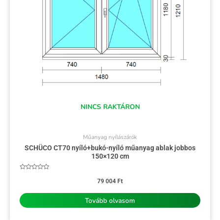
NINCS RAKTÁRON
Műanyag nyílászárók
SCHÜCO CT70 nyíló+bukó-nyíló műanyag ablak jobbos
150×120 cm
Értékelés:
0
79 004
Ft
/
5
Tovább olvasom