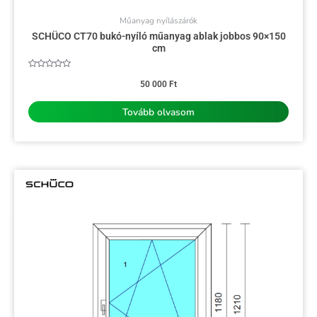
Műanyag nyílászárók
SCHÜCO CT70 bukó-nyíló műanyag ablak jobbos 90×150
cm
Értékelés:
0
50 000
Ft
/
5
Tovább olvasom