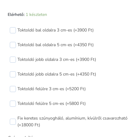
Arkitek
Elérhető:
1 készleten
70
nyíló+bukó-
Toktoldó bal oldalra 3 cm-es (+3900 Ft)
nyíló
műanyag
Toktoldó bal oldalra 5 cm-es (+4350 Ft)
ablak
jobbos
Toktoldó jobb oldalra 3 cm-es (+3900 Ft)
160x140
cm
Toktoldó jobb oldalra 5 cm-es (+4350 Ft)
mennyiség
Toktoldó felülre 3 cm-es (+5200 Ft)
Toktoldó felülre 5 cm-es (+5800 Ft)
Fix keretes szúnyogháló, alumínium, kívülről csavarozható
(+18000 Ft)