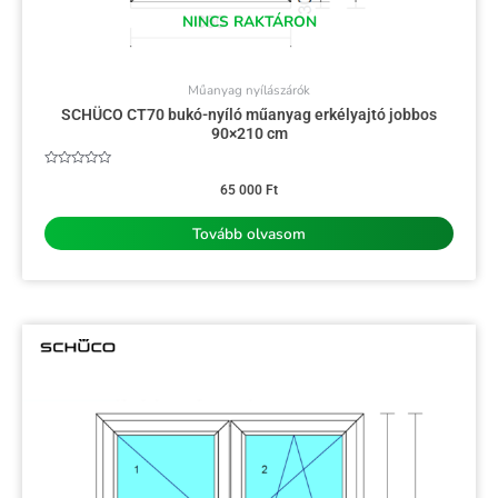
NINCS RAKTÁRON
Műanyag nyílászárók
SCHÜCO CT70 bukó-nyíló műanyag erkélyajtó jobbos
90×210 cm
Értékelés:
0
65 000
Ft
/
5
Tovább olvasom