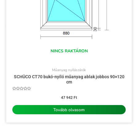
NINCS RAKTÁRON
Műanyag nyílászárók
SCHÜCO CT70 bukó-nyíló műanyag ablak jobbos 90×120
cm
Értékelés:
0
47 942
Ft
/
5
Tovább olvasom