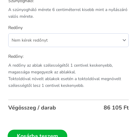
Szúnyogháló:
A szúnyogháló mérete 6 centiméterrel kisebb mint a nyílászáró
valós mérete.
Redőny
Redőny:
A redőny az ablak szélességétől 1 centivel keskenyebb,
magassága megegyezik az ablakkal.
Toktoldóval növelt ablakok esetén a toktoldóval megnövelt
szélességtől lesz 1 centivel keskenyebb.
Végösszeg / darab
86 105
Ft
Kosárba teszem