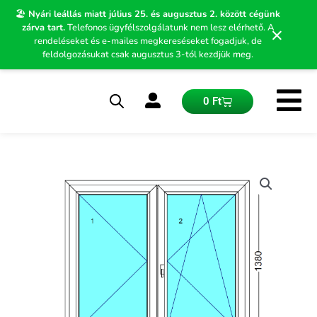
Skip
🏖️
Nyári leállás miatt július 25. és augusztus 2. között cégünk
to
zárva tart.
Telefonos ügyfélszolgálatunk nem lesz elérhető. A
×
content
rendeléseket és e-mailes megkereséseket fogadjuk, de
feldolgozásukat csak augusztus 3-tól kezdjük meg.
Kosár
0
Ft