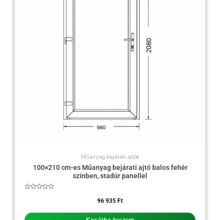
Műanyag bejárati ajtók
100×210 cm-es Műanyag bejárati ajtó balos fehér
színben, stadúr panellel
Értékelés:
0
96 935
Ft
/
5
Kosárba teszem