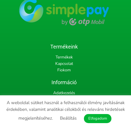
Termékeink
Termékek
Kapcsolat
Fiokom
Információ
Adatkezelés
Szállítás
A weboldal sütiket használ a felhasználói élmény javításának
Fizetés
érdekében, valamint analitikai célokból és releváns hirdetések
Á.SZ.F.
megjelenítéséhez.
Beállítás
Elfogadom
Kövess minket