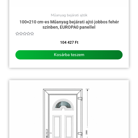
Műanyag bejárati ajtók
100×210 cm-es Műanyag bejárati ajtó jobbos fehér
színben, EUROPA0 panellel
Értékelés:
0
104 427
Ft
/
5
Kosárba teszem