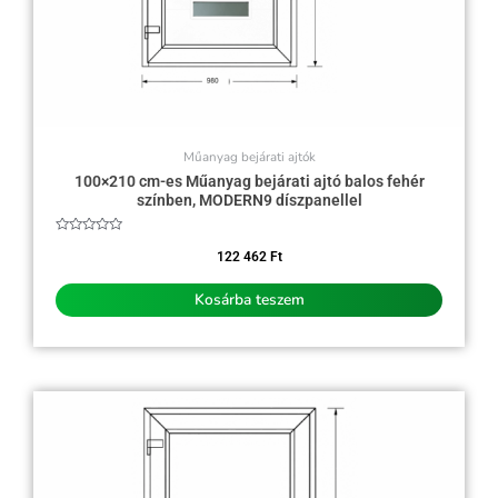
Műanyag bejárati ajtók
100×210 cm-es Műanyag bejárati ajtó balos fehér
színben, MODERN9 díszpanellel
Értékelés:
0
122 462
Ft
/
5
Kosárba teszem