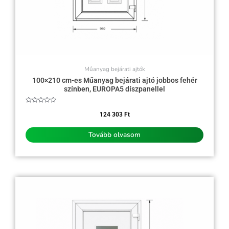
Műanyag bejárati ajtók
100×210 cm-es Műanyag bejárati ajtó jobbos fehér
színben, EUROPA5 díszpanellel
Értékelés:
0
124 303
Ft
/
5
Tovább olvasom