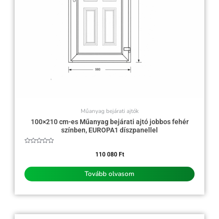
Műanyag bejárati ajtók
100×210 cm-es Műanyag bejárati ajtó jobbos fehér
színben, EUROPA1 díszpanellel
Értékelés:
0
110 080
Ft
/
5
Tovább olvasom