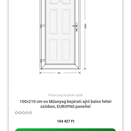
Műanyag bejárati ajtók
100×210 cm-es Műanyag bejárati ajtó balos fehér
színben, EUROPA0 panellel
Értékelés:
0
104 427
Ft
/
5