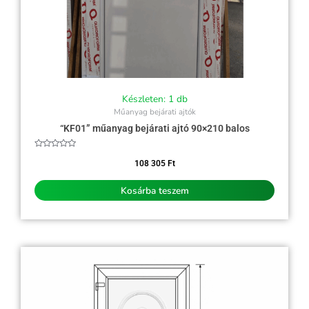
Készleten: 1 db
Műanyag bejárati ajtók
“KF01” műanyag bejárati ajtó 90×210 balos
Értékelés:
0
108 305
Ft
/
5
Kosárba teszem