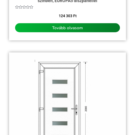
színben, EUROPA5 díszpanellel
Értékelés:
0
124 303
Ft
/
5
Tovább olvasom