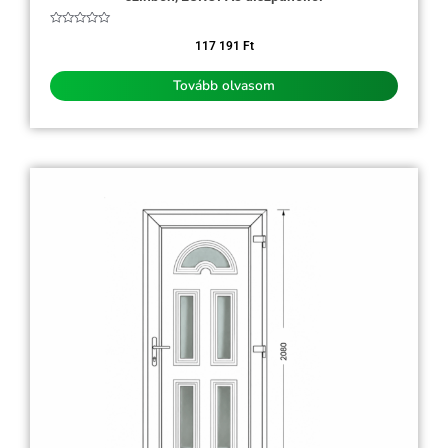
Értékelés:
0
117 191
Ft
/
5
Tovább olvasom