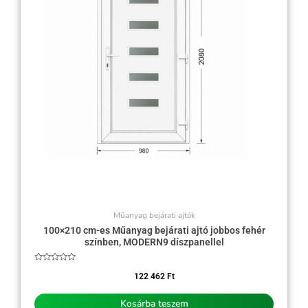
Műanyag bejárati ajtók
100×210 cm-es Műanyag bejárati ajtó jobbos fehér
színben, MODERN9 díszpanellel
Értékelés:
0
122 462
Ft
/
5
Kosárba teszem