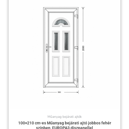
Műanyag bejárati ajtók
100×210 cm-es Műanyag bejárati ajtó jobbos fehér
színben, EUROPA3 díszpanellel