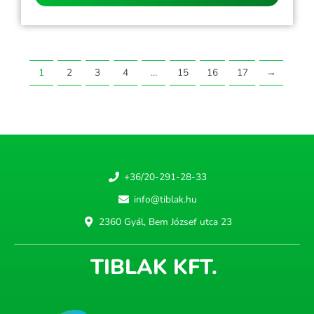
1
2
3
4
…
15
16
17
→
+36/20-291-28-33
info@tiblak.hu
2360 Gyál, Bem József utca 23
TIBLAK KFT.