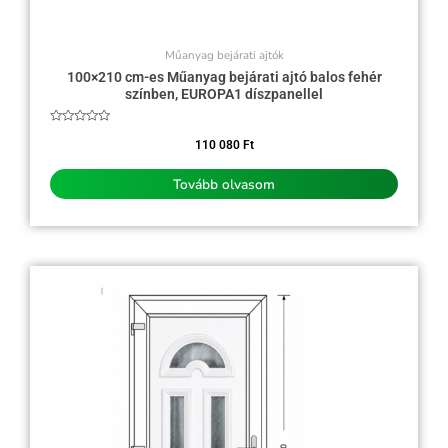
Műanyag bejárati ajtók
100×210 cm-es Műanyag bejárati ajtó balos fehér
színben, EUROPA1 díszpanellel
Értékelés:
0
110 080
Ft
/
5
Tovább olvasom