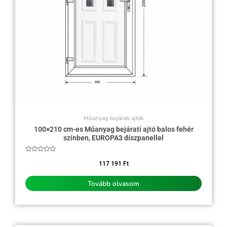
Műanyag bejárati ajtók
100×210 cm-es Műanyag bejárati ajtó balos fehér
színben, EUROPA3 díszpanellel
Értékelés:
0
117 191
Ft
/
5
Tovább olvasom