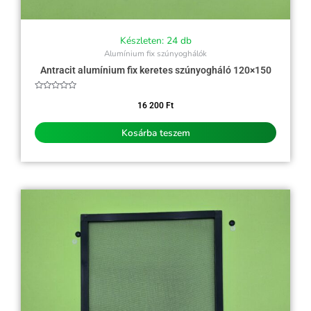
Készleten: 24 db
Alumínium fix szúnyoghálók
Antracit alumínium fix keretes szúnyogháló 120×150
Értékelés:
0
16 200
Ft
/
5
Kosárba teszem