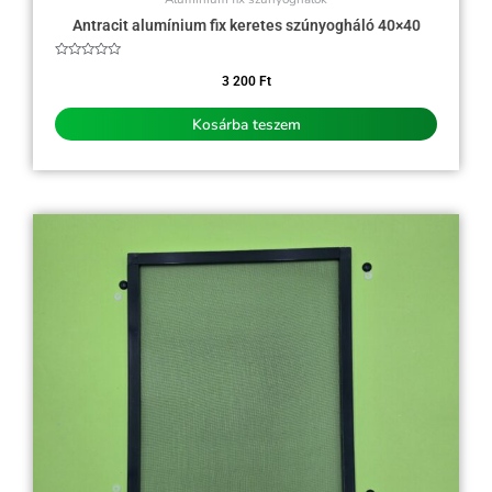
Antracit alumínium fix keretes szúnyogháló 40×40
Értékelés:
0
3 200
Ft
/
5
Kosárba teszem