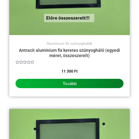
Alumínium fix szúnyoghálók
Antracit alumínium fix keretes szúnyogháló (egyedi
méret, összeszerelt)
Értékelés:
0
11 300
Ft
/
5
Tovább