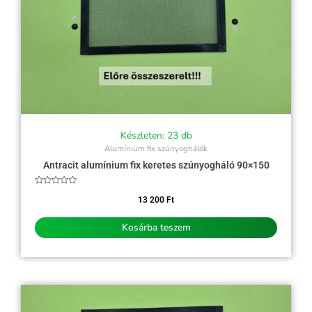
Készleten: 23 db
Alumínium fix szúnyoghálók
Antracit alumínium fix keretes szúnyogháló 90×150
Értékelés:
0
13 200
Ft
/
5
Kosárba teszem