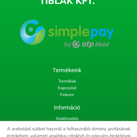
TIBLAK KFT.
Termékeink
Termékek
Kapcsolat
Fiokom
Információ
Adatkezelés
Szállítás
A weboldal sütiket használ a felhasználói élmény javításának
Fizetés
érdekében, valamint analitikai célokból és releváns hirdetések