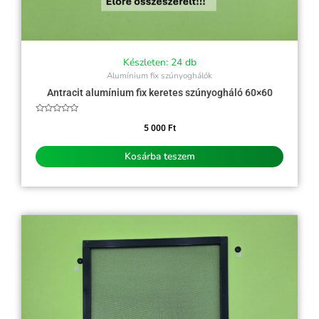
Készleten: 24 db
Alumínium fix szúnyoghálók
Antracit alumínium fix keretes szúnyogháló 60×60
Értékelés:
0
5 000
Ft
/
5
Kosárba teszem