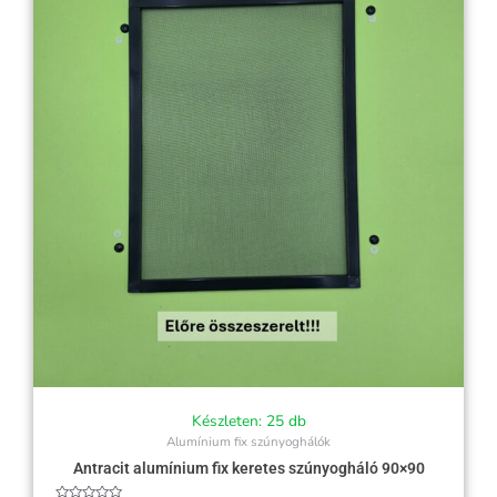
Készleten: 25 db
Alumínium fix szúnyoghálók
Antracit alumínium fix keretes szúnyogháló 90×90