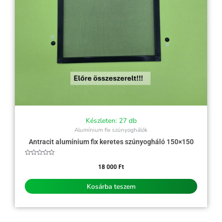
Készleten: 27 db
Alumínium fix szúnyoghálók
Antracit alumínium fix keretes szúnyogháló 150×150
Értékelés:
0
18 000
Ft
/
5
Kosárba teszem