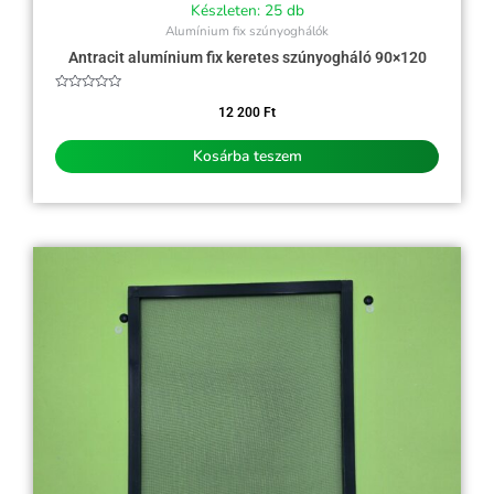
Készleten: 25 db
Alumínium fix szúnyoghálók
Antracit alumínium fix keretes szúnyogháló 90×120
Értékelés:
0
12 200
Ft
/
5
Kosárba teszem