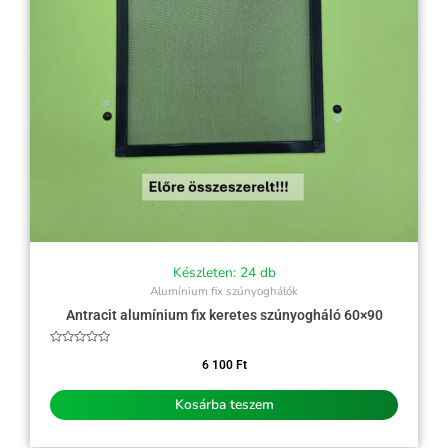
Készleten: 24 db
Alumínium fix szúnyoghálók
Antracit alumínium fix keretes szúnyogháló 60×90
Értékelés:
0
6 100
Ft
/
5
Kosárba teszem