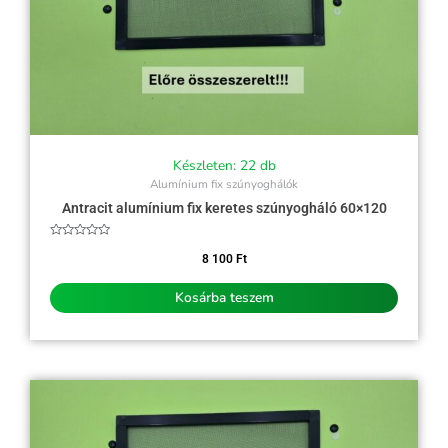
Készleten: 22 db
Alumínium fix szúnyoghálók
Antracit alumínium fix keretes szúnyogháló 60×120
Értékelés:
0
8 100
Ft
/
5
Kosárba teszem