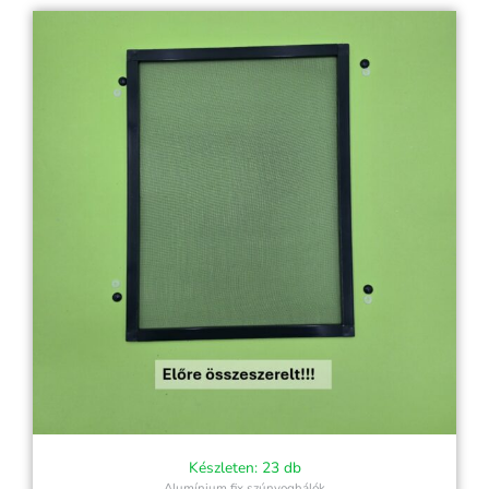
Készleten: 23 db
Alumínium fix szúnyoghálók