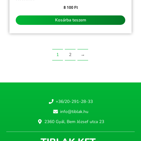
Értékelés:
0
8 100
Ft
/
5
Kosárba teszem
1
2
→
+36/20-291-28-33
info@tiblak.hu
2360 Gyál, Bem József utca 23