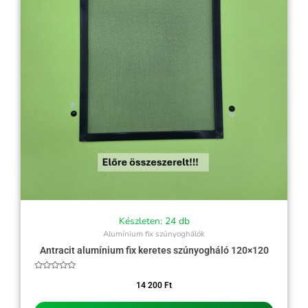
Készleten: 24 db
Alumínium fix szúnyoghálók
Antracit alumínium fix keretes szúnyogháló 120×120
Értékelés:
0
14 200
Ft
/
5