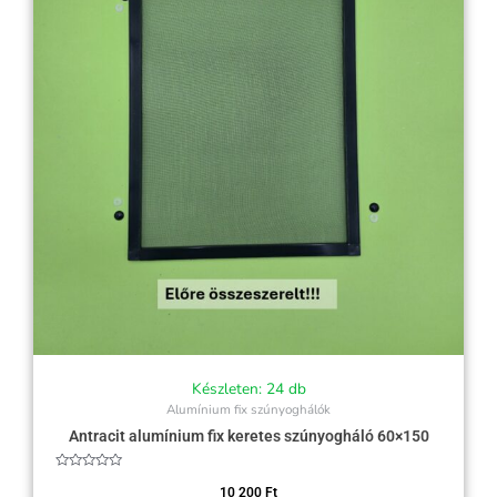
Készleten: 24 db
Alumínium fix szúnyoghálók
Antracit alumínium fix keretes szúnyogháló 60×150
Értékelés:
0
10 200
Ft