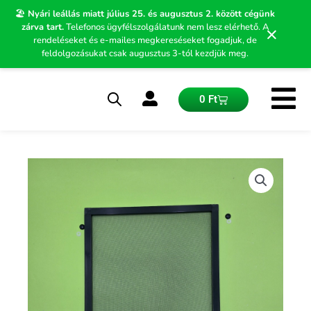
Skip
🏖️
Nyári leállás miatt július 25. és augusztus 2. között cégünk
to
zárva tart.
Telefonos ügyfélszolgálatunk nem lesz elérhető. A
×
content
rendeléseket és e-mailes megkereséseket fogadjuk, de
feldolgozásukat csak augusztus 3-tól kezdjük meg.
Kosár
0
Ft