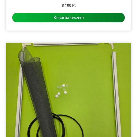
Értékelés:
0
8 100
Ft
/
5
Kosárba teszem