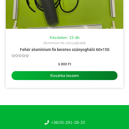
Készleten: 15 db
Alumínium fix szúnyoghálók
Fehér alumínium fix keretes szúnyogháló 60×150
Értékelés:
0
6 800
Ft
/
5
Kosárba teszem
+36/20-291-28-33