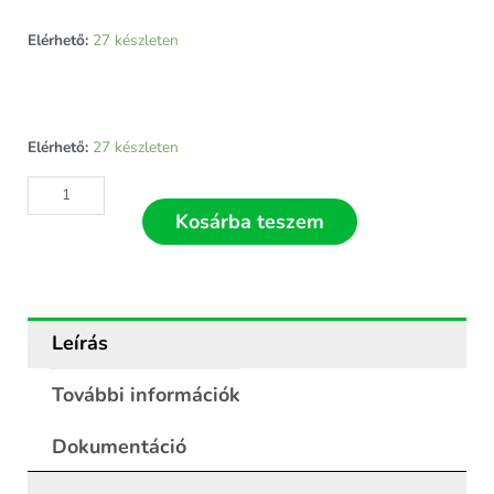
Elérhető:
27 készleten
Antracit
Elérhető:
27 készleten
alumínium
fix
keretes
Kosárba teszem
szúnyogháló
150x150
mennyiség
Leírás
További információk
Dokumentáció