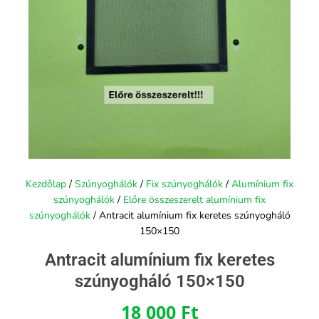
Kezdőlap
/
Szúnyoghálók
/
Fix szúnyoghálók
/
Alumínium fix
szúnyoghálók
/
Előre összeszerelt alumínium fix
szúnyoghálók
/ Antracit alumínium fix keretes szúnyogháló
150×150
Antracit alumínium fix keretes
szúnyogháló 150×150
18 000
Ft