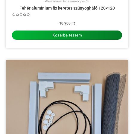
Alumínium fix szúnyoghálók
Fehér alumínium fix keretes szúnyogháló 120×120
Értékelés:
0
10 900
Ft
/
5
Kosárba teszem