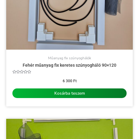
Műanyag fix szúnyoghálók
Fehér műanyag fix keretes szúnyogháló 90×120
Értékelés:
0
6 300
Ft
/
5
Kosárba teszem