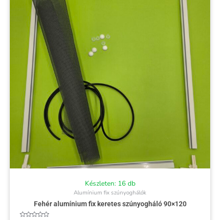
Készleten: 16 db
Alumínium fix szúnyoghálók
Fehér alumínium fix keretes szúnyogháló 90×120