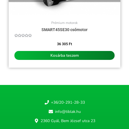
Prémium motorok
SMART45SE30 csőmotor
Értékelés:
0
36 305
Ft
/
5
Kosárba teszem
+36/20-291-28-33
info@tiblak.hu
2360 Gyál, Bem József utca 23