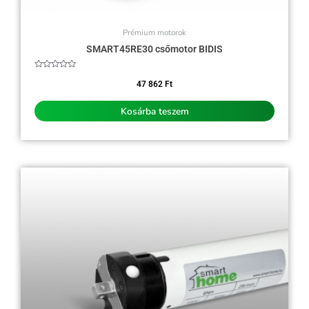
Prémium motorok
SMART45RE30 csőmotor BIDIS
Értékelés:
0
47 862
Ft
/
5
Kosárba teszem