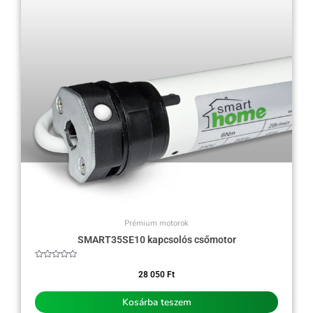
Prémium motorok
SMART35SE10 kapcsolós csőmotor
Értékelés:
0
28 050
Ft
/
5
Kosárba teszem