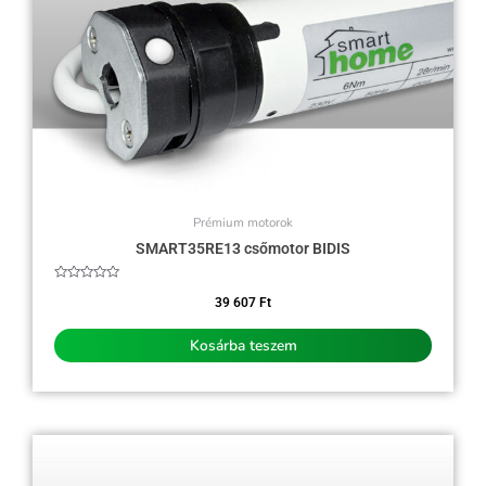
Prémium motorok
SMART35RE13 csőmotor BIDIS
Értékelés:
0
39 607
Ft
/
5
Kosárba teszem