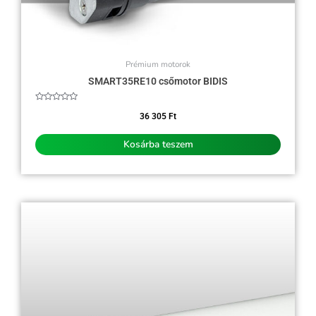
Prémium motorok
SMART35RE10 csőmotor BIDIS
Értékelés:
0
36 305
Ft
/
5
Kosárba teszem