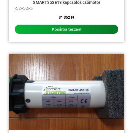
SMART35SE13 kapcsolós csőmotor
Értékelés:
0
31 352
Ft
/
5
Kosárba teszem