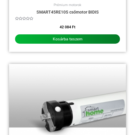
Prémium motorok
SMART45RE10S csőmotor BIDIS
Értékelés:
0
42 084
Ft
/
5
Kosárba teszem