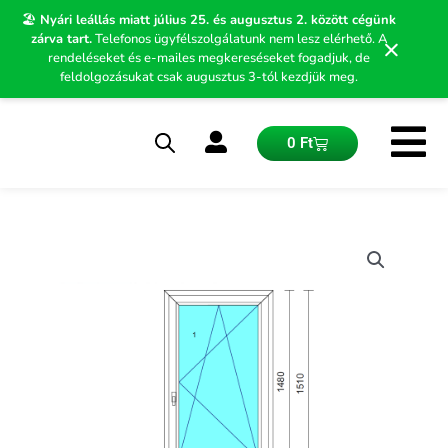
Skip
🏖️
Nyári leállás miatt július 25. és augusztus 2. között cégünk
to
zárva tart.
Telefonos ügyfélszolgálatunk nem lesz elérhető. A
×
content
rendeléseket és e-mailes megkereséseket fogadjuk, de
feldolgozásukat csak augusztus 3-tól kezdjük meg.
Kosár
0
Ft