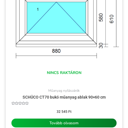
NINCS RAKTÁRON
Műanyag nyílászárók
SCHÜCO CT70 bukó műanyag ablak 90×60 cm
Értékelés:
0
32 545
Ft
/
5
Tovább olvasom