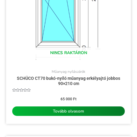
NINCS RAKTÁRON
Műanyag nyílászárók
SCHÜCO CT70 bukó-nyíló műanyag erkélyajtó jobbos
90×210 cm
Értékelés:
0
65 000
Ft
/
5
Tovább olvasom