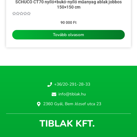
SCHÜCO CT70 nyíló+bukó-nyíló műanyag ablak jobbos
150×150 cm
Értékelés:
0
90 000
Ft
/
5
Tovább olvasom
+36/20-291-28-33
info@tiblak.hu
2360 Gyál, Bem József utca 23
TIBLAK KFT.