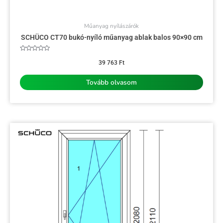
Műanyag nyílászárók
SCHÜCO CT70 bukó-nyíló műanyag ablak balos 90×90 cm
Értékelés:
0
39 763
Ft
/
5
Tovább olvasom