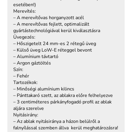
esetében!)
Merevítés:
– A merevítővas horganyzott acél
– A merevítővas fejlett, optimalizált
gyártástechnológiával kerül kiválasztásra
Üvegezés:
– Hőszigetelt 24 mm-es 2 rétegű üveg
– Külső üveg LoW-E réteggel bevont
– Alumínium távtartó
– Argon gáztöltés
Szín:
– Fehér
Tartozékok:
– Minőségi alumínium kilincs
– Pánttakaró szett, az ablakra előre felhelyezve
– 3 centiméteres párkányfogadó profil az ablak
aljára szerelve
Nyitásirány:
– Az ablak nyitásiránya a házon belülről a
falnyílással szemben állva kerül meghatározásra!