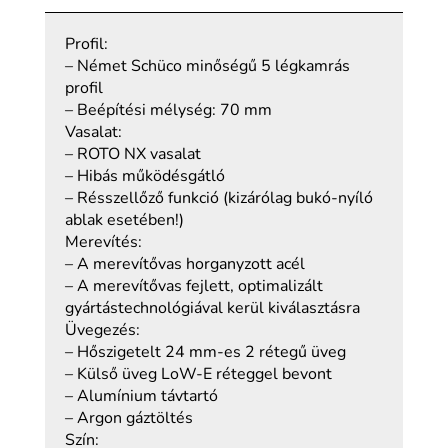
Profil:
– Német Schüco minőségű 5 légkamrás
profil
– Beépítési mélység: 70 mm
Vasalat:
– ROTO NX vasalat
– Hibás működésgátló
– Résszellőző funkció (kizárólag bukó-nyíló
ablak esetében!)
Merevítés:
– A merevítővas horganyzott acél
– A merevítővas fejlett, optimalizált
gyártástechnológiával kerül kiválasztásra
Üvegezés:
– Hőszigetelt 24 mm-es 2 rétegű üveg
– Külső üveg LoW-E réteggel bevont
– Alumínium távtartó
– Argon gáztöltés
Szín: