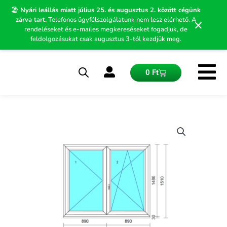
Skip
🏖️
Nyári leállás miatt július 25. és augusztus 2. között cégünk
to
zárva tart.
Telefonos ügyfélszolgálatunk nem lesz elérhető. A
×
content
rendeléseket és e-mailes megkereséseket fogadjuk, de
feldolgozásukat csak augusztus 3-tól kezdjük meg.
Kosár
0
Ft