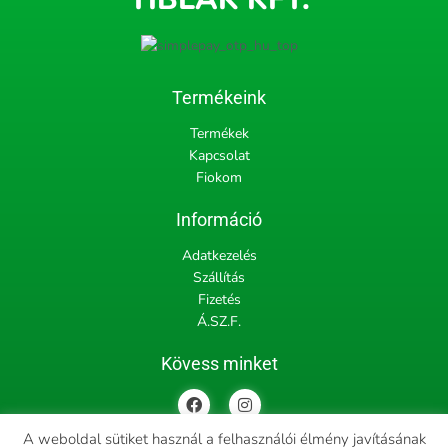
Termékeink
Termékek
Kapcsolat
Fiokom
Információ
Adatkezelés
Szállítás
Fizetés
Á.SZ.F.
Kövess minket
F
I
a
n
c
s
A weboldal sütiket használ a felhasználói élmény javításának
e
t