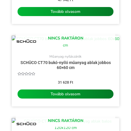
47 942
Ft
/
5
Tovább olvasom
NINCS RAKTÁRON
Műanyag nyílászárók
SCHÜCO CT70 bukó-nyíló műanyag ablak jobbos
60×60 cm
Értékelés:
0
31 628
Ft
/
5
Tovább olvasom
NINCS RAKTÁRON