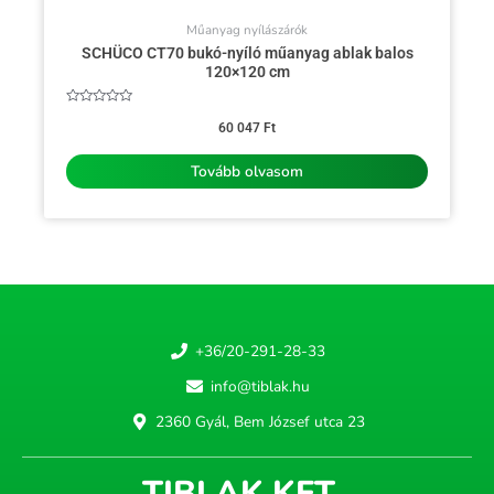
Műanyag nyílászárók
SCHÜCO CT70 bukó-nyíló műanyag ablak balos
120×120 cm
Értékelés:
0
60 047
Ft
/
5
Tovább olvasom
+36/20-291-28-33
info@tiblak.hu
2360 Gyál, Bem József utca 23
TIBLAK KFT.