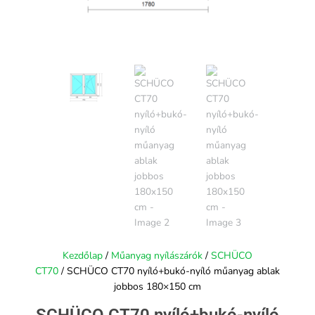
Kezdőlap
/
Műanyag nyílászárók
/
SCHÜCO
CT70
/ SCHÜCO CT70 nyíló+bukó-nyíló műanyag ablak
jobbos 180×150 cm
SCHÜCO CT70 nyíló+bukó-nyíló