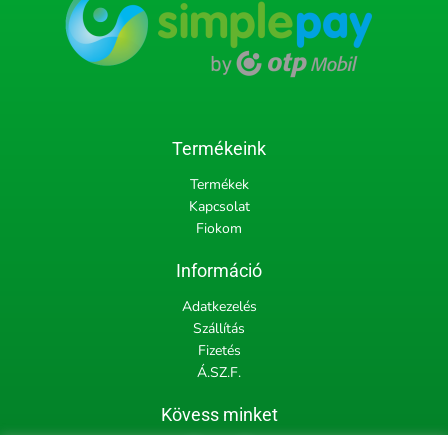
Termékeink
Termékek
Kapcsolat
Fiokom
Információ
Adatkezelés
Szállítás
Fizetés
Á.SZ.F.
Kövess minket
F
I