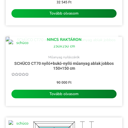
0
32 545
Ft
/
5
Tovább olvasom
NINCS RAKTÁRON
Műanyag nyílászárók
SCHÜCO CT70 nyíló+bukó-nyíló műanyag ablak jobbos
150×150 cm
Értékelés:
0
90 000
Ft
/
5
Tovább olvasom