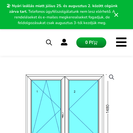
Skip
🏖️
Nyári leállás miatt július 25. és augusztus 2. között cégünk
to
zárva tart.
Telefonos ügyfélszolgálatunk nem lesz elérhető. A
×
content
rendeléseket és e-mailes megkereséseket fogadjuk, de
feldolgozásukat csak augusztus 3-tól kezdjük meg.
Kosár
0
Ft