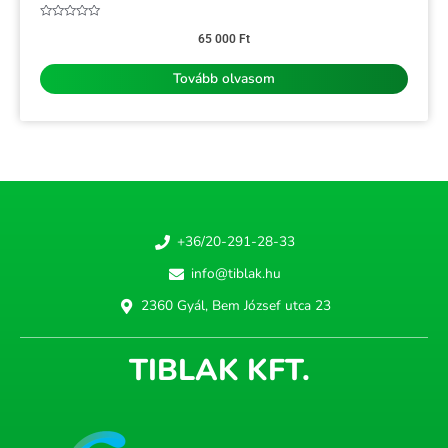
Értékelés:
0
65 000
Ft
/
5
Tovább olvasom
+36/20-291-28-33
info@tiblak.hu
2360 Gyál, Bem József utca 23
TIBLAK KFT.