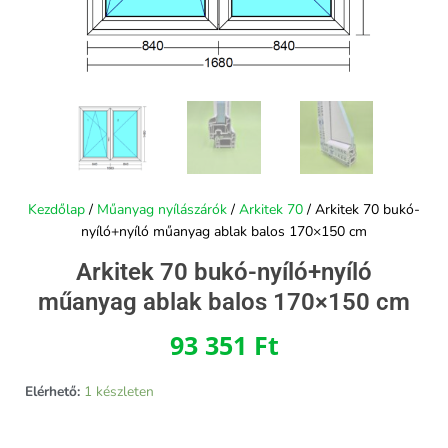
Kezdőlap
/
Műanyag nyílászárók
/
Arkitek 70
/ Arkitek 70 bukó-
nyíló+nyíló műanyag ablak balos 170×150 cm
Arkitek 70 bukó-nyíló+nyíló
műanyag ablak balos 170×150 cm
93 351
Ft
Elérhető:
1 készleten