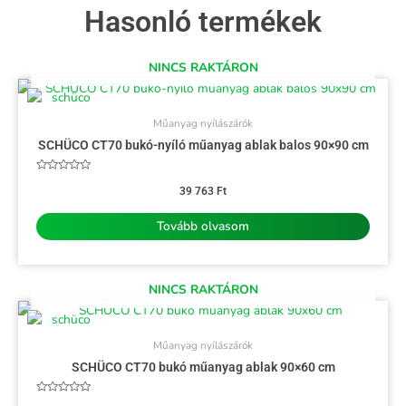
Hasonló termékek
NINCS RAKTÁRON
Műanyag nyílászárók
SCHÜCO CT70 bukó-nyíló műanyag ablak balos 90×90 cm
Értékelés:
0
39 763
Ft
/
5
Tovább olvasom
NINCS RAKTÁRON
Műanyag nyílászárók
SCHÜCO CT70 bukó műanyag ablak 90×60 cm
Értékelés: