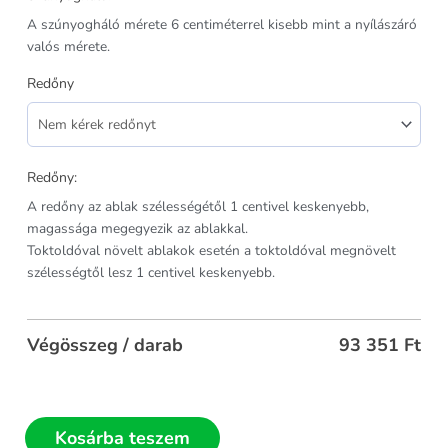
A szúnyogháló mérete 6 centiméterrel kisebb mint a nyílászáró
valós mérete.
Redőny
Redőny:
A redőny az ablak szélességétől 1 centivel keskenyebb,
magassága megegyezik az ablakkal.
Toktoldóval növelt ablakok esetén a toktoldóval megnövelt
szélességtől lesz 1 centivel keskenyebb.
Végösszeg / darab
93 351
Ft
Kosárba teszem