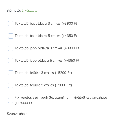
Arkitek
Elérhető:
1 készleten
70
bukó-
Toktoldó bal oldalra 3 cm-es (+3900 Ft)
nyíló+nyíló
műanyag
Toktoldó bal oldalra 5 cm-es (+4350 Ft)
ablak
balos
Toktoldó jobb oldalra 3 cm-es (+3900 Ft)
170x150
cm
Toktoldó jobb oldalra 5 cm-es (+4350 Ft)
mennyiség
Toktoldó felülre 3 cm-es (+5200 Ft)
Toktoldó felülre 5 cm-es (+5800 Ft)
Fix keretes szúnyogháló, alumínium, kívülről csavarozható
(+18000 Ft)
Szúnyogháló: