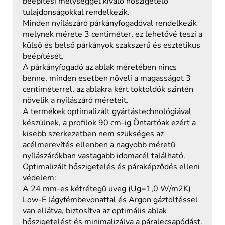
beépítési mélységgel kiváló hőszigetelő
tulajdonságokkal rendelkezik.
Minden nyílászáró párkányfogadóval rendelkezik
melynek mérete 3 centiméter, ez lehetővé teszi a
külső és belső párkányok szakszerű és esztétikus
beépítését.
A párkányfogadó az ablak méretében nincs
benne, minden esetben növeli a magasságot 3
centiméterrel, az ablakra kért toktoldók szintén
növelik a nyílászáró méreteit.
A termékek optimalizált gyártástechnológiával
készülnek, a profilok 90 cm-ig Öntartóak ezért a
kisebb szerkezetben nem szükséges az
acélmerevítés ellenben a nagyobb méretű
nyílászárókban vastagabb idomacél található.
Optimalizált hőszigetelés és páraképződés elleni
védelem:
A 24 mm-es kétrétegű üveg (Ug=1,0 W/m2K)
Low-E lágyfémbevonattal és Argon gáztöltéssel
van ellátva, biztosítva az optimális ablak
hőszigetelést és minimalizálva a páralecsapódást.