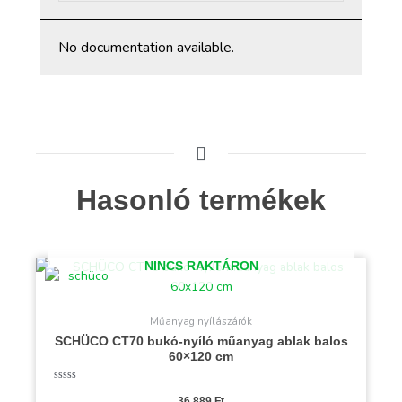
No documentation available.
Hasonló termékek
NINCS RAKTÁRON
Műanyag nyílászárók
SCHÜCO CT70 bukó-nyíló műanyag ablak balos
60×120 cm
Értékelés:
0
36 889
Ft