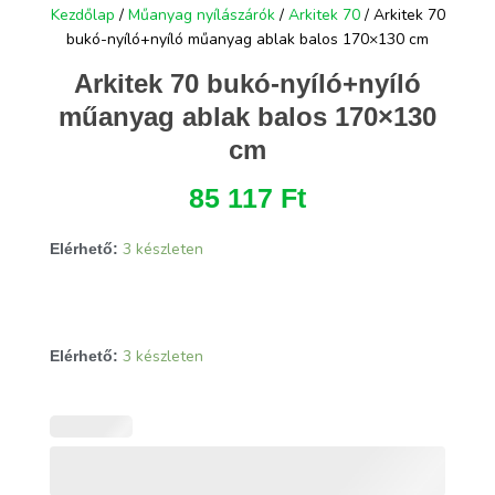
Kezdőlap
/
Műanyag nyílászárók
/
Arkitek 70
/ Arkitek 70
bukó-nyíló+nyíló műanyag ablak balos 170×130 cm
Arkitek 70 bukó-nyíló+nyíló
műanyag ablak balos 170×130
cm
85 117
Ft
3 készleten
Elérhető:
Arkitek
3 készleten
Elérhető:
70
bukó-
nyíló+nyíló
műanyag
ablak