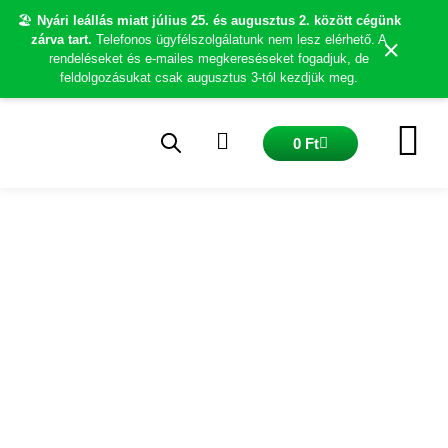
Skip
🏖️
Nyári leállás miatt július 25. és augusztus 2. között cégünk
to
×
zárva tart.
Telefonos ügyfélszolgálatunk nem lesz elérhető. A
content
rendeléseket és e-mailes megkereséseket fogadjuk, de
feldolgozásukat csak augusztus 3-tól kezdjük meg.
Kosár
0
Ft