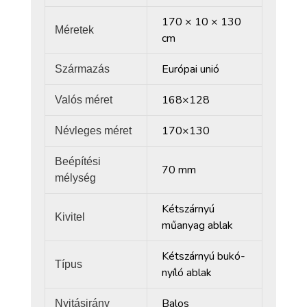
170 × 10 × 130
Méretek
cm
Európai unió
Származás
168×128
Valós méret
170×130
Névleges méret
Beépítési
70 mm
mélység
Kétszárnyú
Kivitel
műanyag ablak
Kétszárnyú bukó-
Típus
nyíló ablak
Balos
Nyitásirány