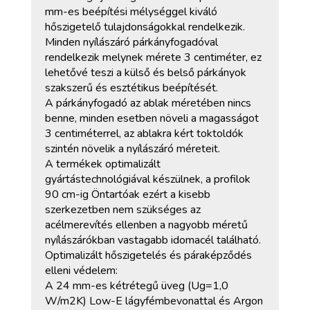
mm-es beépítési mélységgel kiváló
hőszigetelő tulajdonságokkal rendelkezik.
Minden nyílászáró párkányfogadóval
rendelkezik melynek mérete 3 centiméter, ez
lehetővé teszi a külső és belső párkányok
szakszerű és esztétikus beépítését.
A párkányfogadó az ablak méretében nincs
benne, minden esetben növeli a magasságot
3 centiméterrel, az ablakra kért toktoldók
szintén növelik a nyílászáró méreteit.
A termékek optimalizált
gyártástechnológiával készülnek, a profilok
90 cm-ig Öntartóak ezért a kisebb
szerkezetben nem szükséges az
acélmerevítés ellenben a nagyobb méretű
nyílászárókban vastagabb idomacél található.
Optimalizált hőszigetelés és páraképződés
elleni védelem:
A 24 mm-es kétrétegű üveg (Ug=1,0
W/m2K) Low-E lágyfémbevonattal és Argon