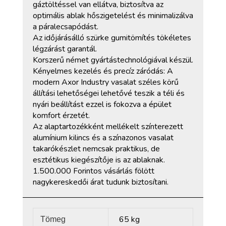
gáztöltéssel van ellátva, biztosítva az
optimális ablak hőszigetelést és minimalizálva
a páralecsapódást.
Az időjárásálló szürke gumitömítés tökéletes
légzárást garantál.
Korszerű német gyártástechnológiával készül.
Kényelmes kezelés és precíz záródás: A
modern Axor Industry vasalat széles körű
állítási lehetőségei lehetővé teszik a téli és
nyári beállítást ezzel is fokozva a épület
komfort érzetét.
Az alaptartozékként mellékelt színterezett
alumínium kilincs és a színazonos vasalat
takarókészlet nemcsak praktikus, de
esztétikus kiegészítője is az ablaknak.
1.500.000 Forintos vásárlás fölött
nagykereskedői árat tudunk biztosítani.
65 kg
Tömeg