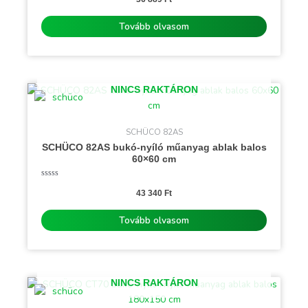
/
5
Tovább olvasom
NINCS RAKTÁRON
SCHÜCO 82AS
SCHÜCO 82AS bukó-nyíló műanyag ablak balos
60×60 cm
Értékelés:
0
43 340
Ft
/
5
Tovább olvasom
NINCS RAKTÁRON