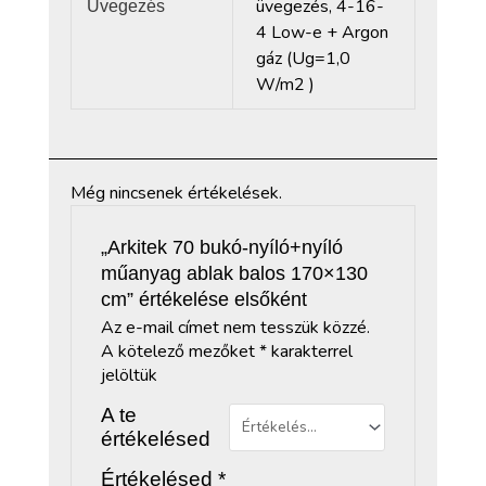
üvegezés, 4-16-
Üvegezés
4 Low-e + Argon
gáz (Ug=1,0
W/m2 )
Még nincsenek értékelések.
„Arkitek 70 bukó-nyíló+nyíló
műanyag ablak balos 170×130
cm” értékelése elsőként
Az e-mail címet nem tesszük közzé.
A kötelező mezőket
*
karakterrel
jelöltük
A te
értékelésed
Értékelésed
*