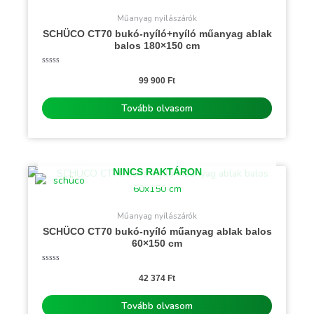
Műanyag nyílászárók
SCHÜCO CT70 bukó-nyíló+nyíló műanyag ablak
balos 180×150 cm
Értékelés:
0
99 900
Ft
/
5
Tovább olvasom
NINCS RAKTÁRON
Műanyag nyílászárók
SCHÜCO CT70 bukó-nyíló műanyag ablak balos
60×150 cm
Értékelés:
0
42 374
Ft
/
5
Tovább olvasom