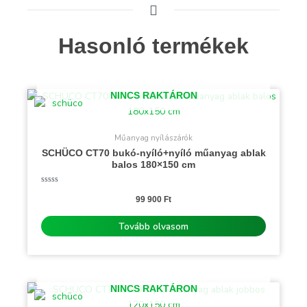
Hasonló termékek
NINCS RAKTÁRON
Műanyag nyílászárók
SCHÜCO CT70 bukó-nyíló+nyíló műanyag ablak
balos 180×150 cm
Értékelés:
0
99 900
Ft
/
5
Tovább olvasom
NINCS RAKTÁRON