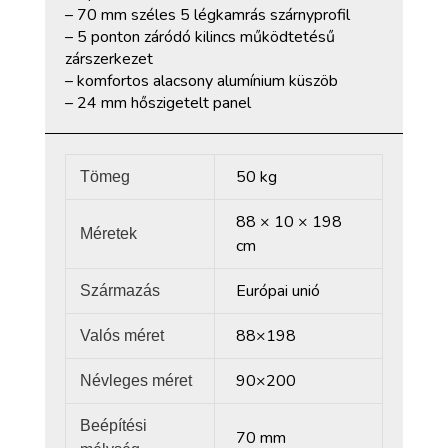
– 70 mm széles 5 légkamrás szárnyprofil
– 5 ponton záródó kilincs működtetésű
zárszerkezet
– komfortos alacsony alumínium küszöb
– 24 mm hőszigetelt panel
50 kg
Tömeg
88 × 10 × 198
Méretek
cm
Európai unió
Származás
88×198
Valós méret
90×200
Névleges méret
Beépítési
70 mm