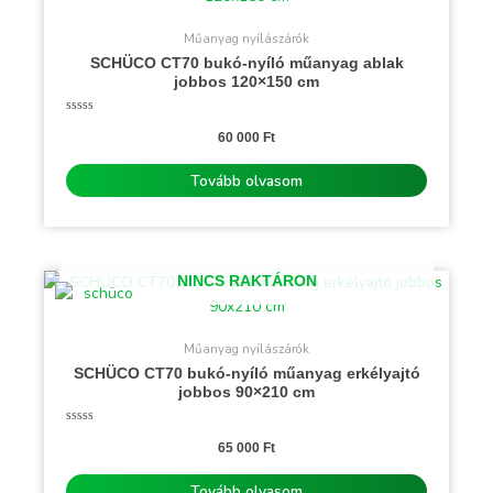
Műanyag nyílászárók
SCHÜCO CT70 bukó-nyíló műanyag ablak
jobbos 120×150 cm
Értékelés:
0
60 000
Ft
/
5
Tovább olvasom
NINCS RAKTÁRON
Műanyag nyílászárók
SCHÜCO CT70 bukó-nyíló műanyag erkélyajtó
jobbos 90×210 cm
Értékelés:
0
65 000
Ft
/
5
Tovább olvasom