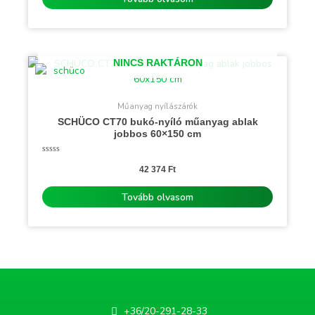
NINCS RAKTÁRON
Műanyag nyílászárók
SCHÜCO CT70 bukó-nyíló műanyag ablak
jobbos 60×150 cm
Értékelés:
0
42 374
Ft
/
5
Tovább olvasom
+36/20-291-28-33