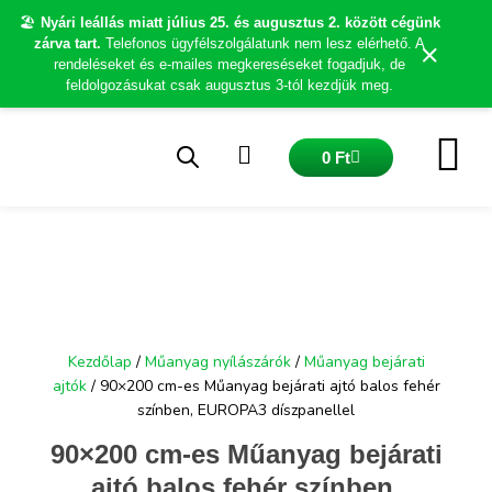
Skip
🏖️
Nyári leállás miatt július 25. és augusztus 2. között cégünk
to
×
zárva tart.
Telefonos ügyfélszolgálatunk nem lesz elérhető. A
content
rendeléseket és e-mailes megkereséseket fogadjuk, de
feldolgozásukat csak augusztus 3-tól kezdjük meg.
Kosár
0
Ft
Kezdőlap
/
Műanyag nyílászárók
/
Műanyag bejárati
ajtók
/ 90×200 cm-es Műanyag bejárati ajtó balos fehér
színben, EUROPA3 díszpanellel
90×200 cm-es Műanyag bejárati
ajtó balos fehér színben,