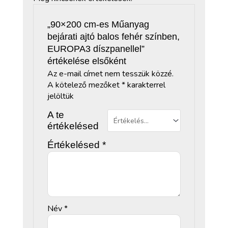
„90×200 cm-es Műanyag
bejárati ajtó balos fehér színben,
EUROPA3 díszpanellel”
értékelése elsőként
Az e-mail címet nem tesszük közzé.
A kötelező mezőket
*
karakterrel
jelöltük
A te
értékelésed
Értékelésed
*
Név
*