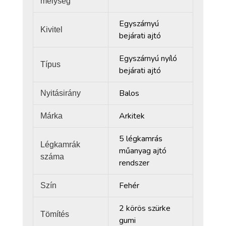
mélység
Egyszárnyú
Kivitel
bejárati ajtó
Egyszárnyú nyíló
Típus
bejárati ajtó
Balos
Nyitásirány
Arkitek
Márka
5 légkamrás
Légkamrák
műanyag ajtó
száma
rendszer
Fehér
Szín
2 körös szürke
Tömítés
gumi