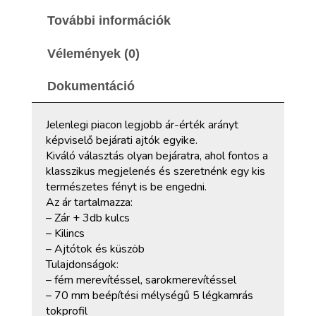
További információk
Vélemények (0)
Dokumentáció
Jelenlegi piacon legjobb ár-érték arányt
képviselő bejárati ajtók egyike.
Kiváló választás olyan bejáratra, ahol fontos a
klasszikus megjelenés és szeretnénk egy kis
természetes fényt is be engedni.
Az ár tartalmazza:
– Zár + 3db kulcs
– Kilincs
– Ajtótok és küszöb
Tulajdonságok:
– fém merevítéssel, sarokmerevítéssel
– 70 mm beépítési mélységű 5 légkamrás
tokprofil