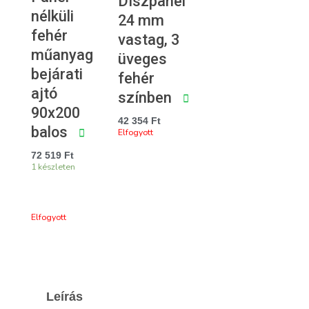
Díszpanel
nélküli
24 mm
fehér
vastag, 3
műanyag
üveges
bejárati
fehér
ajtó
színben
90x200
42 354
Ft
balos
Elfogyott
72 519
Ft
1 készleten
Elfogyott
Leírás