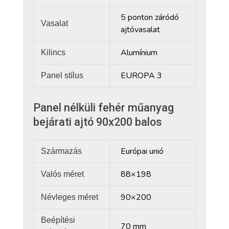
5 ponton záródó
Vasalat
ajtóvasalat
Alumínium
Kilincs
EUROPA 3
Panel stílus
Panel nélküli fehér műanyag
bejárati ajtó 90x200 balos
Európai unió
Származás
88×198
Valós méret
90×200
Névleges méret
Beépítési
70 mm