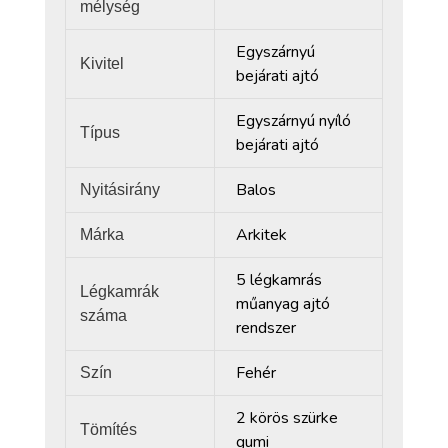
mélység
Egyszárnyú
Kivitel
bejárati ajtó
Egyszárnyú nyíló
Típus
bejárati ajtó
Balos
Nyitásirány
Arkitek
Márka
5 légkamrás
Légkamrák
műanyag ajtó
száma
rendszer
Fehér
Szín
2 körös szürke
Tömítés
gumi