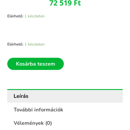
72 519
Ft
Elérhető:
1 készleten
Panel
Elérhető:
1 készleten
nélküli
fehér
műanyag
Kosárba teszem
bejárati
ajtó
90x200
balos
mennyiség
Leírás
További információk
Vélemények (0)