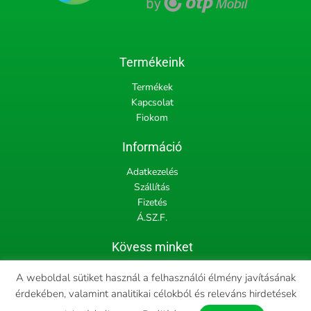
Termékeink
Termékek
Kapcsolat
Fiokom
Információ
Adatkezelés
Szállítás
Fizetés
Á.SZ.F.
Kövess minket
F
I
A weboldal sütiket használ a felhasználói élmény javításának
a
n
c
s
érdekében, valamint analitikai célokból és releváns hirdetések
e
t