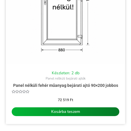
Készleten: 2 db
Panel nélküli bejárati ajtók
Panel nélküli fehér műanyag bejárati ajtó 90×200 jobbos
Értékelés:
0
72 519
Ft
/
5
Kosárba teszem