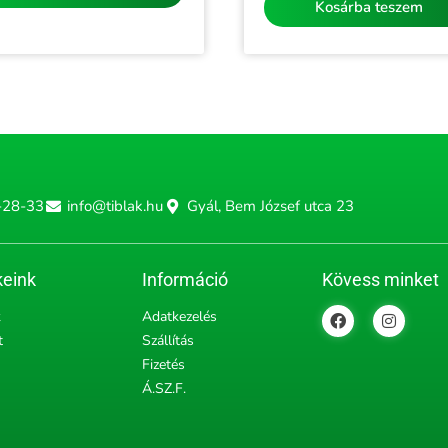
Kosárba teszem
-28-33
info@tiblak.hu
Gyál, Bem József utca 23
eink
Információ
Kövess minket
F
I
k
Adatkezelés
a
n
t
Szállítás
c
s
e
t
Fizetés
b
a
Á.SZ.F.
o
g
o
r
k
a
m