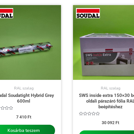
RAL szalag
RAL szalag
dal Soudatight Hybrid Grey
SWS inside extra 150×30 b
600ml
oldali párazáró fólia RA
beépítéshez
kelés:
7 410
Ft
Értékelés:
30 092
Ft
0
/
Kosárba teszem
5