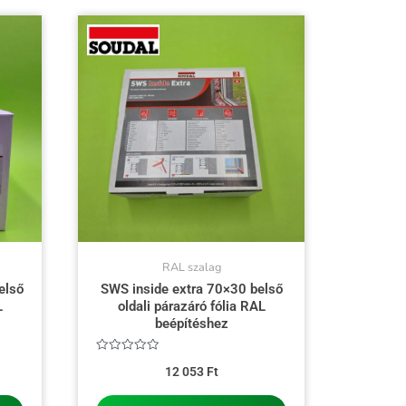
RAL szalag
első
SWS inside extra 70×30 belső
L
oldali párazáró fólia RAL
beépítéshez
Értékelés:
12 053
Ft
0
/
5