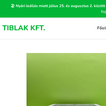
Skip
🏖️
Nyári leállás miatt július 25. és augusztus 2. között
to
fo
content
TIBLAK KFT.
Főol