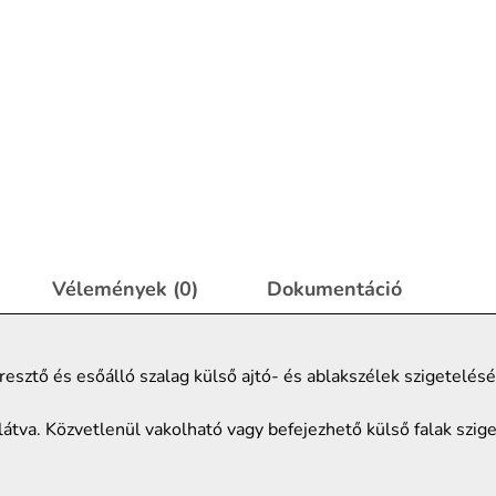
Vélemények (0)
Dokumentáció
sztő és esőálló szalag külső ajtó- és ablakszélek szigetelésé
látva. Közvetlenül vakolható vagy befejezhető külső falak szig