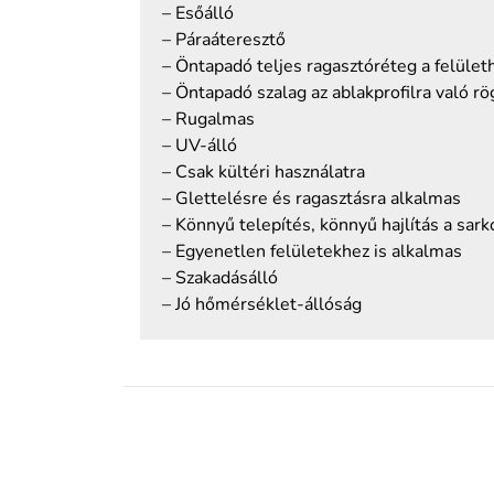
– Esőálló
– Páraáteresztő
– Öntapadó teljes ragasztóréteg a felület
– Öntapadó szalag az ablakprofilra való rö
– Rugalmas
– UV-álló
– Csak kültéri használatra
– Glettelésre és ragasztásra alkalmas
– Könnyű telepítés, könnyű hajlítás a sar
– Egyenetlen felületekhez is alkalmas
– Szakadásálló
– Jó hőmérséklet-állóság