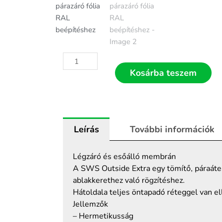
SWS
outside
Kosárba teszem
extra
150×30
külső
oldali
Leírás
További információk
párazáró
fólia
RAL
Légzáró és esőálló membrán
beépítéshez
A SWS Outside Extra egy tömítő, páraátere
mennyiség
ablakkerethez való rögzítéshez.
Hátoldala teljes öntapadó réteggel van el
Jellemzők
– Hermetikusság