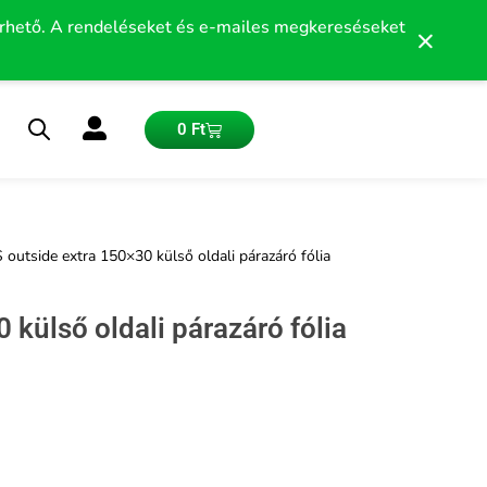
érhető. A rendeléseket és e-mailes megkereséseket
×
Kosár
0
Ft
outside extra 150×30 külső oldali párazáró fólia
külső oldali párazáró fólia