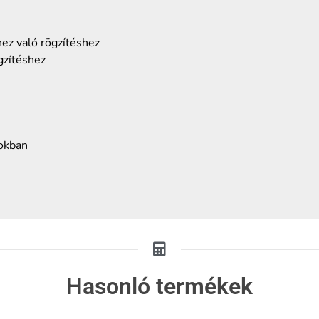
hez való rögzítéshez
gzítéshez
kokban
Hasonló termékek