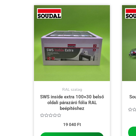
RAL szalag
SWS inside extra 100×30 belső
Sou
oldali párazáró fólia RAL
beépítéshez
Érté
0
Értékelés:
/
19 040
Ft
0
5
/
5