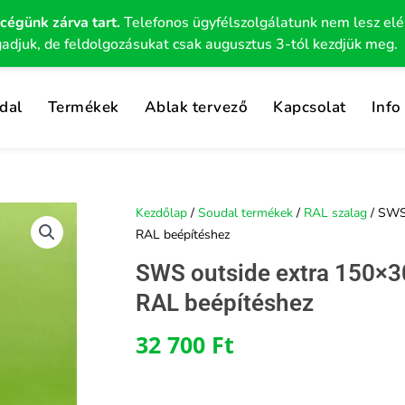
 cégünk zárva tart.
Telefonos ügyfélszolgálatunk nem lesz el
gadjuk, de feldolgozásukat csak augusztus 3-tól kezdjük meg.
dal
Termékek
Ablak tervező
Kapcsolat
Info
Kezdőlap
/
Soudal termékek
/
RAL szalag
/ SWS 
RAL beépítéshez
SWS outside extra 150×30 
RAL beépítéshez
32 700
Ft