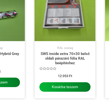
ag
RAL szalag
 Hybrid Grey
SWS inside extra 70×30 belső
oldali párazáró fólia RAL
beépítéshez
t
Értékelés:
12 053
Ft
0
/
eszem
5
Kosárba teszem