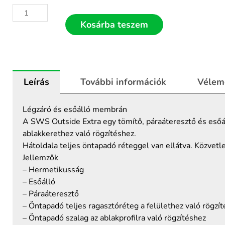
SWS
outside
Kosárba teszem
extra
100×30
külső
oldali
Leírás
További információk
Vélem
páraáteresztő
fólia
RAL
Légzáró és esőálló membrán
beépítéshez
A SWS Outside Extra egy tömítő, páraáteresztő és esőáll
mennyiség
ablakkerethez való rögzítéshez.
Hátoldala teljes öntapadó réteggel van ellátva. Közvetl
Jellemzők
– Hermetikusság
– Esőálló
– Páraáteresztő
– Öntapadó teljes ragasztóréteg a felülethez való rögzí
– Öntapadó szalag az ablakprofilra való rögzítéshez