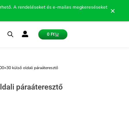
érhető. A rendeléseket és e-mailes megkereséseket
×
Kosár
0
Ft
0×30 külső oldali páraáteresztő
dali páraáteresztő