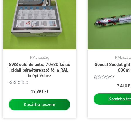
RAL szalag
RAL szal
SWS outside extra 70×30 külső
Soudal Soudatight
oldali páraáteresztő fólia RAL
600ml
beépítéshez
Értékelés:
7 410
F
0
Értékelés:
/
13 391
Ft
0
5
/
Kosárba t
5
Kosárba teszem