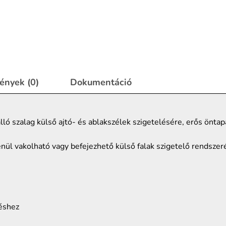
ények (0)
Dokumentáció
ó szalag külső ajtó- és ablakszélek szigetelésére, erős öntap
enül vakolható vagy befejezhető külső falak szigetelő rendszer
téshez