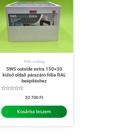
RAL szalag
SWS outside extra 150×30
külső oldali párazáró fólia RAL
beépítéshez
Értékelés:
32 700
Ft
0
/
5
Kosárba teszem