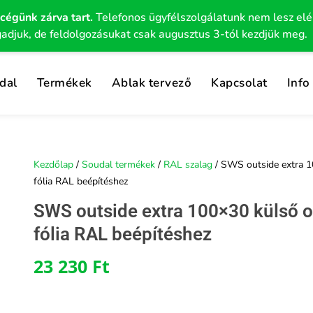
 cégünk zárva tart.
Telefonos ügyfélszolgálatunk nem lesz el
gadjuk, de feldolgozásukat csak augusztus 3-tól kezdjük meg.
dal
Termékek
Ablak tervező
Kapcsolat
Info
Kezdőlap
/
Soudal termékek
/
RAL szalag
/ SWS outside extra 10
fólia RAL beépítéshez
SWS outside extra 100×30 külső ol
fólia RAL beépítéshez
23 230
Ft