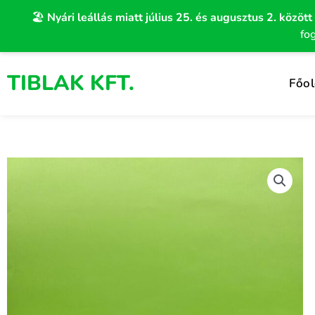
Skip
🏖️
Nyári leállás miatt július 25. és augusztus 2. között
to
fo
content
TIBLAK KFT.
Főol