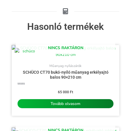
Hasonló termékek
NINCS RAKTÁRON
Műanyag nyílászárók
SCHÜCO CT70 bukó-nyíló műanyag erkélyajtó
balos 90×210 cm
Értékelés:
0
65 000
Ft
/
5
Tovább olvasom
NINCS RAKTÁRON