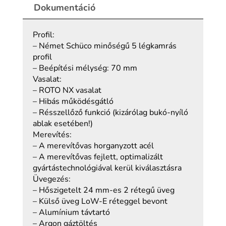
Dokumentáció
Profil:
– Német Schüco minőségű 5 légkamrás
profil
– Beépítési mélység: 70 mm
Vasalat:
– ROTO NX vasalat
– Hibás működésgátló
– Résszellőző funkció (kizárólag bukó-nyíló
ablak esetében!)
Merevítés:
– A merevítővas horganyzott acél
– A merevítővas fejlett, optimalizált
gyártástechnológiával kerül kiválasztásra
Üvegezés:
– Hőszigetelt 24 mm-es 2 rétegű üveg
– Külső üveg LoW-E réteggel bevont
– Alumínium távtartó
– Argon gáztöltés