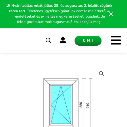
Skip
🏖️
Nyári leállás miatt július 25. és augusztus 2. között cégünk
to
zárva tart.
Telefonos ügyfélszolgálatunk nem lesz elérhető. A
×
content
rendeléseket és e-mailes megkereséseket fogadjuk, de
feldolgozásukat csak augusztus 3-tól kezdjük meg.
Kosár
0
Ft