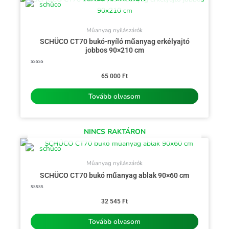
Műanyag nyílászárók
SCHÜCO CT70 bukó-nyíló műanyag erkélyajtó
jobbos 90×210 cm
Értékelés:
0
65 000
Ft
/
5
Tovább olvasom
NINCS RAKTÁRON
Műanyag nyílászárók
SCHÜCO CT70 bukó műanyag ablak 90×60 cm
Értékelés:
0
32 545
Ft
/
5
Tovább olvasom