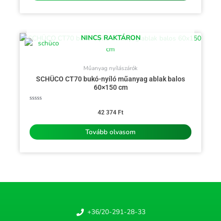
NINCS RAKTÁRON
Műanyag nyílászárók
SCHÜCO CT70 bukó-nyíló műanyag ablak balos
60×150 cm
Értékelés:
0
42 374
Ft
/
5
Tovább olvasom
+36/20-291-28-33