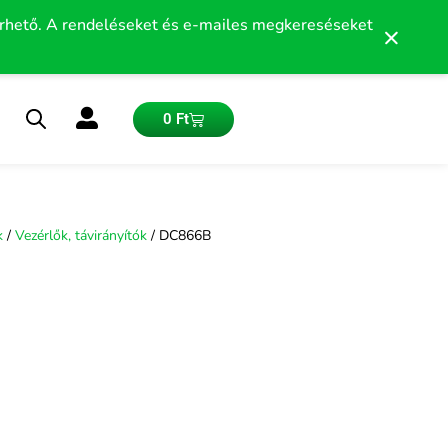
érhető. A rendeléseket és e-mailes megkereséseket
×
Kosár
0
Ft
k
/
Vezérlők, távirányítók
/ DC866B