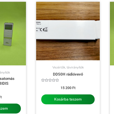
Vezérlők, távirányítók
ányítók
DD50H rádióvevő
satornás
BIDIS
Értékelés:
15 200
Ft
0
/
5
t
Kosárba teszem
eszem