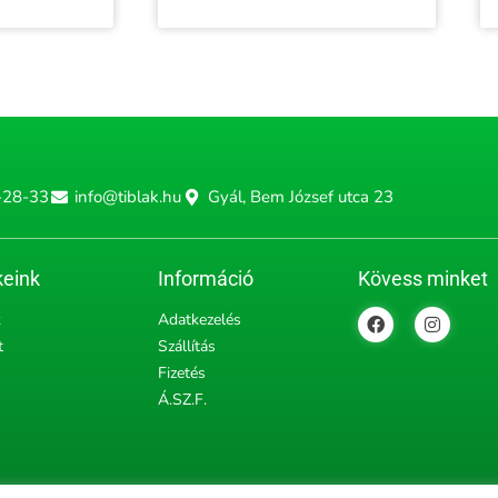
-28-33
info@tiblak.hu
Gyál, Bem József utca 23
eink
Információ
Kövess minket
F
I
k
Adatkezelés
a
n
t
Szállítás
c
s
e
t
Fizetés
b
a
Á.SZ.F.
o
g
o
r
k
a
m