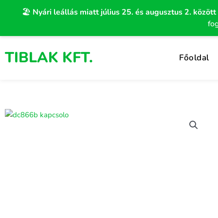
Skip
🏖️
Nyári leállás miatt július 25. és augusztus 2. között
to
fo
content
TIBLAK KFT.
Főoldal