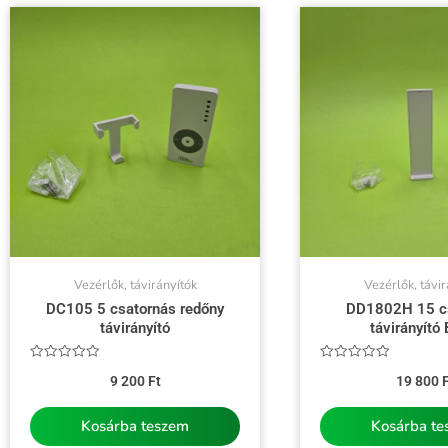
Vezérlők, távirányítók
Vezérlők, távir
DC105 5 csatornás redőny
DD1802H 15 c
távirányító
távirányító 
Értékelés:
Értékelés:
9 200
Ft
19 800
F
0
0
/
/
5
5
Kosárba teszem
Kosárba t