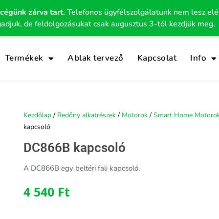
 cégünk zárva tart.
Telefonos ügyfélszolgálatunk nem lesz el
gadjuk, de feldolgozásukat csak augusztus 3-tól kezdjük meg.
Termékek
Ablak tervező
Kapcsolat
Info
Kezdőlap
/
Redőny alkatrészek
/
Motorok
/
Smart Home Motoro
kapcsoló
DC866B kapcsoló
A DC866B egy beltéri fali kapcsoló.
4 540
Ft