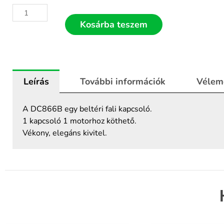
DC866B
kapcsoló
Kosárba teszem
mennyiség
Leírás
További információk
Vélem
A DC866B egy beltéri fali kapcsoló.
1 kapcsoló 1 motorhoz köthető.
Vékony, elegáns kivitel.