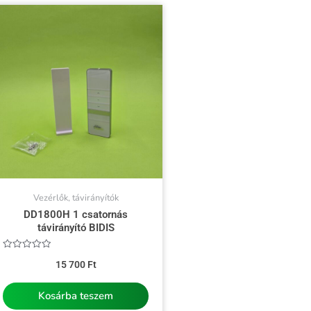
Vezérlők, távirányítók
DD1800H 1 csatornás
távirányító BIDIS
Értékelés:
15 700
Ft
0
/
5
Kosárba teszem