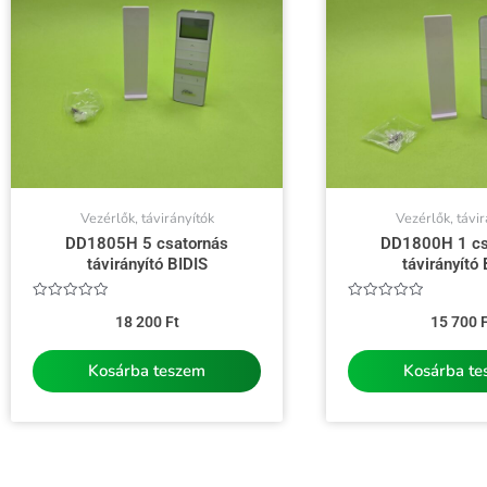
Vezérlők, távirányítók
Vezérlők, távir
DD1805H 5 csatornás
DD1800H 1 cs
távirányító BIDIS
távirányító 
Értékelés:
Értékelés:
18 200
Ft
15 700
F
0
0
/
/
5
5
Kosárba teszem
Kosárba t