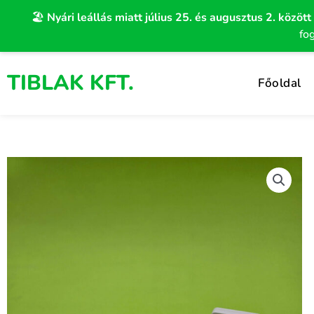
Skip
🏖️
Nyári leállás miatt július 25. és augusztus 2. között
to
fo
content
TIBLAK KFT.
Főoldal