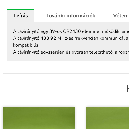
távirányító
mennyiség
Leírás
További információk
Vélem
A távirányító egy 3V-os CR2430 elemmel működik, ame
A távirányító 433,92 MHz-es frekvencián kommunikál 
kompatibilis.
A távirányító egyszerűen és gyorsan telepíthető, a rögz