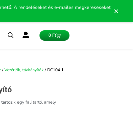
érhető. A rendeléseket és e-mailes megkereséseket
×
Kosár
0
Ft
k
/
Vezérlők, távirányítók
/ DC104 1
yító
rtozik egy fali tartó, amely