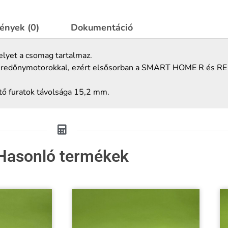
ények (0)
Dokumentáció
lyet a csomag tartalmaz.
a redőnymotorokkal, ezért elsősorban a SMART HOME R és RE 
ítő furatok távolsága 15,2 mm.
Hasonló termékek