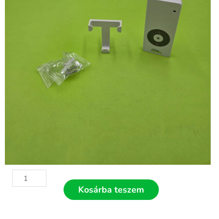
DC104
1
Kosárba teszem
csatornás
redőny