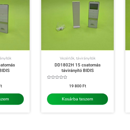
ányítók
Vezérlők, távirányítók
atornás
DD1802H 15 csatornás
BIDIS
távirányító BIDIS
Értékelés:
t
19 800
Ft
0
/
5
eszem
Kosárba teszem