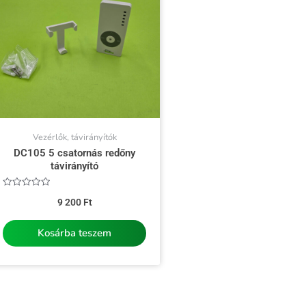
Vezérlők, távirányítók
DC105 5 csatornás redőny
távirányító
Értékelés:
9 200
Ft
0
/
5
Kosárba teszem