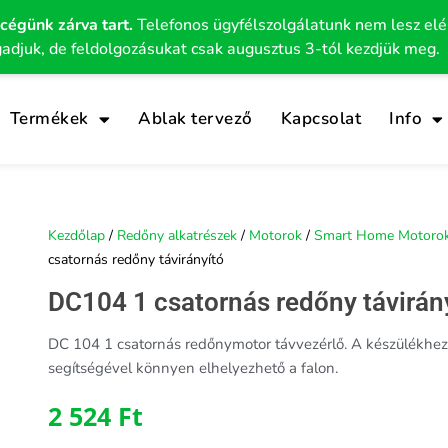
 cégünk zárva tart.
Telefonos ügyfélszolgálatunk nem lesz el
gadjuk, de feldolgozásukat csak augusztus 3-tól kezdjük meg.
Termékek
Ablak tervező
Kapcsolat
Info
Kezdőlap
/
Redőny alkatrészek
/
Motorok
/
Smart Home Motoro
csatornás redőny távirányító
DC104 1 csatornás redőny távirán
DC 104 1 csatornás redőnymotor távvezérlő. A készülékhez ta
segítségével könnyen elhelyezhető a falon.
2 524
Ft