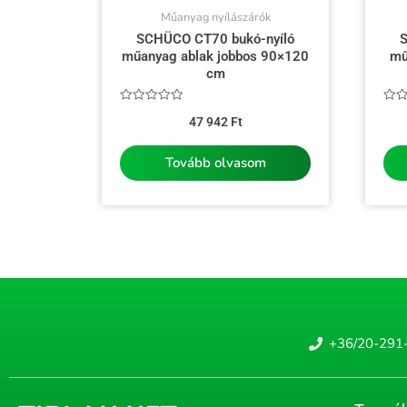
Műanyag nyílászárók
SCHÜCO CT70 bukó-nyíló
S
műanyag ablak jobbos 90×120
mű
cm
Értékelés:
Érté
47 942
Ft
0
0
/
/
5
5
Tovább olvasom
+36/20-291