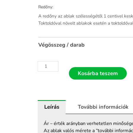
Redőny:
A redőny az ablak szélességétől 1 centivel ke
Toktoldóval növelt ablakok esetén a toktoldóva
Végösszeg / darab
Kosárba teszem
Leírás
További információk
Ár – érték arányban verhetetlen minősége
Az ablak valós mérete a “további informác