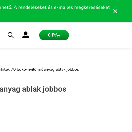
érhető. A rendeléseket és e-mailes megkereséseket
×
Kosár
0
Ft
rkitek 70 bukó-nyíló műanyag ablak jobbos
űanyag ablak jobbos