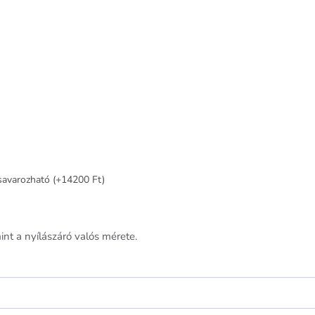
csavarozható (+14200 Ft)
nt a nyílászáró valós mérete.