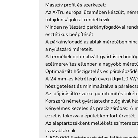
Masszív profil és szerkezet:
Az X-Tru európai üzemében készült, néme
tulajdonságokkal rendelkezik.
Minden nyílászáró párkányfogadóval rende
esztétikus beépítését.
A párkányfogadó az ablak méretében nincs
a nyílászáró méreteit.
A termékek optimalizált gyártástechnológ
acélmerevítés ellenben a nagyobb méretű 
Optimalizált hőszigetelés és páraképződé
A 24 mm-es kétrétegű üveg (Ug=1,0 W/m2K
hőszigetelést és minimalizálva a páralecs
Az időjárásálló szürke gumitömítés tökéle
Korszerű német gyártástechnológiával kés
Kényelmes kezelés és precíz záródás: A mod
ezzel is fokozva a épület komfort érzetét.
Az alaptartozékként mellékelt színterezet
is az ablaknak.
1.500.000 Forintos vásárlás fölött nagyke