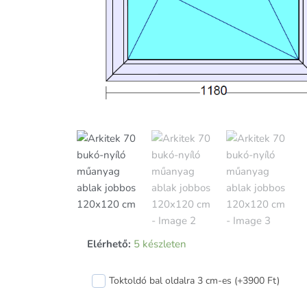
Arkitek
Elérhető:
5 készleten
70
bukó-
Toktoldó bal oldalra 3 cm-es (+3900 Ft)
nyíló