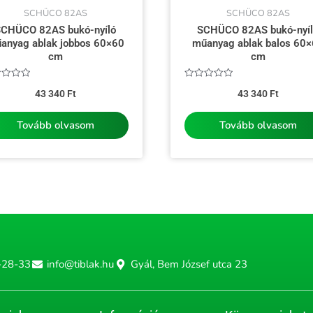
SCHÜCO 82AS
SCHÜCO 82AS
CHÜCO 82AS bukó-nyíló
SCHÜCO 82AS bukó-nyí
anyag ablak jobbos 60×60
műanyag ablak balos 60
cm
cm
kelés:
Értékelés:
43 340
Ft
43 340
Ft
0
/
5
Tovább olvasom
Tovább olvasom
-28-33
info@tiblak.hu
Gyál, Bem József utca 23