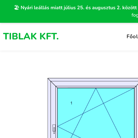
Skip
🏖️
Nyári leállás miatt július 25. és augusztus 2. között
to
fo
content
TIBLAK KFT.
Főol