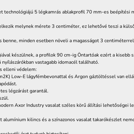
t technológiájú 5 légkamrás ablakprofil 70 mm-es beépítési m
lkezik melynek mérete 3 centiméter, ez lehetővé teszi a küls
 benne, minden esetben növeli a magasságot 3 centiméterrel, 
iával készülnek, a profilok 90 cm-ig Öntartóak ezért a kisebb
nyílászárókban vastagabb idomacél található.
s elleni védelem:
) Low-E lágyfémbevonattal és Argon gáztöltéssel van ellátva
apódást.
tes légzárást garantál.
zül.
ern Axor Industry vasalat széles körű állítási lehetőségei lehe
t alumínium kilincs és a színazonos vasalat takarókészlet nemc
reskedői árat tudunk biztosítani.