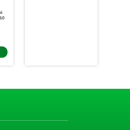
ló
×60