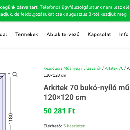
 cégünk zárva tart.
Telefonos ügyfélszolgálatunk nem lesz el
gadjuk, de feldolgozásukat csak augusztus 3-tól kezdjük meg.
dal
Termékek
Ablak tervező
Kapcsolat
Info
Kezdőlap
/
Műanyag nyílászárók
/
Arkitek 70
/ A
120×120 cm
Arkitek 70 bukó-nyíló m
120×120 cm
50 281
Ft
Elérhető:
5 készleten