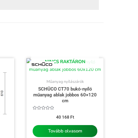
NINCS RAKTÁRON
Műanyag nyílászárók
SCHÜCO CT70 bukó-nyíló
műanyag ablak jobbos 60×120
cm
Értékelés:
40 168
Ft
0
/
5
Tovább olvasom