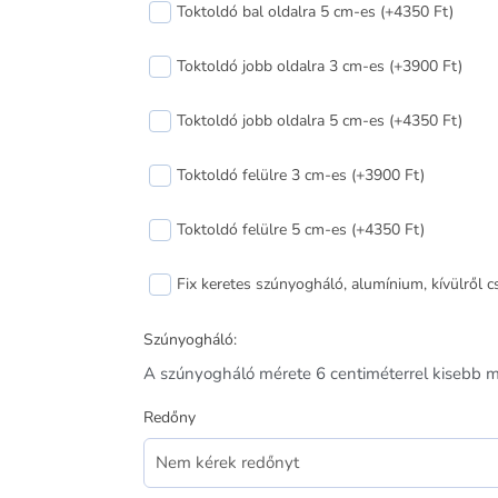
műanyag
Toktoldó bal oldalra 5 cm-es (+4350 Ft)
ablak
jobbos
Toktoldó jobb oldalra 3 cm-es (+3900 Ft)
120x120
cm
Toktoldó jobb oldalra 5 cm-es (+4350 Ft)
mennyiség
Toktoldó felülre 3 cm-es (+3900 Ft)
Toktoldó felülre 5 cm-es (+4350 Ft)
Fix keretes szúnyogháló, alumínium, kívülről 
Szúnyogháló:
A szúnyogháló mérete 6 centiméterrel kisebb mi
Redőny