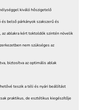
élységgel kiváló hőszigetelő
ő és belső párkányok szakszerű és
az ablakra kért toktoldók szintén növelik
 szerkezetben nem szükséges az
, biztosítva az optimális ablak
tővé teszik a téli és nyári beállítást
sak praktikus, de esztétikus kiegészítője