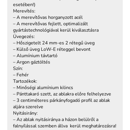
esetében!)
Merevítés:
– A merevítővas horganyzott acél
– A merevítővas fejlett, optimalizált
gyártástechnológiával kerül kiválasztásra
Üvegezés:
– Hőszigetelt 24 mm-es 2 rétegű üveg
– Külső üveg LoW-E réteggel bevont
– Alumínium távtartó
– Argon gáztöltés
Szín:
– Fehér
Tartozékok:
– Minőségi alumínium kilincs
– Pánttakaró szett, az ablakra előre felhelyezve
– 3 centiméteres párkányfogadó profil az ablak
aljára szerelve
Nyitásirány:
– Az ablak nyitásiránya a házon belülről a
falnyílással szemben állva kerül meghatározásra!