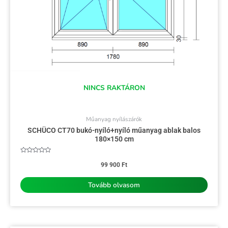
NINCS RAKTÁRON
Műanyag nyílászárók
SCHÜCO CT70 bukó-nyíló+nyíló műanyag ablak balos
180×150 cm
Értékelés:
0
99 900
Ft
/
5
Tovább olvasom