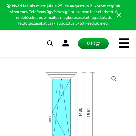
Skip
🏖️
Nyári leállás miatt július 25. és augusztus 2. között cégünk
to
zárva tart.
Telefonos ügyfélszolgálatunk nem lesz elérhető. A
×
content
rendeléseket és e-mailes megkereséseket fogadjuk, de
feldolgozásukat csak augusztus 3-tól kezdjük meg.
Kosár
0
Ft