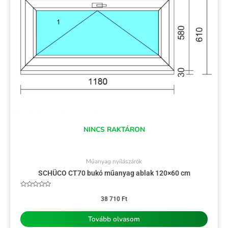
NINCS RAKTÁRON
Műanyag nyílászárók
SCHÜCO CT70 bukó műanyag ablak 120×60 cm
Értékelés:
0
38 710
Ft
/
5
Tovább olvasom