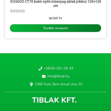
SCHÜCO CT70 bukó-nyíló műanyag ablak jobbos 120×120
cm
Értékelés:
0
60 047
Ft
/
5
Tovább olvasom
+36/20-291-28-33
info@tiblak.hu
2360 Gyál, Bem József utca 23
TIBLAK KFT.