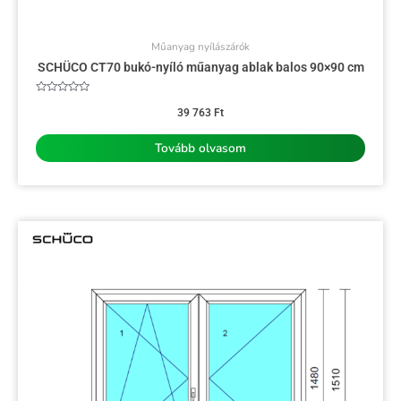
Műanyag nyílászárók
SCHÜCO CT70 bukó-nyíló műanyag ablak balos 90×90 cm
Értékelés:
0
39 763
Ft
/
5
Tovább olvasom