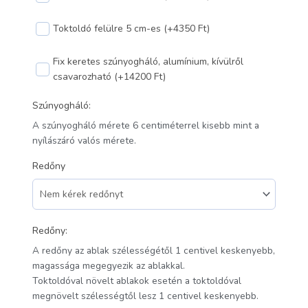
Toktoldó felülre 5 cm-es (+4350 Ft)
Fix keretes szúnyogháló, alumínium, kívülről
csavarozható (+14200 Ft)
Szúnyogháló:
A szúnyogháló mérete 6 centiméterrel kisebb mint a
nyílászáró valós mérete.
Redőny
Redőny:
A redőny az ablak szélességétől 1 centivel keskenyebb,
magassága megegyezik az ablakkal.
Toktoldóval növelt ablakok esetén a toktoldóval
megnövelt szélességtől lesz 1 centivel keskenyebb.