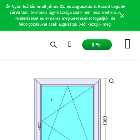
Skip
🏖️
Nyári leállás miatt július 25. és augusztus 2. között cégünk
to
×
zárva tart.
Telefonos ügyfélszolgálatunk nem lesz elérhető. A
content
rendeléseket és e-mailes megkereséseket fogadjuk, de
feldolgozásukat csak augusztus 3-tól kezdjük meg.
Kosár
0
Ft