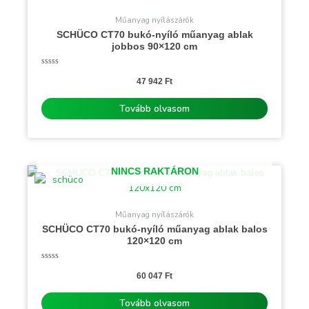
Műanyag nyílászárók
SCHÜCO CT70 bukó-nyíló műanyag ablak
jobbos 90×120 cm
Értékelés:
0
47 942
Ft
/
5
Tovább olvasom
NINCS RAKTÁRON
Műanyag nyílászárók
SCHÜCO CT70 bukó-nyíló műanyag ablak balos
120×120 cm
Értékelés:
0
60 047
Ft
/
5
Tovább olvasom