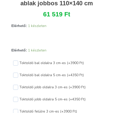
ablak jobbos 110×140 cm
61 519
Ft
1 készleten
Elérhető:
Arkitek
1 készleten
Elérhető:
70
bukó-
Toktoldó bal oldalra 3 cm-es (+3900 Ft)
nyíló
műanyag
Toktoldó bal oldalra 5 cm-es (+4350 Ft)
ablak
jobbos
Toktoldó jobb oldalra 3 cm-es (+3900 Ft)
110x140
cm
Toktoldó jobb oldalra 5 cm-es (+4350 Ft)
mennyiség
Toktoldó felülre 3 cm-es (+3900 Ft)