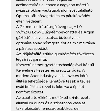
acélmerevítés ellenben a nagyobb méretű
nyílászárókban vastagabb idomacél található.
Optimalizált hőszigetelés és páraképződés
elleni védelem:
A 24 mm-es kétrétegű üveg (Ug=1,0
W/m2K) Low-E lágyfémbevonattal és Argon
gáztöltéssel van ellátva, biztosítva az
optimális ablak hőszigetelést és minimalizálva
a páralecsapódást.
Az időjárásálló szürke gumitömítés tökéletes
légzárást garantál.
Korszerű német gyártástechnológiával készül.
Kényelmes kezelés és precíz záródás: A
modern Axor Industry vasalat széles körű
állítási lehetőségei lehetővé teszik a téli és
nyári beállítást ezzel is fokozva a épület
komfort érzetét.
Az alaptartozékként mellékelt színterezett
alumínium kilincs és a színazonos vasalat
takarókészlet nemcsak praktikus, de