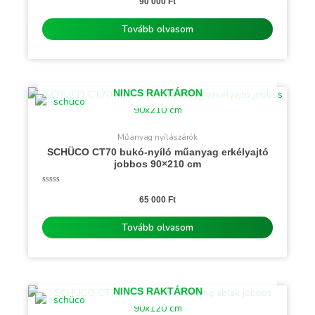
0
90 000
Ft
/
5
Tovább olvasom
NINCS RAKTÁRON
Műanyag nyílászárók
SCHÜCO CT70 bukó-nyíló műanyag erkélyajtó
jobbos 90×210 cm
Értékelés:
0
65 000
Ft
/
5
Tovább olvasom
NINCS RAKTÁRON