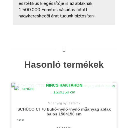
esztétikus kiegészítője is az ablaknak.
1.500.000 Forintos vásárlás fölött
nagykereskedői árat tudunk biztosítani.
Hasonló termékek
NINCS RAKTÁRON
Műanyag nyílászárók
SCHÜCO CT70 bukó-nyíló+nyíló műanyag ablak
balos 150×150 cm
Értékelés: