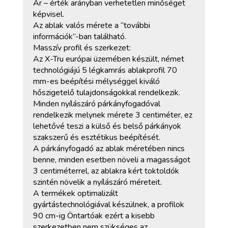
Ár – érték arányban verhetetlen minőséget
képvisel.
Az ablak valós mérete a “további
információk”-ban található.
Masszív profil és szerkezet:
Az X-Tru európai üzemében készült, német
technológiájú 5 légkamrás ablakprofil 70
mm-es beépítési mélységgel kiváló
hőszigetelő tulajdonságokkal rendelkezik.
Minden nyílászáró párkányfogadóval
rendelkezik melynek mérete 3 centiméter, ez
lehetővé teszi a külső és belső párkányok
szakszerű és esztétikus beépítését.
A párkányfogadó az ablak méretében nincs
benne, minden esetben növeli a magasságot
3 centiméterrel, az ablakra kért toktoldók
szintén növelik a nyílászáró méreteit.
A termékek optimalizált
gyártástechnológiával készülnek, a profilok
90 cm-ig Öntartóak ezért a kisebb
szerkezetben nem szükséges az