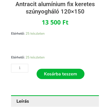
Antracit alumínium fix keretes
szúnyogháló 120×150
13 500
Ft
Elérhető:
25 készleten
Antracit
Elérhető:
25 készleten
alumínium
fix
keretes
Kosárba teszem
szúnyogháló
120x150
mennyiség
Leírás