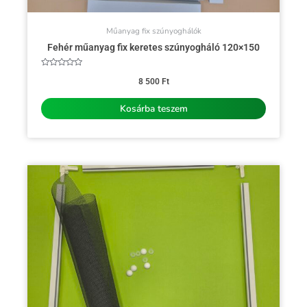
Műanyag fix szúnyoghálók
Fehér műanyag fix keretes szúnyogháló 120×150
Értékelés:
0
8 500
Ft
/
5
Kosárba teszem