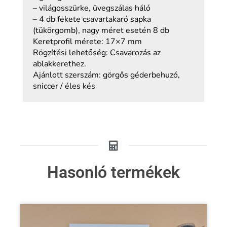
– világosszürke, üvegszálas háló
– 4 db fekete csavartakaró sapka
(tükörgomb), nagy méret esetén 8 db
Keretprofil mérete: 17×7 mm
Rögzítési lehetőség: Csavarozás az
ablakkerethez.
Ajánlott szerszám: görgős géderbehuzó,
sniccer / éles kés
Hasonló termékek