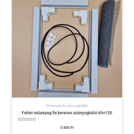
Műanyag fix szúnyoghálók
Fehér műanyag fix keretes szúnyogháló 60×120
Értékelés:
0
5 800
Ft
/