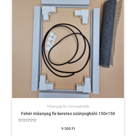
Műanyag fix szúnyoghálók
Fehér műanyag fix keretes szúnyogháló 150×150
Értékelés:
0
9 500
Ft
/
5