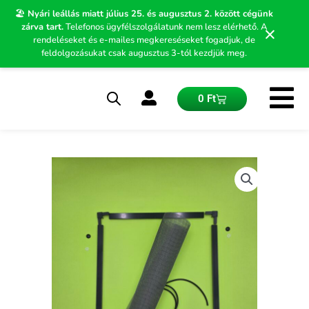
Skip
🏖️
Nyári leállás miatt július 25. és augusztus 2. között cégünk
to
zárva tart.
Telefonos ügyfélszolgálatunk nem lesz elérhető. A
×
content
rendeléseket és e-mailes megkereséseket fogadjuk, de
feldolgozásukat csak augusztus 3-tól kezdjük meg.
Kosár
0
Ft