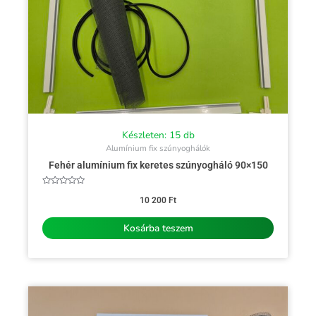
Készleten: 15 db
Alumínium fix szúnyoghálók
Fehér alumínium fix keretes szúnyogháló 90×150
Értékelés:
0
10 200
Ft
/
5
Kosárba teszem