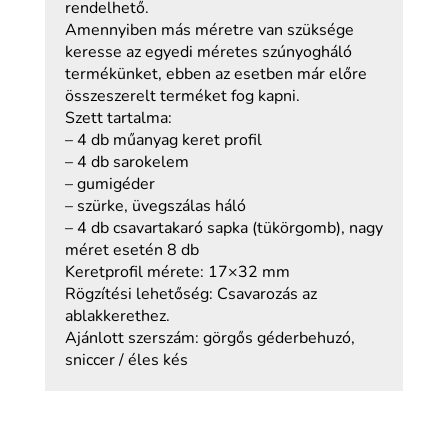
rendelhető.
Amennyiben más méretre van szüksége
keresse az egyedi méretes szúnyogháló
termékünket, ebben az esetben már előre
összeszerelt terméket fog kapni.
Szett tartalma:
– 4 db műanyag keret profil
– 4 db sarokelem
– gumigéder
– szürke, üvegszálas háló
– 4 db csavartakaró sapka (tükörgomb), nagy
méret esetén 8 db
Keretprofil mérete: 17×32 mm
Rögzítési lehetőség: Csavarozás az
ablakkerethez.
Ajánlott szerszám: görgős géderbehuzó,
sniccer / éles kés