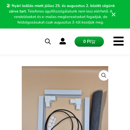
Skip
🏖️
Nyári leállás miatt július 25. és augusztus 2. között cégünk
to
zárva tart.
Telefonos ügyfélszolgálatunk nem lesz elérhető. A
×
content
rendeléseket és e-mailes megkereséseket fogadjuk, de
feldolgozásukat csak augusztus 3-tól kezdjük meg.
Kosár
0
Ft