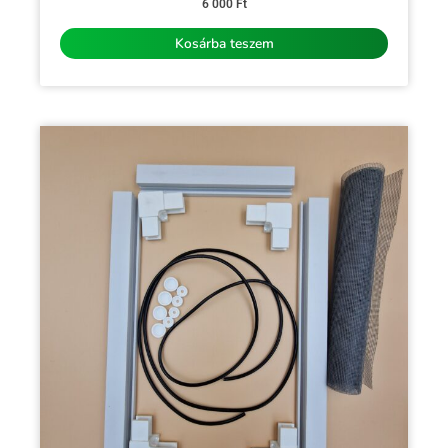
0
6 000
Ft
/
5
Kosárba teszem