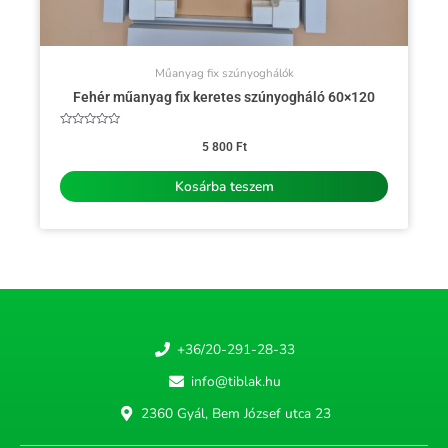
Műanyag fix szúnyoghálók
Fehér műanyag fix keretes szúnyogháló 60×120
Értékelés:
0
5 800
Ft
/
5
Kosárba teszem
+36/20-291-28-33
info@tiblak.hu
2360 Gyál, Bem József utca 23