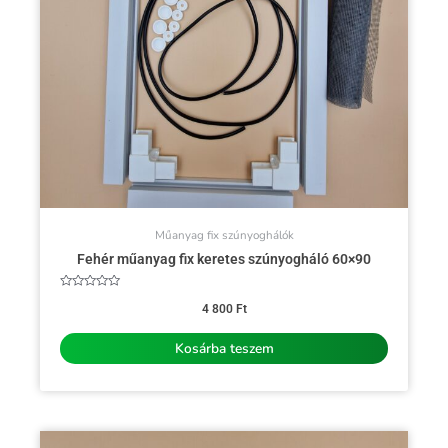
Műanyag fix szúnyoghálók
Fehér műanyag fix keretes szúnyogháló 60×90
Értékelés:
0
4 800
Ft
/
5
Kosárba teszem