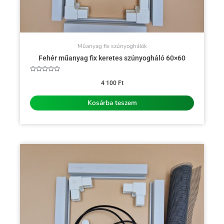
Műanyag fix szúnyoghálók
Fehér műanyag fix keretes szúnyogháló 60×60
Értékelés:
0
4 100
Ft
/
5
Kosárba teszem