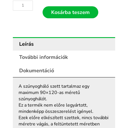
Fehér
műanyag
Kosárba teszem
fix
keretes
szúnyogháló
90x120
mennyiség
Leírás
További információk
Dokumentáció
A szúnyogháló szett tartalmaz egy
maximum 90×120-as méretű
szúnyoghálót.
Ez a termék nem előre legyártott,
mindenképp összeszerelést igényel.
Ezek előre elkészített szettek, nincs további
méretre vágás, a feltüntetett méretben