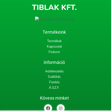
TIBLAK KFT.
Termékeink
Termékek
Kapcsolat
Fiokom
Információ
Adatkezelés
Szállítás
Fizetés
Á.SZ.F.
Kövess minket
F
I
a
n