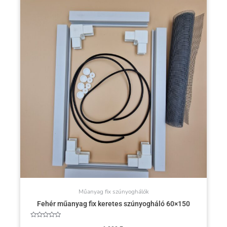
Műanyag fix szúnyoghálók
Fehér műanyag fix keretes szúnyogháló 60×150
Értékelés: