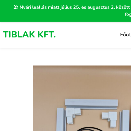
Skip
🏖️
Nyári leállás miatt július 25. és augusztus 2. között
to
fo
content
TIBLAK KFT.
Főol