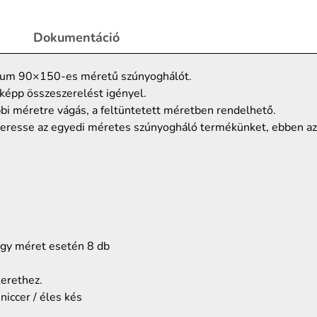
Dokumentáció
imum 90×150-es méretű szúnyoghálót.
képp összeszerelést igényel.
ábbi méretre vágás, a feltüntetett méretben rendelhető.
resse az egyedi méretes szúnyogháló termékünket, ebben az 
agy méret esetén 8 db
kerethez.
iccer / éles kés