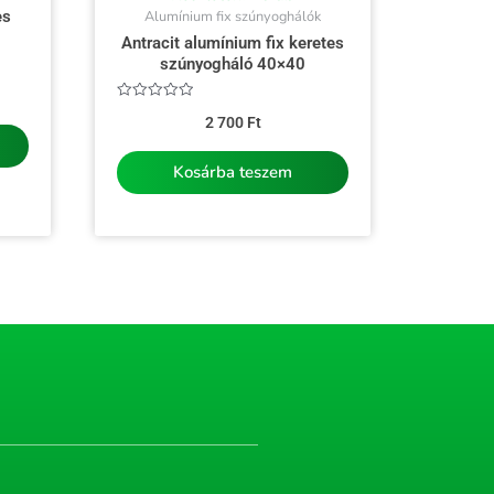
es
Alumínium fix szúnyoghálók
Antracit alumínium fix keretes
szúnyogháló 40×40
Értékelés:
2 700
Ft
0
/
5
Kosárba teszem