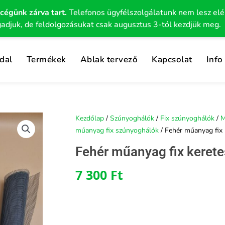
 cégünk zárva tart.
Telefonos ügyfélszolgálatunk nem lesz el
gadjuk, de feldolgozásukat csak augusztus 3-tól kezdjük meg.
dal
Termékek
Ablak tervező
Kapcsolat
Info
Kezdőlap
/
Szúnyoghálók
/
Fix szúnyoghálók
/
M
műanyag fix szúnyoghálók
/ Fehér műanyag fix
Fehér műanyag fix keret
7 300
Ft