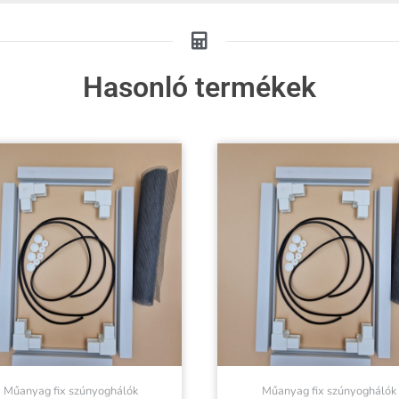
Hasonló termékek
Műanyag fix szúnyoghálók
Műanyag fix szúnyoghálók