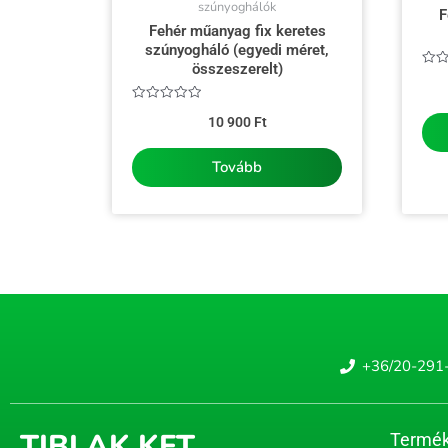
szúnyoghálók
F
Fehér műanyag fix keretes
szúnyogháló (egyedi méret,
összeszerelt)
Érté
0
/
Értékelés:
5
10 900
Ft
0
/
5
Tovább
+36/20-291
TIBLAK KFT.
Termék