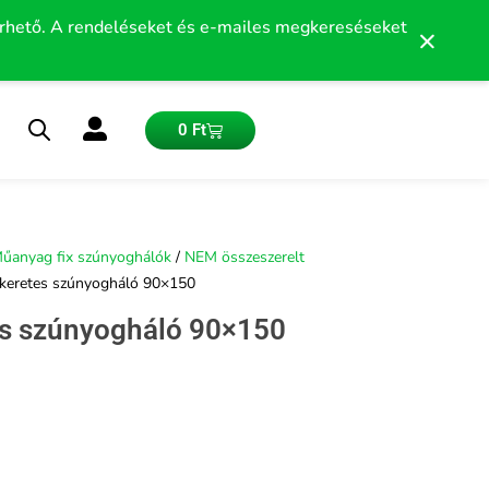
érhető. A rendeléseket és e-mailes megkereséseket
×
Kosár
0
Ft
űanyag fix szúnyoghálók
/
NEM összeszerelt
 keretes szúnyogháló 90×150
es szúnyogháló 90×150