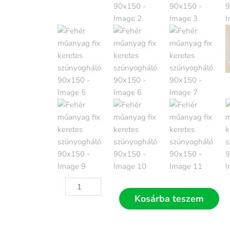
Fehér
műanyag
Kosárba teszem
fix
keretes