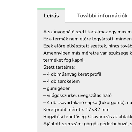
szúnyogháló
90x150
Leírás
További információk
mennyiség
A szúnyogháló szett tartalmaz egy max
Ez a termék nem előre legyártott, minden
Ezek előre elkészített szettek, nincs tov
Amennyiben más méretre van szüksége ke
terméket fog kapni.
Szett tartalma:
– 4 db műanyag keret profil
– 4 db sarokelem
– gumigéder
– világosszürke, üvegszálas háló
– 4 db csavartakaró sapka (tükörgomb), n
Keretprofil mérete: 17×32 mm
Rögzítési lehetőség: Csavarozás az ablak
Ajánlott szerszám: görgős géderbehuzó, sn