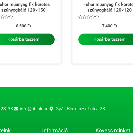
ehér műanyag fix keretes
Fehér műanyag fix keret
szúnyogháló 120×150
szúnyogháló 120×120
kelés:
Értékelés:
8 500
Ft
7 400
Ft
0
/
5
Kosárba teszem
Kosárba teszem
-28-33
info@tiblak.hu
Gyál, Bem József utca 23
eink
Információ
Kövess minket