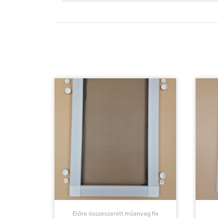
Előre összeszerelt műanyag fix