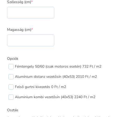
Szélesség (cm)
*
vakolható
tokos
redőny
fóliás
kivitelben
Magasság (cm)
*
mennyiség
Opciók
Fémtengely 50/60 (csak motoros esetén) 732 Ft / m2
Alumínium distanz vezetősín (40x53) 2010 Ft / m2
Felső gurtni kivezetés 0 Ft / m2
Aluminium kombi vezetősín (40x53) 2240 Ft / m2
Osztás