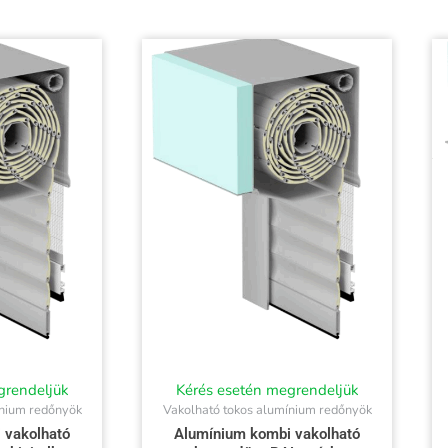
grendeljük
Kérés esetén megrendeljük
ínium redőnyök
Vakolható tokos alumínium redőnyök
 vakolható
Alumínium kombi vakolható