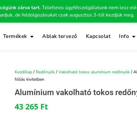
 cégünk zárva tart.
Telefonos ügyfélszolgálatunk nem lesz el
gadjuk, de feldolgozásukat csak augusztus 3-tól kezdjük meg.
Termékek
Ablak tervező
Kapcsolat
Info
Kezdőlap
/
Redőnyök
/
Vakolható tokos alumínium redőnyök
/ A
fóliás kivitelben
Alumínium vakolható tokos redőny 
43 265
Ft