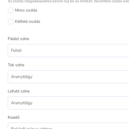
Az osztás megadásásához kérem írja be az értéket, háromfelé osztás eset
Nincs osztás
Kétfelé osztás
Palást színe
Tok színe
Lefutó színe
Kezelő