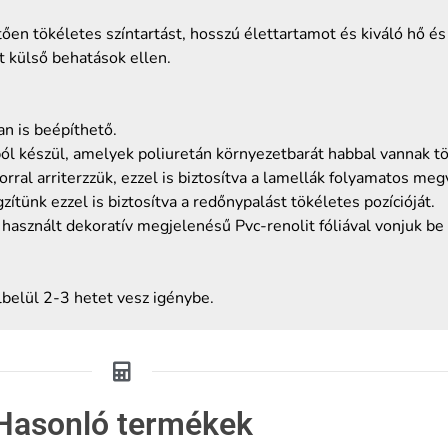
n tökéletes színtartást, hosszú élettartamot és kiváló hő és
t külső behatások ellen.
n is beépíthető.
ól készül, amelyek poliuretán környezetbarát habbal vannak tö
rral arriterzzük, ezzel is biztosítva a lamellák folyamatos me
ítünk ezzel is biztosítva a redőnypalást tökéletes pozícióját.
 használt dekoratív megjelenésű Pvc-renolit fóliával vonjuk be
lbelül 2-3 hetet vesz igénybe.
Hasonló termékek