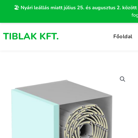
Skip
🏖️
Nyári leállás miatt július 25. és augusztus 2. között
to
fo
content
TIBLAK KFT.
Főoldal