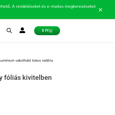
érhető. A rendeléseket és e-mailes megkereséseket
×
Kosár
0
Ft
lumínium vakolható tokos redőny
fóliás kivitelben