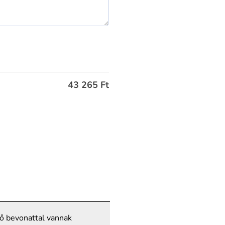
43 265
Ft
dő bevonattal vannak