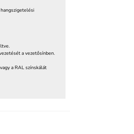
 hangszigetelési
ltve.
gvezetését a vezetősínben.
 vagy a RAL színskálát