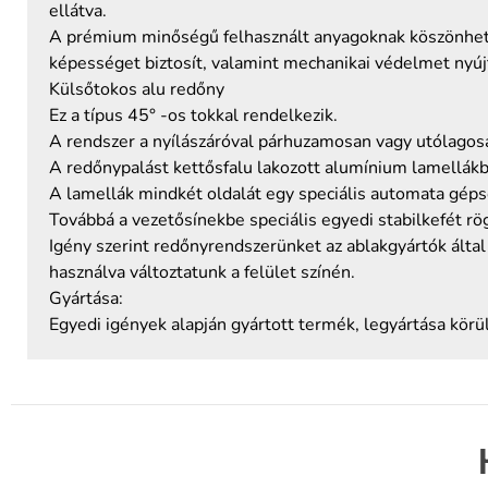
ellátva.
A prémium minőségű felhasznált anyagoknak köszönhetőe
képességet biztosít, valamint mechanikai védelmet nyúj
Külsőtokos alu redőny
Ez a típus 45° -os tokkal rendelkezik.
A rendszer a nyílászáróval párhuzamosan vagy utólagosa
A redőnypalást kettősfalu lakozott alumínium lamellákb
A lamellák mindkét oldalát egy speciális automata gépso
Továbbá a vezetősínekbe speciális egyedi stabilkefét rögz
Igény szerint redőnyrendszerünket az ablakgyártók által
használva változtatunk a felület színén.
Gyártása:
Egyedi igények alapján gyártott termék, legyártása körü