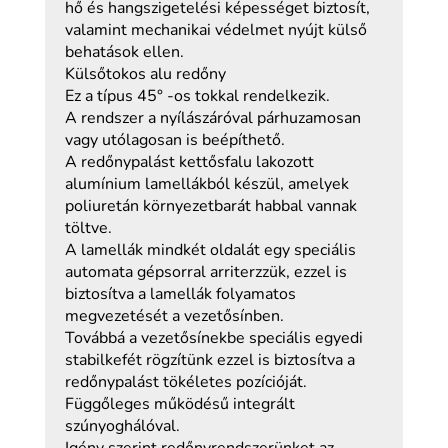
hő és hangszigetelési képességet biztosít,
valamint mechanikai védelmet nyújt külső
behatások ellen.
Külsőtokos alu redőny
Ez a típus 45° -os tokkal rendelkezik.
A rendszer a nyílászáróval párhuzamosan
vagy utólagosan is beépíthető.
A redőnypalást kettősfalu lakozott
alumínium lamellákból készül, amelyek
poliuretán környezetbarát habbal vannak
töltve.
A lamellák mindkét oldalát egy speciális
automata gépsorral arriterzzük, ezzel is
biztosítva a lamellák folyamatos
megvezetését a vezetősínben.
Továbbá a vezetősínekbe speciális egyedi
stabilkefét rögzítünk ezzel is biztosítva a
redőnypalást tökéletes pozícióját.
Függőleges működésű integrált
szúnyoghálóval.
Igény szerint redőnyrendszerünket az