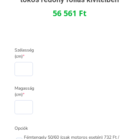
56 561
Ft
Alumínium
Szélesség
kombi
(cm)
*
vakolható
tokos
redőny
fóliás
kivitelben
Magasság
mennyiség
(cm)
*
Opciók
Fémtengely 50/60 (csak motoros esetén) 732 Ft /