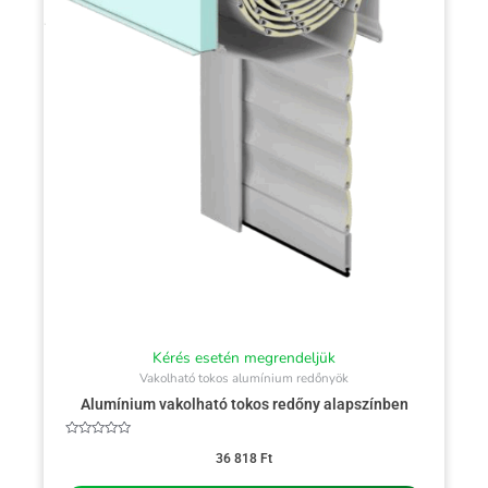
Kérés esetén megrendeljük
Vakolható tokos alumínium redőnyök
Alumínium vakolható tokos redőny alapszínben
Értékelés:
0
36 818
Ft
/
5