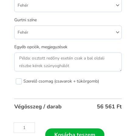
Gurtni színe
Egyéb opciók, megjegyzések
Szerelő csomag (csavarok + tükörgomb)
Végösszeg / darab
56 561
Ft
Kosárba teszem