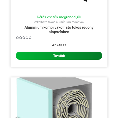
Kérés esetén megrendeljük
Vakolható tokos alumínium redőnyök
Alumínium kombi vakolható tokos redőny
alapszínben
Értékelés:
0
47 948
Ft
/
5
Tovább