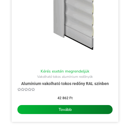
Kérés esetén megrendeljük
Vakolható tokos alumínium redőnyök
Alumínium vakolható tokos redőny RAL színben
Értékelés:
0
42 862
Ft
/
5
Tovább