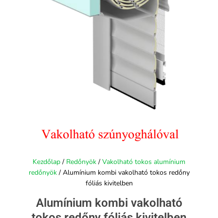
Kezdőlap
/
Redőnyök
/
Vakolható tokos alumínium
redőnyök
/ Alumínium kombi vakolható tokos redőny
fóliás kivitelben
Alumínium kombi vakolható
tokos redőny fóliás kivitelben