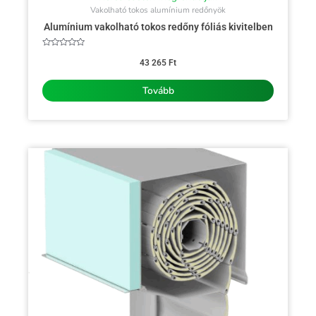
Vakolható tokos alumínium redőnyök
Alumínium vakolható tokos redőny fóliás kivitelben
Értékelés:
0
43 265
Ft
/
5
Tovább