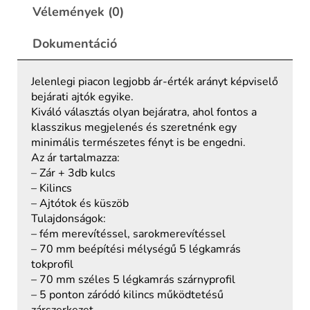
Vélemények (0)
Dokumentáció
Jelenlegi piacon legjobb ár-érték arányt képviselő
bejárati ajtók egyike.
Kiváló választás olyan bejáratra, ahol fontos a
klasszikus megjelenés és szeretnénk egy
minimális természetes fényt is be engedni.
Az ár tartalmazza:
– Zár + 3db kulcs
– Kilincs
– Ajtótok és küszöb
Tulajdonságok:
– fém merevítéssel, sarokmerevítéssel
– 70 mm beépítési mélységű 5 légkamrás
tokprofil
– 70 mm széles 5 légkamrás szárnyprofil
– 5 ponton záródó kilincs működtetésű
zárszerkezet