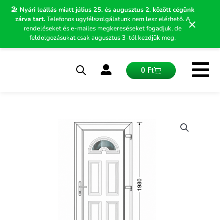
Skip
🏖️
Nyári leállás miatt július 25. és augusztus 2. között cégünk
to
zárva tart.
Telefonos ügyfélszolgálatunk nem lesz elérhető. A
×
content
rendeléseket és e-mailes megkereséseket fogadjuk, de
feldolgozásukat csak augusztus 3-tól kezdjük meg.
Kosár
0
Ft