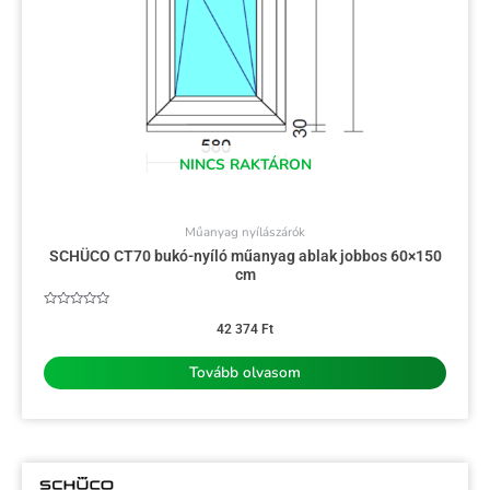
NINCS RAKTÁRON
Műanyag nyílászárók
SCHÜCO CT70 bukó-nyíló műanyag ablak jobbos 60×150
cm
Értékelés:
0
42 374
Ft
/
5
Tovább olvasom