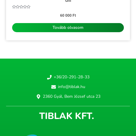
cm
Értékelés:
0
60 000
Ft
/
5
Tovább olvasom
+36/20-291-28-33
info@tiblak.hu
2360 Gyál, Bem József utca 23
TIBLAK KFT.