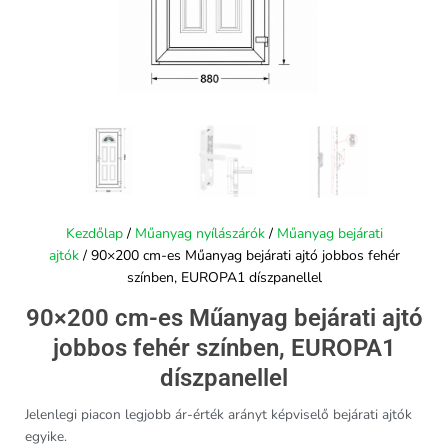
Kezdőlap
/
Műanyag nyílászárók
/
Műanyag bejárati
ajtók
/ 90×200 cm-es Műanyag bejárati ajtó jobbos fehér
színben, EUROPA1 díszpanellel
90×200 cm-es Műanyag bejárati ajtó
jobbos fehér színben, EUROPA1
díszpanellel
Jelenlegi piacon legjobb ár-érték arányt képviselő bejárati ajtók
egyike.