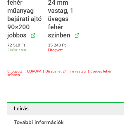
fehér
24 mm
műanyag
vastag, 1
bejárati ajtó
üveges
90×200
fehér
jobbos
színben
72 519
Ft
35 243
Ft
2 készleten
Elfogyott
Elfogyott → EUROPA 1 Díszpanel 24 mm vastag, 1 üveges fehér
színben
Leírás
További információk