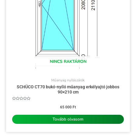
NINCS RAKTÁRON
Műanyag nyílászárók
SCHÜCO CT70 bukó-nyíló műanyag erkélyajtó jobbos
90×210 cm
Értékelés:
0
65 000
Ft
/
5
Tovább olvasom