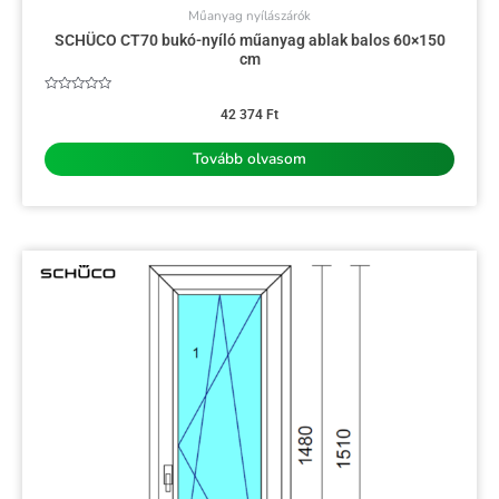
Műanyag nyílászárók
SCHÜCO CT70 bukó-nyíló műanyag ablak balos 60×150
cm
Értékelés:
0
42 374
Ft
/
5
Tovább olvasom