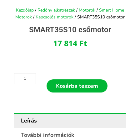
Kezdőlap
/
Redőny alkatrészek
/
Motorok
/
Smart Home
Motorok
/
Kapcsolós motorok
/ SMART35S10 csőmotor
SMART35S10 csőmotor
17 814
Ft
SMART35S10
csőmotor
Kosárba teszem
mennyiség
Leírás
További információk