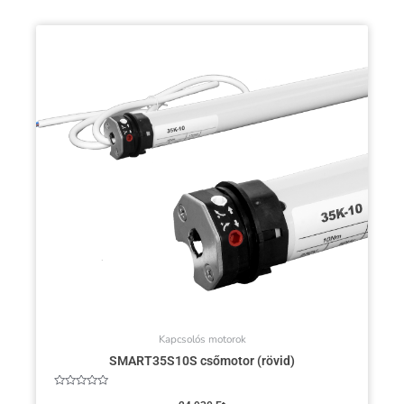
Kapcsolós motorok
SMART35S10S csőmotor (rövid)
Értékelés: