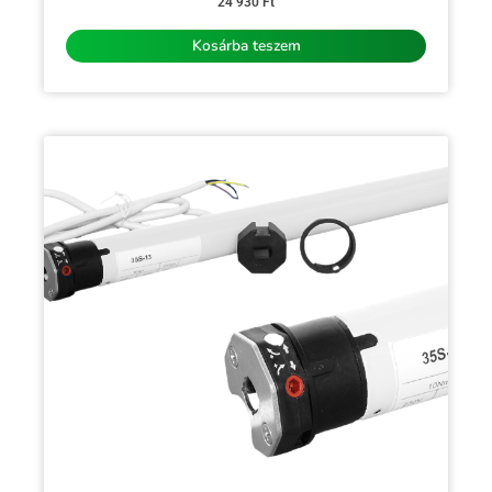
0
24 930
Ft
/
5
Kosárba teszem