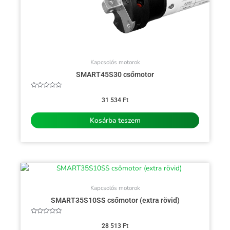
Kapcsolós motorok
SMART45S30 csőmotor
Értékelés:
0
31 534
Ft
/
5
Kosárba teszem
Kapcsolós motorok
SMART35S10SS csőmotor (extra rövid)
Értékelés:
0
28 513
Ft