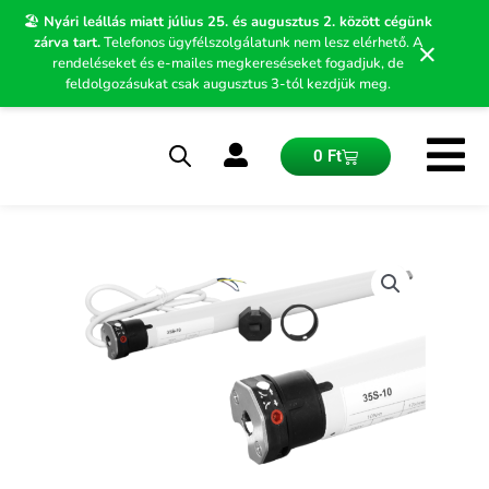
Skip
🏖️
Nyári leállás miatt július 25. és augusztus 2. között cégünk
to
zárva tart.
Telefonos ügyfélszolgálatunk nem lesz elérhető. A
×
content
rendeléseket és e-mailes megkereséseket fogadjuk, de
feldolgozásukat csak augusztus 3-tól kezdjük meg.
Kosár
0
Ft