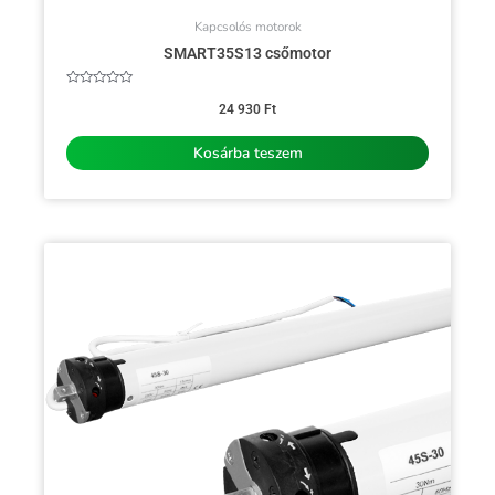
Kapcsolós motorok
SMART35S13 csőmotor
Értékelés:
0
24 930
Ft
/
5
Kosárba teszem