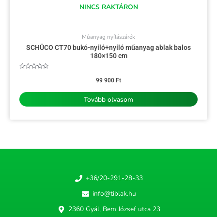
NINCS RAKTÁRON
Műanyag nyílászárók
SCHÜCO CT70 bukó-nyíló+nyíló műanyag ablak balos
180×150 cm
Értékelés:
0
99 900
Ft
/
5
Tovább olvasom
+36/20-291-28-33
info@tiblak.hu
2360 Gyál, Bem József utca 23