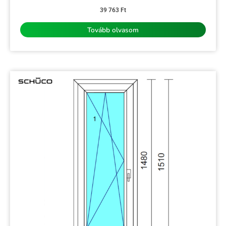
Értékelés:
0
39 763
Ft
/
5
Tovább olvasom