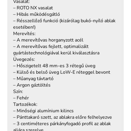
Vasalat:
– ROTO NX vasalat
– Hibás működésgátló
– Résszellőző funkció (kizárólag bukó-nyíló ablak
esetében!)
Merevítés:
– A merevítővas horganyzott acél
– A merevítővas fejlett, optimalizált
gyártástechnológiával kerül kiválasztásra
Üvegezés:
– Hőszigetelt 48 mm-es 3 rétegű üveg
– Külső és belső üveg LoW-E réteggel bevont
– Műanyag távtartó
– Argon gáztöltés
Szín:
– Fehér
Tartozékok:
– Minőségi alumínium kilincs
– Pánttakaró szett, az ablakra előre felhelyezve
– 3 centiméteres párkányfogadó profil az ablak
aljára szerelve