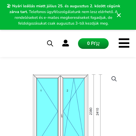
Skip
🏖️
Nyári leállás miatt július 25. és augusztus 2. között cégünk
to
zárva tart.
Telefonos ügyfélszolgálatunk nem lesz elérhető. A
×
content
rendeléseket és e-mailes megkereséseket fogadjuk, de
feldolgozásukat csak augusztus 3-tól kezdjük meg.
Kosár
0
Ft