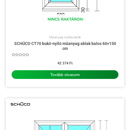
NINCS RAKTÁRON
Műanyag nyílászárók
SCHÜCO CT70 bukó-nyíló műanyag ablak balos 60×150
cm
Értékelés:
0
42 374
Ft
/
5
Tovább olvasom