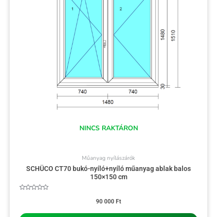
NINCS RAKTÁRON
Műanyag nyílászárók
SCHÜCO CT70 bukó-nyíló+nyíló műanyag ablak balos
150×150 cm
Értékelés:
0
90 000
Ft
/
5