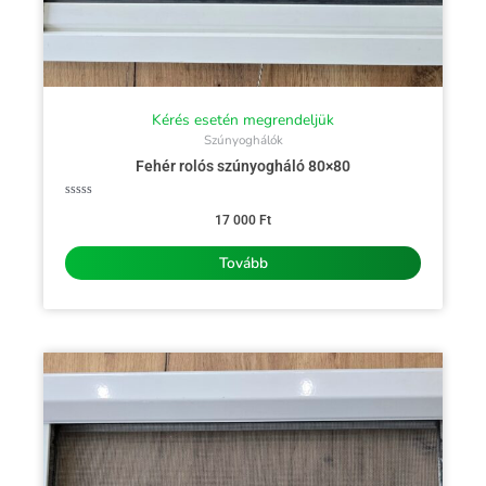
Kérés esetén megrendeljük
Szúnyoghálók
Fehér rolós szúnyogháló 80×80
Értékelés:
0
17 000
Ft
/
5
Tovább