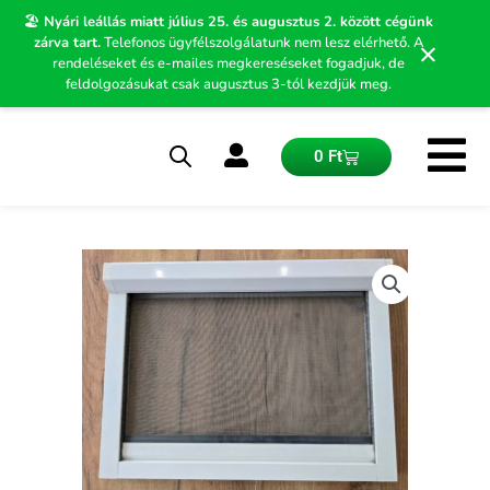
Skip
🏖️
Nyári leállás miatt július 25. és augusztus 2. között cégünk
to
zárva tart.
Telefonos ügyfélszolgálatunk nem lesz elérhető. A
×
content
rendeléseket és e-mailes megkereséseket fogadjuk, de
feldolgozásukat csak augusztus 3-tól kezdjük meg.
Kosár
0
Ft