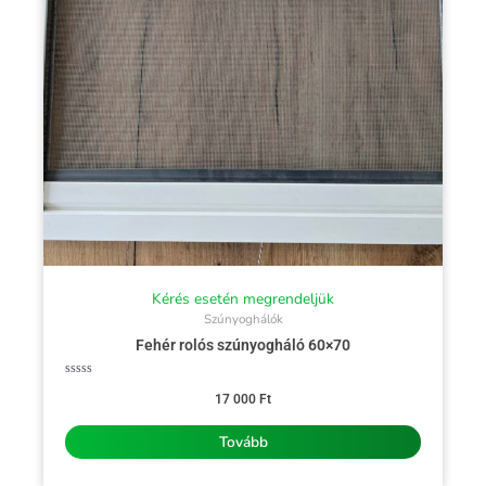
Kérés esetén megrendeljük
Szúnyoghálók
Fehér rolós szúnyogháló 60×70
Értékelés:
0
17 000
Ft
/
5
Tovább