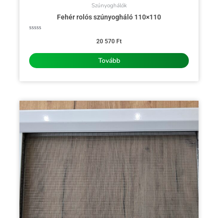
Szúnyoghálók
Fehér rolós szúnyogháló 110×110
Értékelés:
0
20 570
Ft
/
5
Tovább