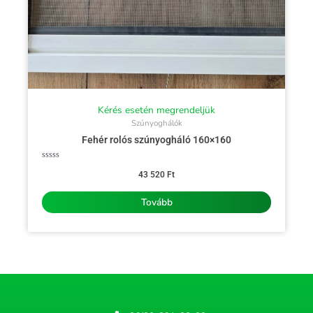
Kérés esetén megrendeljük
Szúnyoghálók
Fehér rolós szúnyogháló 160×160
Értékelés:
0
43 520
Ft
/
5
Tovább