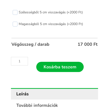
Fehér
Szélességből 5 cm visszavágás (+2000 Ft)
rolós
szúnyogháló
Magasságból 5 cm visszavágás (+2000 Ft)
90x60
mennyiség
Végösszeg / darab
17 000
Ft
Kosárba teszem
Leírás
További információk