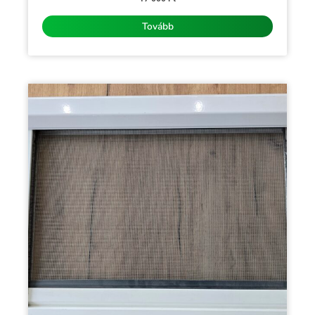
/
5
Tovább