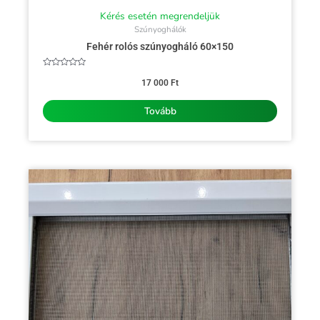
Kérés esetén megrendeljük
Szúnyoghálók
Fehér rolós szúnyogháló 60×150
Értékelés:
0
17 000
Ft
/
5
Tovább