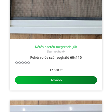
Kérés esetén megrendeljük
Szúnyoghálók
Fehér rolós szúnyogháló 60×110
Értékelés:
0
17 000
Ft
/
5
Tovább