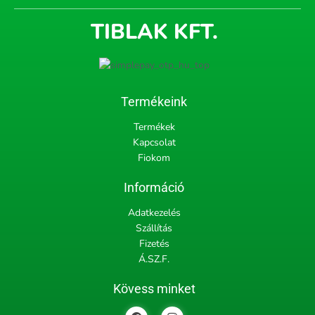
TIBLAK KFT.
Termékeink
Termékek
Kapcsolat
Fiokom
Információ
Adatkezelés
Szállítás
Fizetés
Á.SZ.F.
Kövess minket
F
I