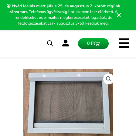
Skip
🏖️
Nyári leállás miatt július 25. és augusztus 2. között cégünk
to
zárva tart.
Telefonos ügyfélszolgálatunk nem lesz elérhető. A
×
content
rendeléseket és e-mailes megkereséseket fogadjuk, de
feldolgozásukat csak augusztus 3-tól kezdjük meg.
Kosár
0
Ft