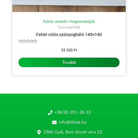
Kérés esetén megrendeljük
Szúnyoghálók
Fehér rolós szúnyogháló 140×140
Értékelés:
0
33 320
Ft
/
5
Tovább
+36/20-291-28-33
info@tiblak.hu
2360 Gyál, Bem József utca 23