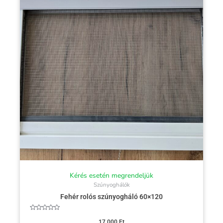
Kérés esetén megrendeljük
Szúnyoghálók
Fehér rolós szúnyogháló 60×120
Értékelés:
0
17 000
Ft