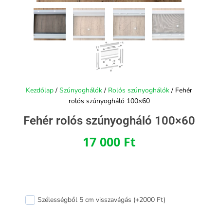
Kezdőlap
/
Szúnyoghálók
/
Rolós szúnyoghálók
/ Fehér
rolós szúnyogháló 100×60
Fehér rolós szúnyogháló 100×60
17 000
Ft
Fehér
Szélességből 5 cm visszavágás (+2000 Ft)
rolós
szúnyogháló