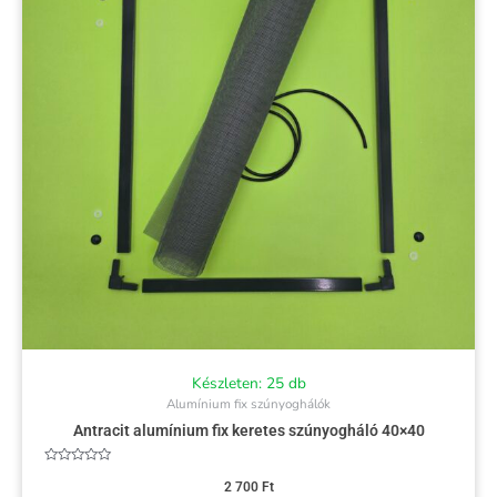
Készleten: 25 db
Alumínium fix szúnyoghálók
Antracit alumínium fix keretes szúnyogháló 40×40
Értékelés:
0
2 700
Ft