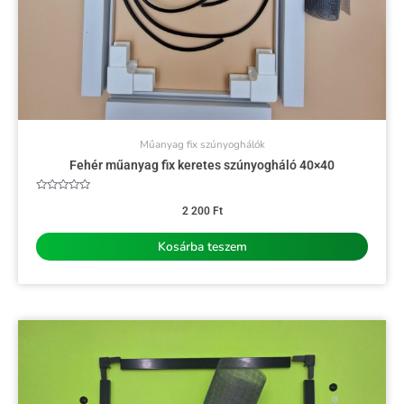
Műanyag fix szúnyoghálók
Fehér műanyag fix keretes szúnyogháló 40×40
Értékelés:
0
2 200
Ft
/
5
Kosárba teszem