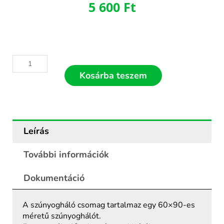
5 600
Ft
Fehér
műanyag
Kosárba teszem
fix
keretes
szúnyogháló
60x90
mennyiség
Leírás
További információk
Dokumentáció
A szúnyogháló csomag tartalmaz egy 60×90-es
méretű szúnyoghálót.