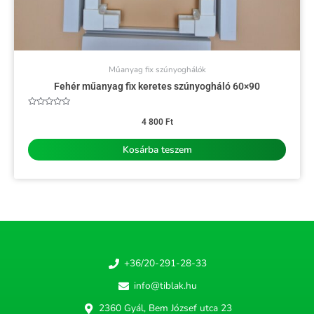
Műanyag fix szúnyoghálók
Fehér műanyag fix keretes szúnyogháló 60×90
Értékelés:
0
4 800
Ft
/
5
Kosárba teszem
+36/20-291-28-33
info@tiblak.hu
2360 Gyál, Bem József utca 23