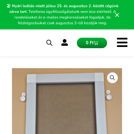
Skip
🏖️
Nyári leállás miatt július 25. és augusztus 2. között cégünk
to
zárva tart.
Telefonos ügyfélszolgálatunk nem lesz elérhető. A
×
content
rendeléseket és e-mailes megkereséseket fogadjuk, de
feldolgozásukat csak augusztus 3-tól kezdjük meg.
Kosár
0
Ft