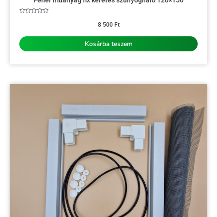
Fehér műanyag fix keretes szúnyogháló 120×150
Értékelés:
0
8 500
Ft
/
5
Kosárba teszem