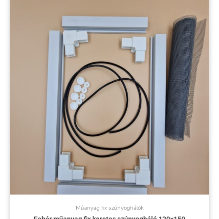
Műanyag fix szúnyoghálók