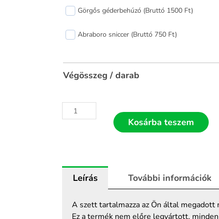
szúnyogháló
Görgős géderbehúzó (Bruttó 1500 Ft)
(egyedi
méret)
Abraboro sniccer (Bruttó 750 Ft)
mennyiség
Végösszeg / darab
Kosárba teszem
Leírás
További információk
A szett tartalmazza az Ön által megadot
Ez a termék nem előre legyártott, minden