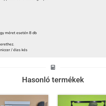
agy méret esetén 8 db
kerethez.
iccer / éles kés
Hasonló termékek