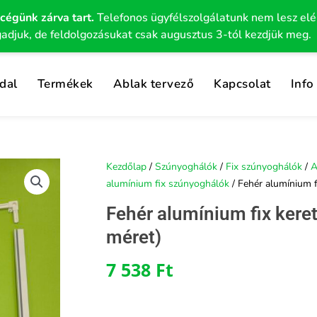
 cégünk zárva tart.
Telefonos ügyfélszolgálatunk nem lesz el
gadjuk, de feldolgozásukat csak augusztus 3-tól kezdjük meg.
dal
Termékek
Ablak tervező
Kapcsolat
Info
Kezdőlap
/
Szúnyoghálók
/
Fix szúnyoghálók
/
A
alumínium fix szúnyoghálók
/ Fehér alumínium f
Fehér alumínium fix kere
méret)
7 538
Ft