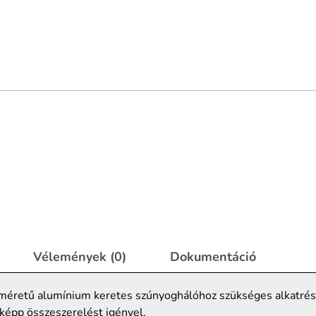
Vélemények (0)
Dokumentáció
t méretű alumínium keretes szúnyoghálóhoz szükséges alkatrés
képp összeszerelést igényel.