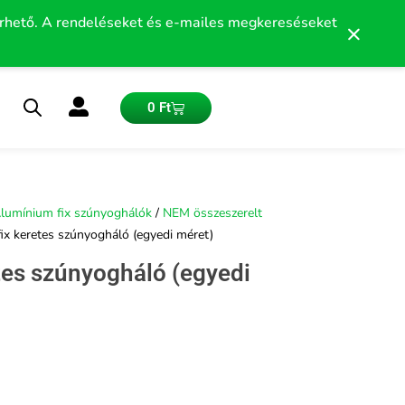
érhető. A rendeléseket és e-mailes megkereséseket
×
Kosár
0
Ft
lumínium fix szúnyoghálók
/
NEM összeszerelt
ix keretes szúnyogháló (egyedi méret)
tes szúnyogháló (egyedi