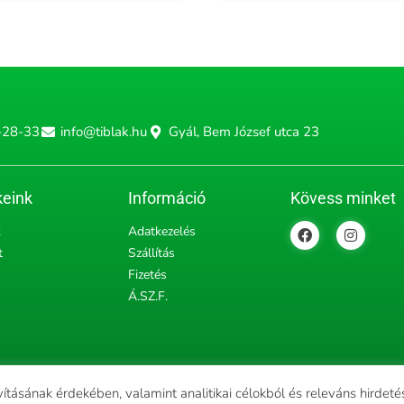
-28-33
info@tiblak.hu
Gyál, Bem József utca 23
eink
Információ
Kövess minket
F
I
k
Adatkezelés
a
n
t
Szállítás
c
s
e
t
Fizetés
b
a
Á.SZ.F.
o
g
o
r
k
a
m
vításának érdekében, valamint analitikai célokból és releváns hirdet
u, All rights reserved | Designed and Powered by
ProfitProject