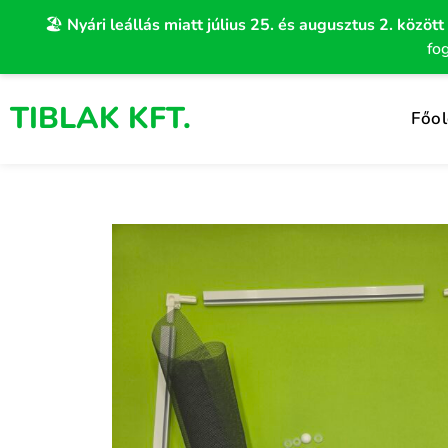
Skip
🏖️
Nyári leállás miatt július 25. és augusztus 2. között
to
fo
content
TIBLAK KFT.
Főol