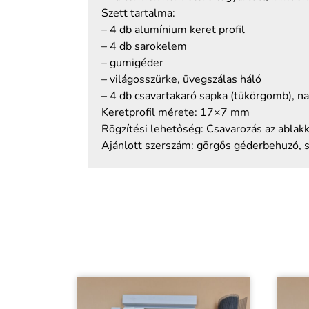
Szett tartalma:
– 4 db alumínium keret profil
– 4 db sarokelem
– gumigéder
– világosszürke, üvegszálas háló
– 4 db csavartakaró sapka (tükörgomb), n
Keretprofil mérete: 17×7 mm
Rögzítési lehetőség: Csavarozás az ablak
Ajánlott szerszám: görgős géderbehuzó, sn