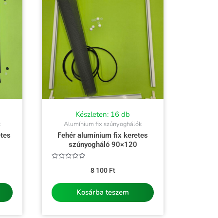
Készleten: 16 db
k
Alumínium fix szúnyoghálók
etes
Fehér alumínium fix keretes
szúnyogháló 90×120
Értékelés:
8 100
Ft
0
/
5
Kosárba teszem