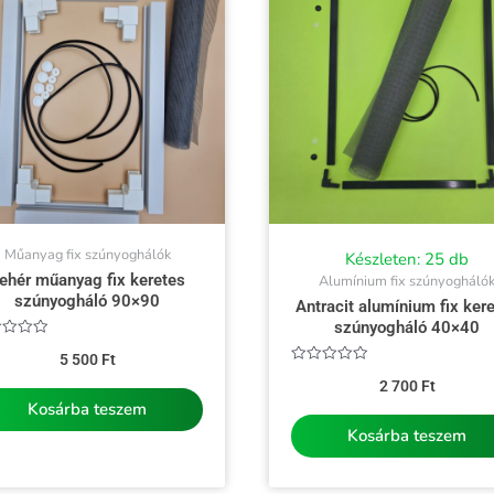
Műanyag fix szúnyoghálók
Készleten: 25 db
ehér műanyag fix keretes
Alumínium fix szúnyogháló
szúnyogháló 90×90
Antracit alumínium fix ker
szúnyogháló 40×40
kelés:
5 500
Ft
Értékelés:
2 700
Ft
0
/
Kosárba teszem
5
Kosárba teszem