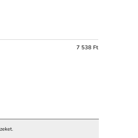
7 538
Ft
zeket.