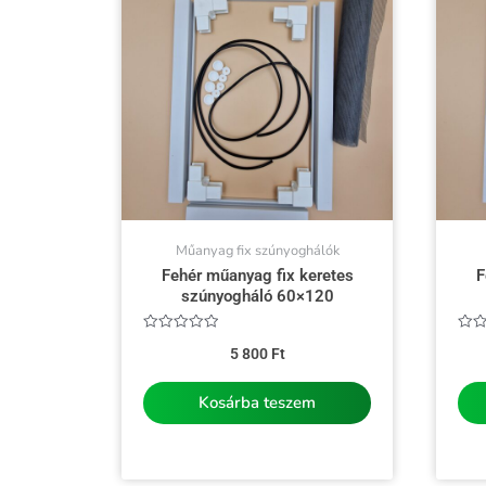
Műanyag fix szúnyoghálók
Fehér műanyag fix keretes
F
szúnyogháló 60×120
Értékelés:
Érté
5 800
Ft
0
0
/
/
5
5
Kosárba teszem