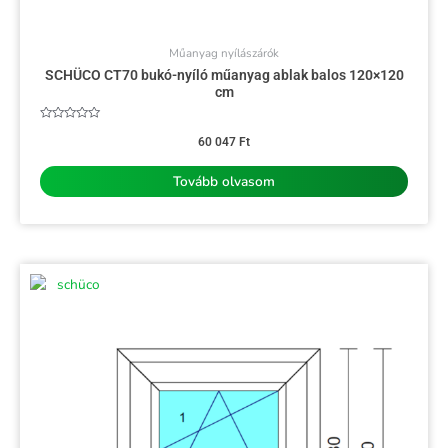
Műanyag nyílászárók
SCHÜCO CT70 bukó-nyíló műanyag ablak balos 120×120
cm
Értékelés:
0
60 047
Ft
/
5
Tovább olvasom