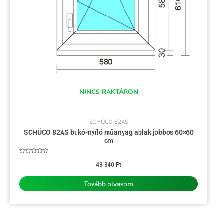
NINCS RAKTÁRON
SCHÜCO 82AS
SCHÜCO 82AS bukó-nyíló műanyag ablak jobbos 60×60
cm
Értékelés:
0
43 340
Ft
/
5
Tovább olvasom