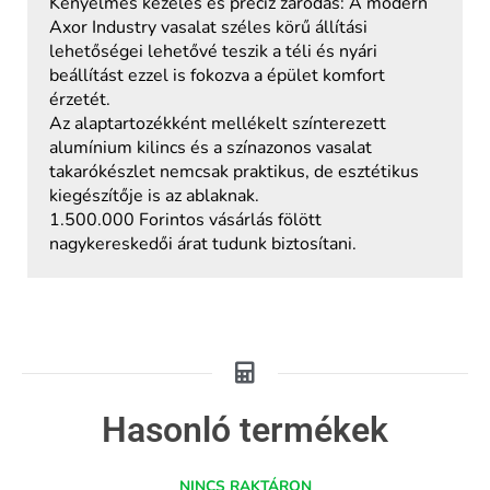
Kényelmes kezelés és precíz záródás: A modern
Axor Industry vasalat széles körű állítási
lehetőségei lehetővé teszik a téli és nyári
beállítást ezzel is fokozva a épület komfort
érzetét.
Az alaptartozékként mellékelt színterezett
alumínium kilincs és a színazonos vasalat
takarókészlet nemcsak praktikus, de esztétikus
kiegészítője is az ablaknak.
1.500.000 Forintos vásárlás fölött
nagykereskedői árat tudunk biztosítani.
Hasonló termékek
NINCS RAKTÁRON