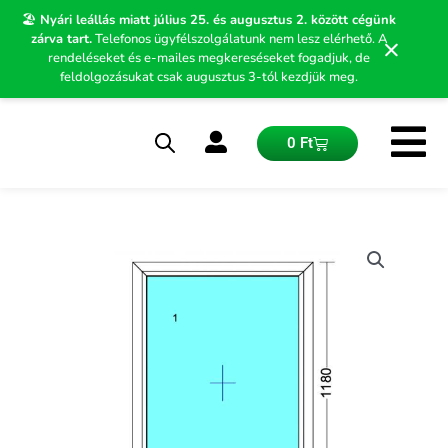
Skip
🏖️
Nyári leállás miatt július 25. és augusztus 2. között cégünk
to
zárva tart.
Telefonos ügyfélszolgálatunk nem lesz elérhető. A
×
content
rendeléseket és e-mailes megkereséseket fogadjuk, de
feldolgozásukat csak augusztus 3-tól kezdjük meg.
Kosár
0
Ft