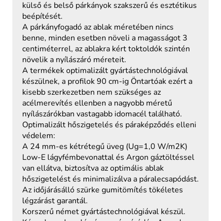
külső és belső párkányok szakszerű és esztétikus
beépítését.
A párkányfogadó az ablak méretében nincs
benne, minden esetben növeli a magasságot 3
centiméterrel, az ablakra kért toktoldók szintén
növelik a nyílászáró méreteit.
A termékek optimalizált gyártástechnológiával
készülnek, a profilok 90 cm-ig Öntartóak ezért a
kisebb szerkezetben nem szükséges az
acélmerevítés ellenben a nagyobb méretű
nyílászárókban vastagabb idomacél található.
Optimalizált hőszigetelés és páraképződés elleni
védelem:
A 24 mm-es kétrétegű üveg (Ug=1,0 W/m2K)
Low-E lágyfémbevonattal és Argon gáztöltéssel
van ellátva, biztosítva az optimális ablak
hőszigetelést és minimalizálva a páralecsapódást.
Az időjárásálló szürke gumitömítés tökéletes
légzárást garantál.
Korszerű német gyártástechnológiával készül.