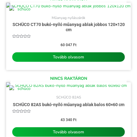
Műanyag nyílászárók
SCHÜCO CT70 bukó-nyíló műanyag ablak jobbos 120×120
cm
Értékelés:
0
60 047
Ft
/
5
Tovább olvasom
NINCS RAKTÁRON
SCHÜCO 82AS
SCHÜCO 82AS bukó-nyíló műanyag ablak balos 60×60 cm
Értékelés:
0
43 340
Ft
/
5
Tovább olvasom