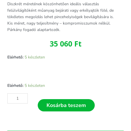
Diszkrét méretének köszönhetően ideális választás
felülvilágítóként műanyag bejárati vagy erkélyajtók fölé, de
tökéletes megoldás lehet pincehelyiségek bevilágítására is.
Kis méret, nagy teljesítmény – kompromisszumok nélkül.
Párkány fogadó alaptartozék.
35 060
Ft
Elérhető:
5 készleten
Arkitek
Elérhető:
5 készleten
70
fix
műanyag
Kosárba teszem
ablak
90x120
cm
mennyiség