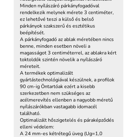
Minden nyílászáró párkányfogadóval
rendelkezik melynek mérete 3 centiméter,
ez lehetővé teszi a külső és belső
párkányok szakszerű és esztétikus
beépítését.
A párkányfogadó az ablak méretében nincs
benne, minden esetben növeli a
magasságot 3 centiméterrel, az ablakra kért
toktoldók szintén növelik a nyílászáró
méreteit.
A termékek optimalizált
gyártástechnológiával készülnek, a profilok
90 cm-ig Öntartóak ezért a kisebb
szerkezetben nem szükséges az
acélmerevítés ellenben a nagyobb méretű
nyílászárókban vastagabb idomacél
található.
Optimalizált hőszigetelés és páraképződés
elleni védelem:
A 24 mm-es kétrétegű üveg (Ug=1,0