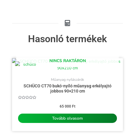
Hasonló termékek
NINCS RAKTÁRON
Műanyag nyílászárók
SCHÜCO CT70 bukó-nyíló műanyag erkélyajtó
jobbos 90×210 cm
Értékelés:
0
65 000
Ft
/
5
Tovább olvasom