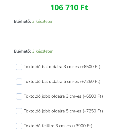
106 710
Ft
Elérhető:
3 készleten
Arkitek
Elérhető:
3 készleten
70
bukó-
Toktoldó bal oldalra 3 cm-es (+6500 Ft)
nyíló+nyíló
műanyag
Toktoldó bal oldalra 5 cm-es (+7250 Ft)
erkélyajtó
balos
Toktoldó jobb oldalra 3 cm-es (+6500 Ft)
140x210
cm
Toktoldó jobb oldalra 5 cm-es (+7250 Ft)
mennyiség
Toktoldó felülre 3 cm-es (+3900 Ft)