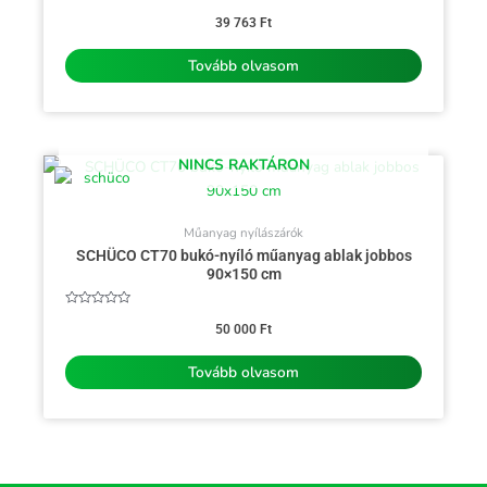
Értékelés:
0
39 763
Ft
/
5
Tovább olvasom
NINCS RAKTÁRON
Műanyag nyílászárók
SCHÜCO CT70 bukó-nyíló műanyag ablak jobbos
90×150 cm
Értékelés:
0
50 000
Ft
/
5
Tovább olvasom