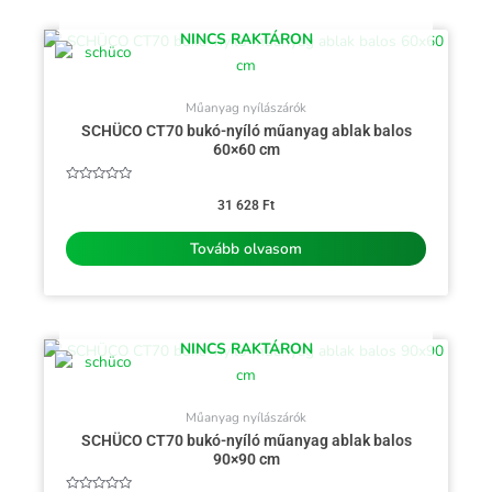
NINCS RAKTÁRON
Műanyag nyílászárók
SCHÜCO CT70 bukó-nyíló műanyag ablak balos
60×60 cm
Értékelés:
0
31 628
Ft
/
5
Tovább olvasom
NINCS RAKTÁRON
Műanyag nyílászárók
SCHÜCO CT70 bukó-nyíló műanyag ablak balos
90×90 cm