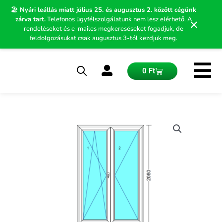
Skip
🏖️
Nyári leállás miatt július 25. és augusztus 2. között cégünk
to
zárva tart.
Telefonos ügyfélszolgálatunk nem lesz elérhető. A
×
content
rendeléseket és e-mailes megkereséseket fogadjuk, de
feldolgozásukat csak augusztus 3-tól kezdjük meg.
Kosár
0
Ft