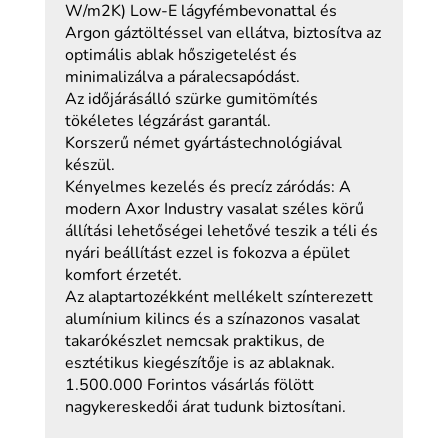
W/m2K) Low-E lágyfémbevonattal és
Argon gáztöltéssel van ellátva, biztosítva az
optimális ablak hőszigetelést és
minimalizálva a páralecsapódást.
Az időjárásálló szürke gumitömítés
tökéletes légzárást garantál.
Korszerű német gyártástechnológiával
készül.
Kényelmes kezelés és precíz záródás: A
modern Axor Industry vasalat széles körű
állítási lehetőségei lehetővé teszik a téli és
nyári beállítást ezzel is fokozva a épület
komfort érzetét.
Az alaptartozékként mellékelt színterezett
alumínium kilincs és a színazonos vasalat
takarókészlet nemcsak praktikus, de
esztétikus kiegészítője is az ablaknak.
1.500.000 Forintos vásárlás fölött
nagykereskedői árat tudunk biztosítani.