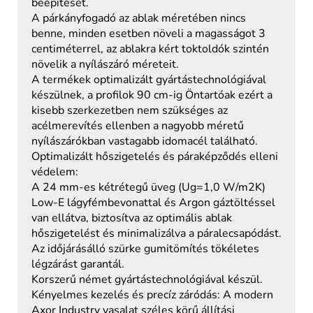
beépítését.
A párkányfogadó az ablak méretében nincs
benne, minden esetben növeli a magasságot 3
centiméterrel, az ablakra kért toktoldók szintén
növelik a nyílászáró méreteit.
A termékek optimalizált gyártástechnológiával
készülnek, a profilok 90 cm-ig Öntartóak ezért a
kisebb szerkezetben nem szükséges az
acélmerevítés ellenben a nagyobb méretű
nyílászárókban vastagabb idomacél található.
Optimalizált hőszigetelés és páraképződés elleni
védelem:
A 24 mm-es kétrétegű üveg (Ug=1,0 W/m2K)
Low-E lágyfémbevonattal és Argon gáztöltéssel
van ellátva, biztosítva az optimális ablak
hőszigetelést és minimalizálva a páralecsapódást.
Az időjárásálló szürke gumitömítés tökéletes
légzárást garantál.
Korszerű német gyártástechnológiával készül.
Kényelmes kezelés és precíz záródás: A modern
Axor Industry vasalat széles körű állítási