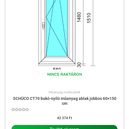
NINCS RAKTÁRON
Műanyag nyílászárók
SCHÜCO CT70 bukó-nyíló műanyag ablak jobbos 60×150
cm
Értékelés:
0
42 374
Ft
/
5