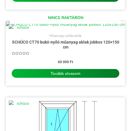
NINCS RAKTÁRON
Műanyag nyílászárók
SCHÜCO CT70 bukó-nyíló műanyag ablak jobbos 120×150
cm
Értékelés:
0
60 000
Ft
/
5
Tovább olvasom