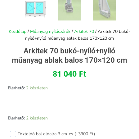
Kezdőlap
/
Műanyag nyílászárók
/
Arkitek 70
/ Arkitek 70 bukó-
nyíló+nyíló műanyag ablak balos 170×120 cm
Arkitek 70 bukó-nyíló+nyíló
műanyag ablak balos 170×120 cm
81 040
Ft
Elérhető:
2 készleten
Arkitek
Elérhető:
2 készleten
70
bukó-
Toktoldó bal oldalra 3 cm-es (+3900 Ft)
nyíló+nyíló