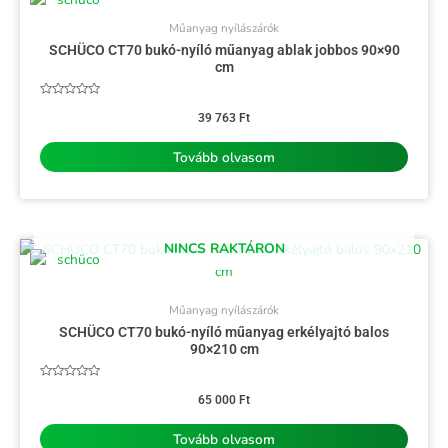
Műanyag nyílászárók
SCHÜCO CT70 bukó-nyíló műanyag ablak jobbos 90×90
cm
Értékelés:
0
39 763
Ft
/
5
Tovább olvasom
NINCS RAKTÁRON
Műanyag nyílászárók
SCHÜCO CT70 bukó-nyíló műanyag erkélyajtó balos
90×210 cm
Értékelés:
0
65 000
Ft
/
5
Tovább olvasom