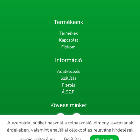
Termékeink
Termékek
Kapcsolat
Fiokom
Információ
Adatkezelés
Szállítás
Fizetés
Á.SZ.F.
Kövess minket
F
I
a
n
A weboldal sütiket használ a felhasználói élmény javításának
c
s
érdekében, valamint analitikai célokból és releváns hirdetések
e
t
b
a
megjelenítéséhez.
Beállítás
Copyright © 2022 tiblak.hu, All rights reserved | Designed and
Elfogadom