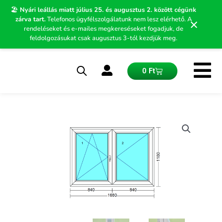
Skip
🏖️
Nyári leállás miatt július 25. és augusztus 2. között cégünk
to
zárva tart.
Telefonos ügyfélszolgálatunk nem lesz elérhető. A
×
content
rendeléseket és e-mailes megkereséseket fogadjuk, de
feldolgozásukat csak augusztus 3-tól kezdjük meg.
Kosár
0
Ft