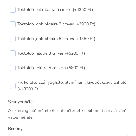
műanyag
Toktoldó bal oldalra 5 cm-es (+4350 Ft)
ablak
balos
Toktoldó jobb oldalra 3 cm-es (+3900 Ft)
170x120
cm
Toktoldó jobb oldalra 5 cm-es (+4350 Ft)
mennyiség
Toktoldó felülre 3 cm-es (+5200 Ft)
Toktoldó felülre 5 cm-es (+5800 Ft)
Fix keretes szúnyogháló, alumínium, kívülről csavarozható
(+18000 Ft)
Szúnyogháló:
A szúnyogháló mérete 6 centiméterrel kisebb mint a nyílászáró
valós mérete.
Redőny