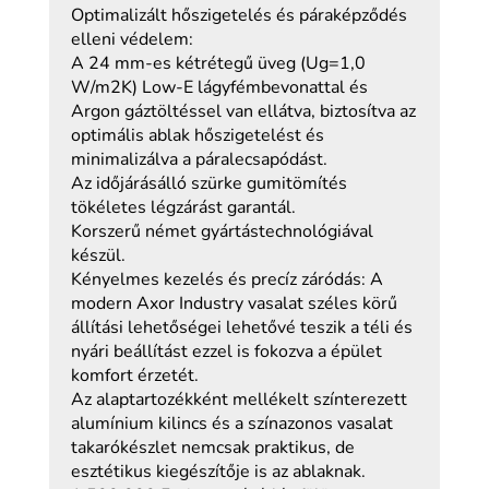
Optimalizált hőszigetelés és páraképződés
elleni védelem:
A 24 mm-es kétrétegű üveg (Ug=1,0
W/m2K) Low-E lágyfémbevonattal és
Argon gáztöltéssel van ellátva, biztosítva az
optimális ablak hőszigetelést és
minimalizálva a páralecsapódást.
Az időjárásálló szürke gumitömítés
tökéletes légzárást garantál.
Korszerű német gyártástechnológiával
készül.
Kényelmes kezelés és precíz záródás: A
modern Axor Industry vasalat széles körű
állítási lehetőségei lehetővé teszik a téli és
nyári beállítást ezzel is fokozva a épület
komfort érzetét.
Az alaptartozékként mellékelt színterezett
alumínium kilincs és a színazonos vasalat
takarókészlet nemcsak praktikus, de
esztétikus kiegészítője is az ablaknak.