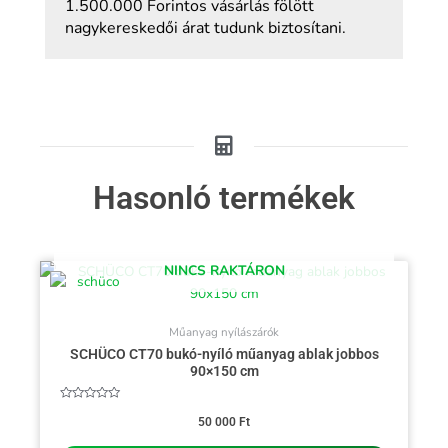
1.500.000 Forintos vásárlás fölött
nagykereskedői árat tudunk biztosítani.
Hasonló termékek
NINCS RAKTÁRON
Műanyag nyílászárók
SCHÜCO CT70 bukó-nyíló műanyag ablak jobbos
90×150 cm
Értékelés:
0
50 000
Ft
/
5