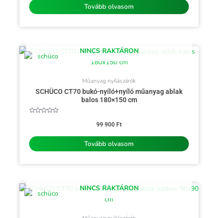
Tovább olvasom
NINCS RAKTÁRON
Műanyag nyílászárók
SCHÜCO CT70 bukó-nyíló+nyíló műanyag ablak
balos 180×150 cm
Értékelés:
0
99 900
Ft
/
5
Tovább olvasom
NINCS RAKTÁRON