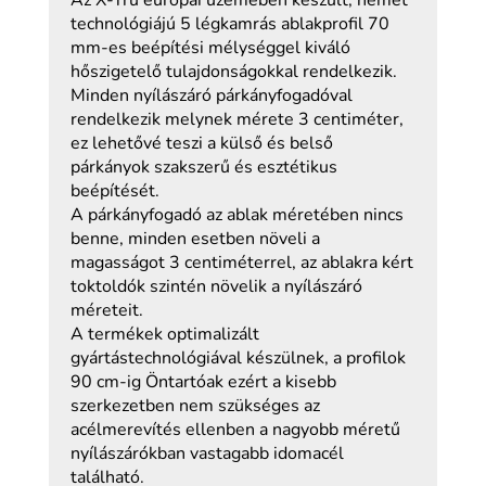
Az X-Tru európai üzemében készült, német
technológiájú 5 légkamrás ablakprofil 70
mm-es beépítési mélységgel kiváló
hőszigetelő tulajdonságokkal rendelkezik.
Minden nyílászáró párkányfogadóval
rendelkezik melynek mérete 3 centiméter,
ez lehetővé teszi a külső és belső
párkányok szakszerű és esztétikus
beépítését.
A párkányfogadó az ablak méretében nincs
benne, minden esetben növeli a
magasságot 3 centiméterrel, az ablakra kért
toktoldók szintén növelik a nyílászáró
méreteit.
A termékek optimalizált
gyártástechnológiával készülnek, a profilok
90 cm-ig Öntartóak ezért a kisebb
szerkezetben nem szükséges az
acélmerevítés ellenben a nagyobb méretű
nyílászárókban vastagabb idomacél
található.