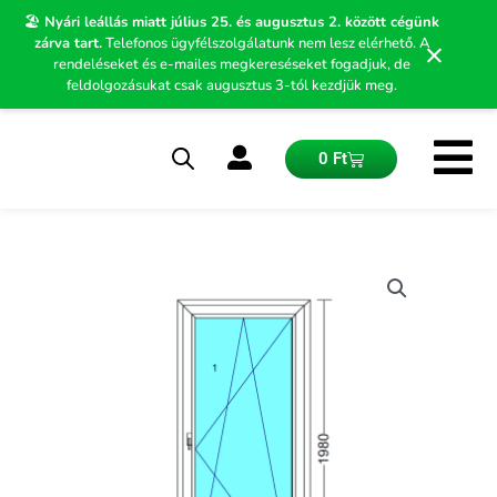
Skip
🏖️
Nyári leállás miatt július 25. és augusztus 2. között cégünk
to
zárva tart.
Telefonos ügyfélszolgálatunk nem lesz elérhető. A
×
content
rendeléseket és e-mailes megkereséseket fogadjuk, de
feldolgozásukat csak augusztus 3-tól kezdjük meg.
Kosár
0
Ft