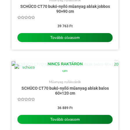
Műanyag nyílászárók
SCHÜCO CT70 bukó-nyíló műanyag ablak jobbos
90×90 cm
Értékelés:
0
39 763
Ft
/
5
Tovább olvasom
NINCS RAKTÁRON
Műanyag nyílászárók
SCHÜCO CT70 bukó-nyíló műanyag ablak balos
60×120 cm
Értékelés:
0
36 889
Ft
/
5
Tovább olvasom