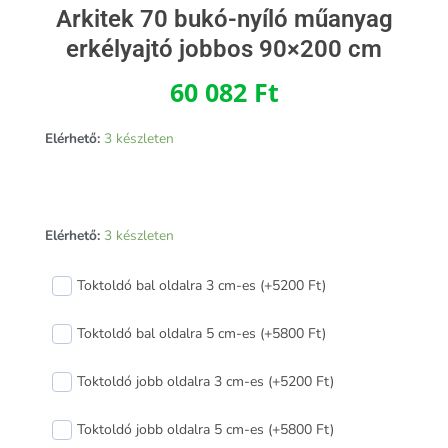
Arkitek 70 bukó-nyíló műanyag
erkélyajtó jobbos 90×200 cm
60 082
Ft
Elérhető:
3 készleten
Arkitek
Elérhető:
3 készleten
70
bukó-
Toktoldó bal oldalra 3 cm-es (+5200 Ft)
nyíló
műanyag
Toktoldó bal oldalra 5 cm-es (+5800 Ft)
erkélyajtó
jobbos
Toktoldó jobb oldalra 3 cm-es (+5200 Ft)
90x200
cm
Toktoldó jobb oldalra 5 cm-es (+5800 Ft)
mennyiség