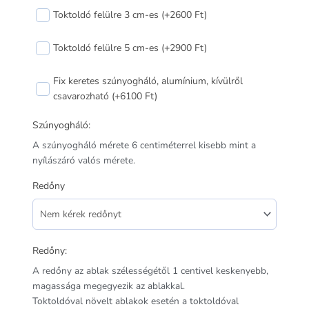
Toktoldó felülre 3 cm-es (+2600 Ft)
Toktoldó felülre 5 cm-es (+2900 Ft)
Fix keretes szúnyogháló, alumínium, kívülről
csavarozható (+6100 Ft)
Szúnyogháló:
A szúnyogháló mérete 6 centiméterrel kisebb mint a
nyílászáró valós mérete.
Redőny
Redőny:
A redőny az ablak szélességétől 1 centivel keskenyebb,
magassága megegyezik az ablakkal.
Toktoldóval növelt ablakok esetén a toktoldóval