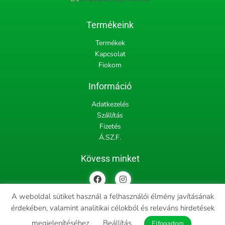
Termékeink
Termékek
Kapcsolat
Fiokom
Információ
Adatkezelés
Szállítás
Fizetés
Á.SZ.F.
Kövess minket
F
I
a
n
c
s
A weboldal sütiket használ a felhasználói élmény javításának
e
t
b
a
érdekében, valamint analitikai célokból és releváns hirdetések
Copyright © 2022 tiblak.hu, All rights reserved | Designed and
o
g
o
r
megjelenítéséhez.
Beállítás
Elfogadom
Powered by
ProfitProject