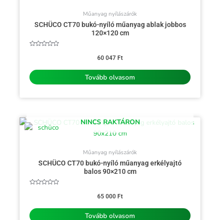
Műanyag nyílászárók
SCHÜCO CT70 bukó-nyíló műanyag ablak jobbos
120×120 cm
Értékelés:
0
60 047
Ft
/
5
Tovább olvasom
NINCS RAKTÁRON
Műanyag nyílászárók
SCHÜCO CT70 bukó-nyíló műanyag erkélyajtó
balos 90×210 cm
Értékelés:
0
65 000
Ft
/
5
Tovább olvasom