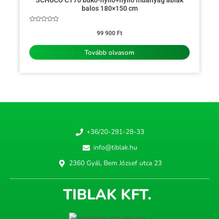
SCHÜCO CT70 bukó-nyíló+nyíló műanyag ablak
balos 180×150 cm
Értékelés:
0
99 900
Ft
/
5
Tovább olvasom
+36/20-291-28-33
info@tiblak.hu
2360 Gyál, Bem József utca 23
TIBLAK KFT.