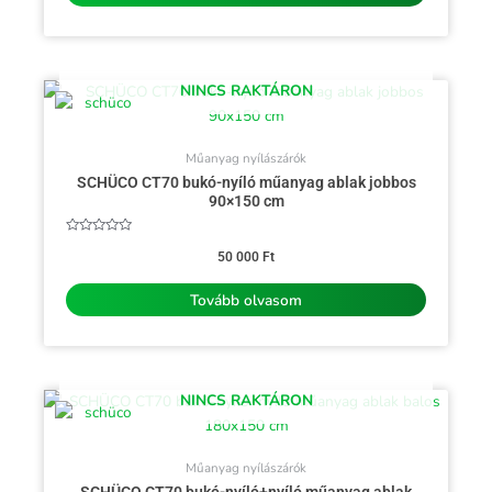
NINCS RAKTÁRON
Műanyag nyílászárók
SCHÜCO CT70 bukó-nyíló műanyag ablak jobbos
90×150 cm
Értékelés:
0
50 000
Ft
/
5
Tovább olvasom
NINCS RAKTÁRON
Műanyag nyílászárók