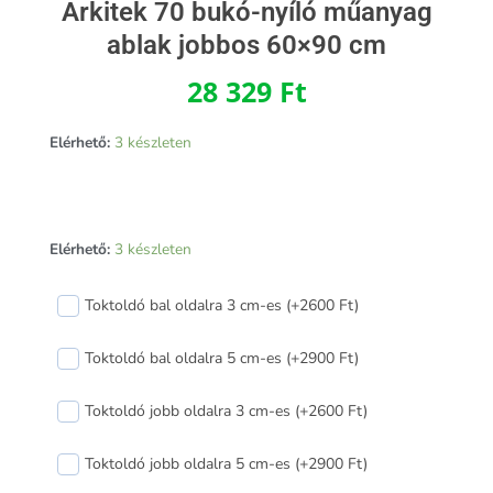
Arkitek 70 bukó-nyíló műanyag
ablak jobbos 60×90 cm
28 329
Ft
Elérhető:
3 készleten
Arkitek
Elérhető:
3 készleten
70
bukó-
Toktoldó bal oldalra 3 cm-es (+2600 Ft)
nyíló
műanyag
Toktoldó bal oldalra 5 cm-es (+2900 Ft)
ablak
jobbos
Toktoldó jobb oldalra 3 cm-es (+2600 Ft)
60x90
cm
Toktoldó jobb oldalra 5 cm-es (+2900 Ft)
mennyiség