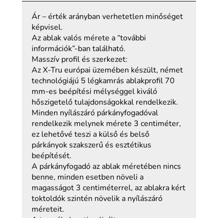
Ár – érték arányban verhetetlen minőséget
képvisel.
Az ablak valós mérete a “további
információk”-ban található.
Masszív profil és szerkezet:
Az X-Tru európai üzemében készült, német
technológiájú 5 légkamrás ablakprofil 70
mm-es beépítési mélységgel kiváló
hőszigetelő tulajdonságokkal rendelkezik.
Minden nyílászáró párkányfogadóval
rendelkezik melynek mérete 3 centiméter,
ez lehetővé teszi a külső és belső
párkányok szakszerű és esztétikus
beépítését.
A párkányfogadó az ablak méretében nincs
benne, minden esetben növeli a
magasságot 3 centiméterrel, az ablakra kért
toktoldók szintén növelik a nyílászáró
méreteit.