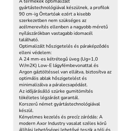
A termékek optimalizált
gyártástechnológiával készülnek, a profilok
90 cm-ig Öntartóak ezért a kisebb
szerkezetben nem szükséges az
acélmerevítés ellenben a nagyobb méretű
nyílászárókban vastagabb idomacél
található.
Optimalizált hőszigetelés és páraképződés
elleni védelem:
A 24 mm-es kétrétegű üveg (Ug=1,0
W/m2K) Low-E lágyfémbevonattal és
Argon gáztöltéssel van ellátva, biztosítva az
optimális ablak hőszigetelést és
minimalizálva a páralecsapódást.
Az időjárásálló szürke gumitömítés
tökéletes légzárást garantál.
Korszerű német gyártástechnológiával
készül.
Kényelmes kezelés és precíz záródás: A
modern Axor Industry vasalat széles körű
állítási lehetőségei lehetővé teszik a téli és