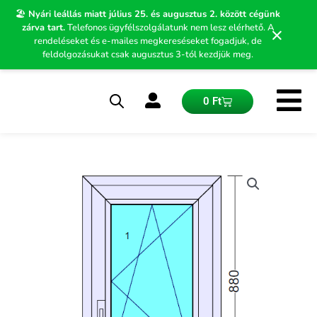
Skip
🏖️
Nyári leállás miatt július 25. és augusztus 2. között cégünk
to
zárva tart.
Telefonos ügyfélszolgálatunk nem lesz elérhető. A
×
content
rendeléseket és e-mailes megkereséseket fogadjuk, de
feldolgozásukat csak augusztus 3-tól kezdjük meg.
Kosár
0
Ft