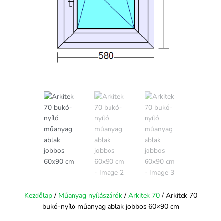
Kezdőlap
/
Műanyag nyílászárók
/
Arkitek 70
/ Arkitek 70
bukó-nyíló műanyag ablak jobbos 60×90 cm