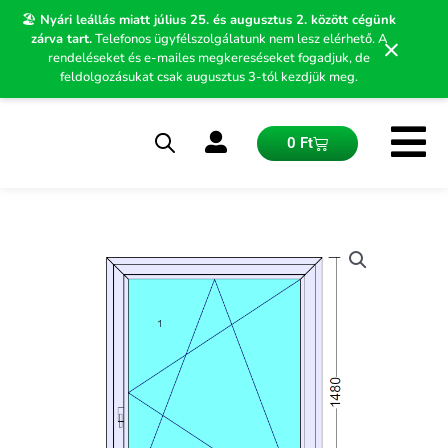
Skip
🏖️
Nyári leállás miatt július 25. és augusztus 2. között cégünk
to
zárva tart.
Telefonos ügyfélszolgálatunk nem lesz elérhető. A
×
content
rendeléseket és e-mailes megkereséseket fogadjuk, de
feldolgozásukat csak augusztus 3-tól kezdjük meg.
Kosár
0
Ft