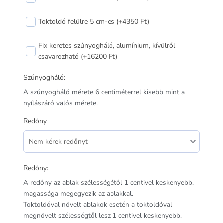
Toktoldó felülre 5 cm-es (+4350 Ft)
Fix keretes szúnyogháló, alumínium, kívülről
csavarozható (+16200 Ft)
Szúnyogháló:
A szúnyogháló mérete 6 centiméterrel kisebb mint a
nyílászáró valós mérete.
Redőny
Redőny:
A redőny az ablak szélességétől 1 centivel keskenyebb,
magassága megegyezik az ablakkal.
Toktoldóval növelt ablakok esetén a toktoldóval
megnövelt szélességtől lesz 1 centivel keskenyebb.