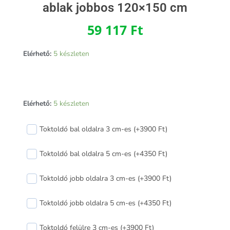
ablak jobbos 120×150 cm
59 117
Ft
Elérhető:
5 készleten
Arkitek
Elérhető:
5 készleten
70
bukó-
Toktoldó bal oldalra 3 cm-es (+3900 Ft)
nyíló
műanyag
Toktoldó bal oldalra 5 cm-es (+4350 Ft)
ablak
jobbos
Toktoldó jobb oldalra 3 cm-es (+3900 Ft)
120x150
cm
Toktoldó jobb oldalra 5 cm-es (+4350 Ft)
mennyiség
Toktoldó felülre 3 cm-es (+3900 Ft)