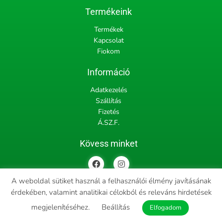
Termékeink
Termékek
Kapcsolat
Fiokom
Információ
Adatkezelés
Szállítás
Fizetés
Á.SZ.F.
Kövess minket
F
I
a
n
c
s
A weboldal sütiket használ a felhasználói élmény javításának
e
t
b
a
érdekében, valamint analitikai célokból és releváns hirdetések
Copyright © 2022 tiblak.hu, All rights reserved | Designed and
o
g
o
r
megjelenítéséhez.
Beállítás
Elfogadom
Powered by
ProfitProject
k
a