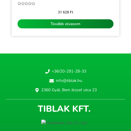
Értékelés:
0
31 628
Ft
/
5
Tovább olvasom
+36/20-291-28-33
info@tiblak.hu
2360 Gyál, Bem József utca 23
TIBLAK KFT.