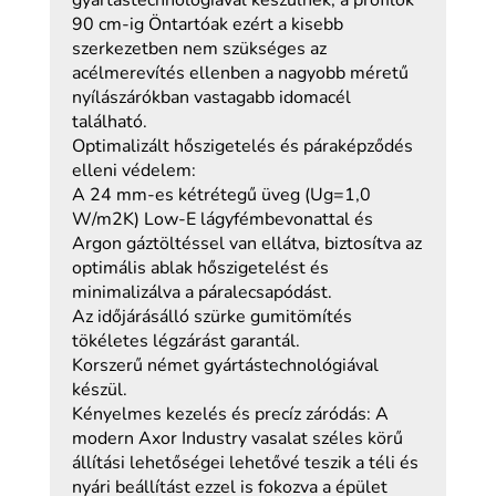
gyártástechnológiával készülnek, a profilok
90 cm-ig Öntartóak ezért a kisebb
szerkezetben nem szükséges az
acélmerevítés ellenben a nagyobb méretű
nyílászárókban vastagabb idomacél
található.
Optimalizált hőszigetelés és páraképződés
elleni védelem:
A 24 mm-es kétrétegű üveg (Ug=1,0
W/m2K) Low-E lágyfémbevonattal és
Argon gáztöltéssel van ellátva, biztosítva az
optimális ablak hőszigetelést és
minimalizálva a páralecsapódást.
Az időjárásálló szürke gumitömítés
tökéletes légzárást garantál.
Korszerű német gyártástechnológiával
készül.
Kényelmes kezelés és precíz záródás: A
modern Axor Industry vasalat széles körű
állítási lehetőségei lehetővé teszik a téli és
nyári beállítást ezzel is fokozva a épület