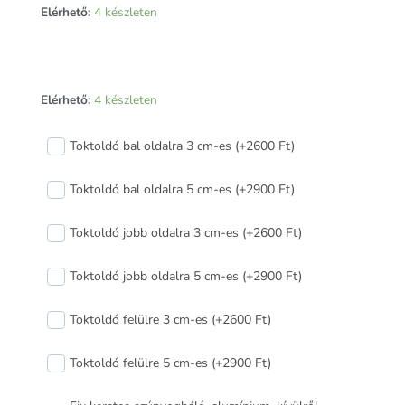
Elérhető:
4 készleten
Arkitek
Elérhető:
4 készleten
70
bukó-
Toktoldó bal oldalra 3 cm-es (+2600 Ft)
nyíló
műanyag
Toktoldó bal oldalra 5 cm-es (+2900 Ft)
ablak
balos
Toktoldó jobb oldalra 3 cm-es (+2600 Ft)
80x80
cm
Toktoldó jobb oldalra 5 cm-es (+2900 Ft)
mennyiség
Toktoldó felülre 3 cm-es (+2600 Ft)
Toktoldó felülre 5 cm-es (+2900 Ft)