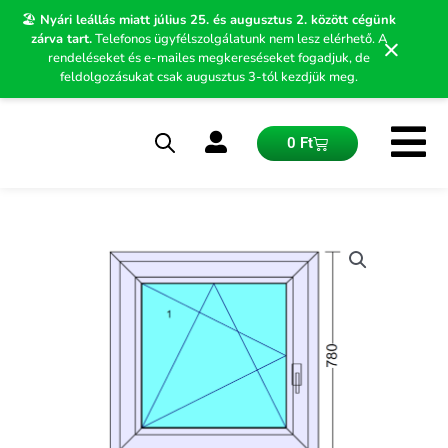
Skip
🏖️
Nyári leállás miatt július 25. és augusztus 2. között cégünk
to
zárva tart.
Telefonos ügyfélszolgálatunk nem lesz elérhető. A
×
content
rendeléseket és e-mailes megkereséseket fogadjuk, de
feldolgozásukat csak augusztus 3-tól kezdjük meg.
Kosár
0
Ft