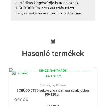
esztétikus kiegészítője is az ablaknak.
1.500.000 Forintos vásárlás fölött
nagykereskedői árat tudunk biztosítani.
Hasonló termékek
NINCS RAKTÁRON
Műanyag nyílászárók
SCHÜCO CT70 bukó-nyíló műanyag ablak jobbos
90×120 cm
Értékelés: