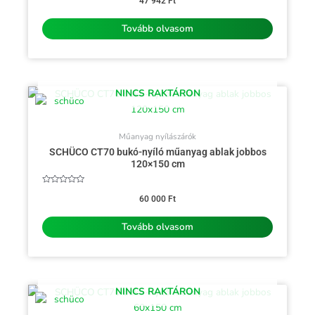
0
47 942
Ft
/
5
Tovább olvasom
NINCS RAKTÁRON
Műanyag nyílászárók
SCHÜCO CT70 bukó-nyíló műanyag ablak jobbos
120×150 cm
Értékelés:
0
60 000
Ft
/
5
Tovább olvasom
NINCS RAKTÁRON