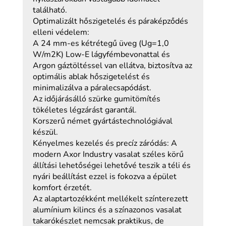
található.
Optimalizált hőszigetelés és páraképződés
elleni védelem:
A 24 mm-es kétrétegű üveg (Ug=1,0
W/m2K) Low-E lágyfémbevonattal és
Argon gáztöltéssel van ellátva, biztosítva az
optimális ablak hőszigetelést és
minimalizálva a páralecsapódást.
Az időjárásálló szürke gumitömítés
tökéletes légzárást garantál.
Korszerű német gyártástechnológiával
készül.
Kényelmes kezelés és precíz záródás: A
modern Axor Industry vasalat széles körű
állítási lehetőségei lehetővé teszik a téli és
nyári beállítást ezzel is fokozva a épület
komfort érzetét.
Az alaptartozékként mellékelt színterezett
alumínium kilincs és a színazonos vasalat
takarókészlet nemcsak praktikus, de