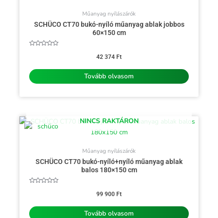
Műanyag nyílászárók
SCHÜCO CT70 bukó-nyíló műanyag ablak jobbos
60×150 cm
Értékelés:
0
42 374
Ft
/
5
Tovább olvasom
NINCS RAKTÁRON
Műanyag nyílászárók
SCHÜCO CT70 bukó-nyíló+nyíló műanyag ablak
balos 180×150 cm
Értékelés:
0
99 900
Ft
/
5
Tovább olvasom