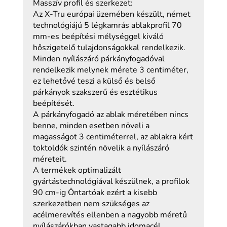
Masszív profil és szerkezet:
Az X-Tru európai üzemében készült, német
technológiájú 5 légkamrás ablakprofil 70
mm-es beépítési mélységgel kiváló
hőszigetelő tulajdonságokkal rendelkezik.
Minden nyílászáró párkányfogadóval
rendelkezik melynek mérete 3 centiméter,
ez lehetővé teszi a külső és belső
párkányok szakszerű és esztétikus
beépítését.
A párkányfogadó az ablak méretében nincs
benne, minden esetben növeli a
magasságot 3 centiméterrel, az ablakra kért
toktoldók szintén növelik a nyílászáró
méreteit.
A termékek optimalizált
gyártástechnológiával készülnek, a profilok
90 cm-ig Öntartóak ezért a kisebb
szerkezetben nem szükséges az
acélmerevítés ellenben a nagyobb méretű
nyílászárókban vastagabb idomacél