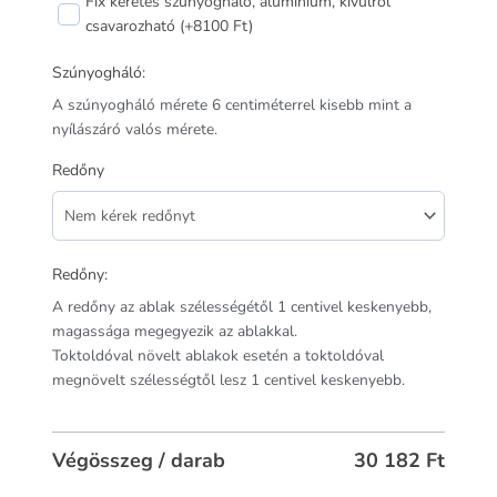
Fix keretes szúnyogháló, alumínium, kívülről
csavarozható (+8100 Ft)
Szúnyogháló:
A szúnyogháló mérete 6 centiméterrel kisebb mint a
nyílászáró valós mérete.
Redőny
Redőny:
A redőny az ablak szélességétől 1 centivel keskenyebb,
magassága megegyezik az ablakkal.
Toktoldóval növelt ablakok esetén a toktoldóval
megnövelt szélességtől lesz 1 centivel keskenyebb.
Végösszeg / darab
30 182
Ft