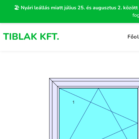
Skip
🏖️
Nyári leállás miatt július 25. és augusztus 2. között
to
fo
content
TIBLAK KFT.
Főol