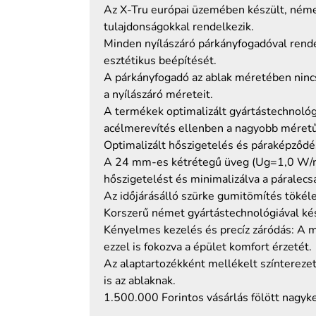
Az X-Tru európai üzemében készült, néme
tulajdonságokkal rendelkezik.
Minden nyílászáró párkányfogadóval rende
esztétikus beépítését.
A párkányfogadó az ablak méretében nincs
a nyílászáró méreteit.
A termékek optimalizált gyártástechnológ
acélmerevítés ellenben a nagyobb méretű 
Optimalizált hőszigetelés és páraképződé
A 24 mm-es kétrétegű üveg (Ug=1,0 W/m2K
hőszigetelést és minimalizálva a páralecs
Az időjárásálló szürke gumitömítés tökéle
Korszerű német gyártástechnológiával kés
Kényelmes kezelés és precíz záródás: A mod
ezzel is fokozva a épület komfort érzetét.
Az alaptartozékként mellékelt színterezet
is az ablaknak.
1.500.000 Forintos vásárlás fölött nagyke