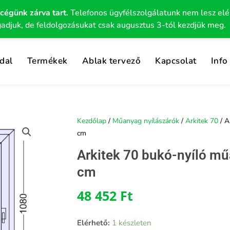
 cégünk zárva tart.
Telefonos ügyfélszolgálatunk nem lesz el
gadjuk, de feldolgozásukat csak augusztus 3-tól kezdjük meg.
dal
Termékek
Ablak tervező
Kapcsolat
Info
Kezdőlap
/
Műanyag nyílászárók
/
Arkitek 70
/ A
cm
Arkitek 70 bukó-nyíló m
cm
48 452
Ft
Elérhető:
1 készleten