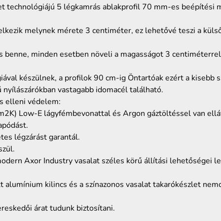
t technológiájú 5 légkamrás ablakprofil 70 mm-es beépítési m
lkezik melynek mérete 3 centiméter, ez lehetővé teszi a küls
 benne, minden esetben növeli a magasságot 3 centiméterrel, 
iával készülnek, a profilok 90 cm-ig Öntartóak ezért a kisebb
nyílászárókban vastagabb idomacél található.
s elleni védelem:
) Low-E lágyfémbevonattal és Argon gáztöltéssel van ellátva
apódást.
tes légzárást garantál.
zül.
ern Axor Industry vasalat széles körű állítási lehetőségei lehe
t alumínium kilincs és a színazonos vasalat takarókészlet nemc
reskedői árat tudunk biztosítani.