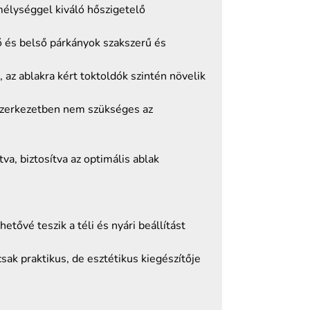
élységgel kiváló hőszigetelő
ő és belső párkányok szakszerű és
az ablakra kért toktoldók szintén növelik
 szerkezetben nem szükséges az
, biztosítva az optimális ablak
tővé teszik a téli és nyári beállítást
sak praktikus, de esztétikus kiegészítője