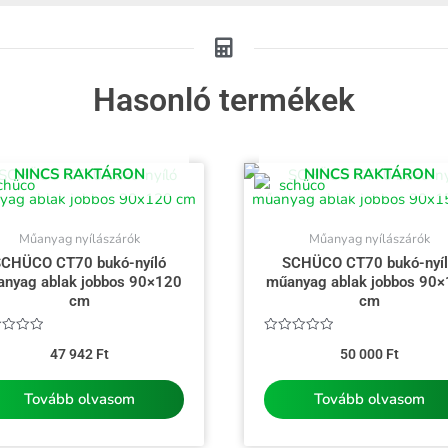
Hasonló termékek
NINCS RAKTÁRON
NINCS RAKTÁRON
Műanyag nyílászárók
Műanyag nyílászárók
CHÜCO CT70 bukó-nyíló
SCHÜCO CT70 bukó-nyí
nyag ablak jobbos 90×120
műanyag ablak jobbos 90
cm
cm
kelés:
Értékelés:
47 942
Ft
50 000
Ft
0
/
5
Tovább olvasom
Tovább olvasom