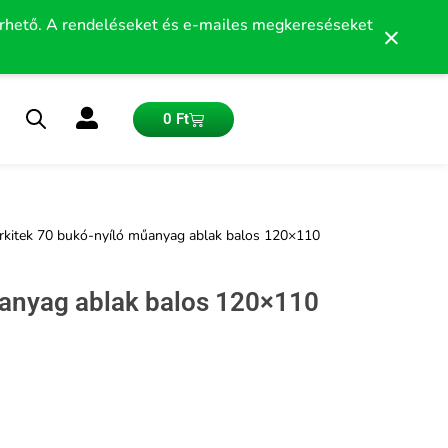
érhető. A rendeléseket és e-mailes megkereséseket
×
Kosár
0
Ft
rkitek 70 bukó-nyíló műanyag ablak balos 120×110
űanyag ablak balos 120×110