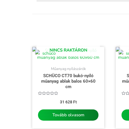
NINCS RAKTÁRON
Műanyag nyílászárók
SCHÜCO CT70 bukó-nyíló
S
műanyag ablak balos 60×60
műa
cm
Értékelés:
Érté
31 628
Ft
0
0
/
/
5
5
Tovább olvasom