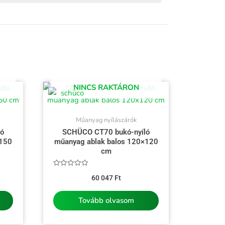
NINCS RAKTÁRON
Műanyag nyílászárók
ló
SCHÜCO CT70 bukó-nyíló
×150
műanyag ablak balos 120×120
cm
Értékelés:
60 047
Ft
0
/
5
Tovább olvasom