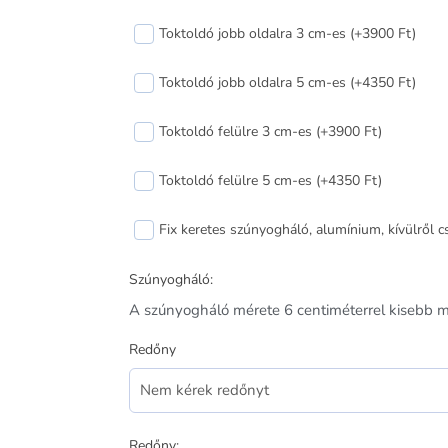
ablak
balos
Toktoldó jobb oldalra 3 cm-es (+3900 Ft)
120x110
cm
Toktoldó jobb oldalra 5 cm-es (+4350 Ft)
mennyiség
Toktoldó felülre 3 cm-es (+3900 Ft)
Toktoldó felülre 5 cm-es (+4350 Ft)
Fix keretes szúnyogháló, alumínium, kívülről 
Szúnyogháló:
A szúnyogháló mérete 6 centiméterrel kisebb mi
Redőny
Redőny: