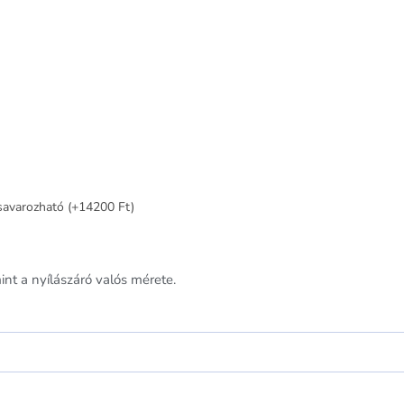
csavarozható (+14200 Ft)
nt a nyílászáró valós mérete.