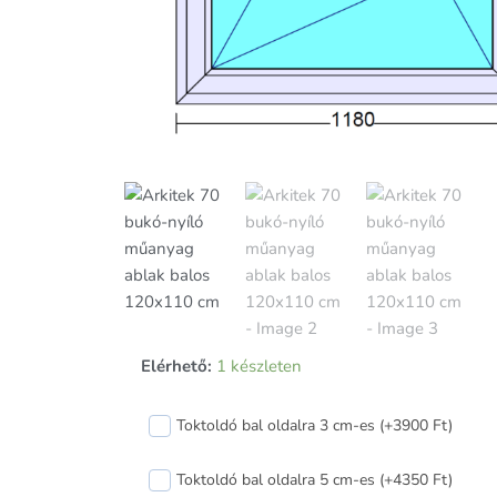
Arkitek
Elérhető:
1 készleten
70
bukó-
Toktoldó bal oldalra 3 cm-es (+3900 Ft)
nyíló
műanyag
Toktoldó bal oldalra 5 cm-es (+4350 Ft)