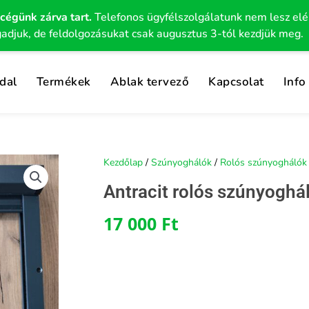
 cégünk zárva tart.
Telefonos ügyfélszolgálatunk nem lesz el
gadjuk, de feldolgozásukat csak augusztus 3-tól kezdjük meg.
dal
Termékek
Ablak tervező
Kapcsolat
Info
Kezdőlap
/
Szúnyoghálók
/
Rolós szúnyoghálók
Antracit rolós szúnyoghá
17 000
Ft