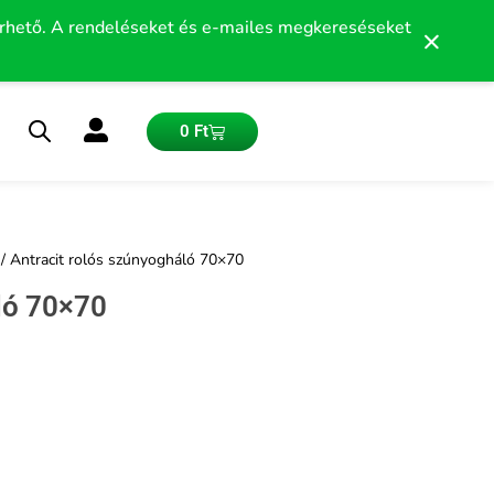
érhető. A rendeléseket és e-mailes megkereséseket
×
Kosár
0
Ft
/ Antracit rolós szúnyogháló 70×70
ló 70×70