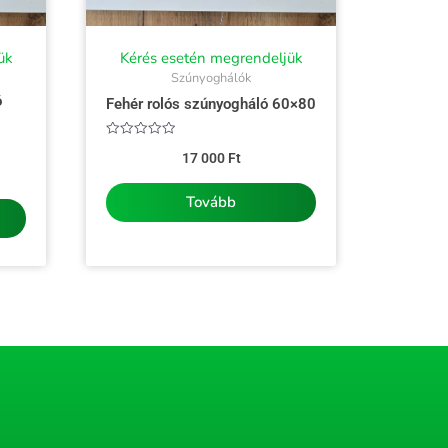
ük
Kérés esetén megrendeljük
Szúnyoghálók
ó
Fehér rolós szúnyogháló 60×80
Értékelés:
17 000
Ft
0
/
5
Tovább