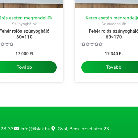
érés esetén megrendeljük
Kérés esetén megrendelj
Szúnyoghálók
Szúnyoghálók
Fehér rolós szúnyogháló
Fehér rolós szúnyoghál
60×110
60×170
kelés:
Értékelés:
17 000
Ft
17 340
Ft
0
/
5
Tovább
Tovább
-28-33
info@tiblak.hu
Gyál, Bem József utca 23