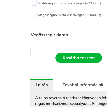
Szélességből 5 cm visszavágás (+2000 Ft)
rolós
szúnyogháló
Magasságból 5 cm visszavágás (+2000 Ft)
70x70
mennyiség
Végösszeg / darab
Kosárba teszem
Leírás
További információk
A rolós rovarháló rendszer könnyedén felsz
rugós mechanizmus szabályozza. Felengede