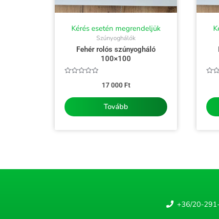
Kérés esetén megrendeljük
K
Szúnyoghálók
Fehér rolós szúnyogháló
100×100
Értékelés:
Érté
17 000
Ft
0
0
/
/
5
5
Tovább
+36/20-291