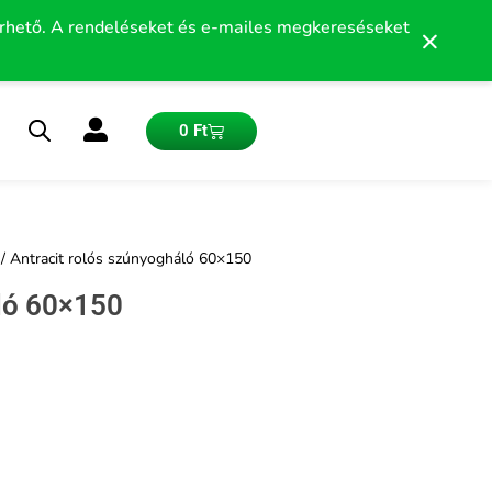
érhető. A rendeléseket és e-mailes megkereséseket
×
Kosár
0
Ft
/ Antracit rolós szúnyogháló 60×150
áló 60×150