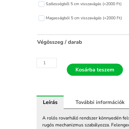
Szélességből 5 cm visszavágás (+2000 Ft)
rolós
szúnyogháló
Magasságból 5 cm visszavágás (+2000 Ft)
60x150
mennyiség
Végösszeg / darab
Kosárba teszem
Leírás
További információk
A rolós rovarháló rendszer könnyedén felsz
rugós mechanizmus szabályozza. Felengede