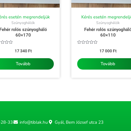
érés esetén megrendeljük
Kérés esetén megrendelj
Szúnyoghálók
Szúnyoghálók
Fehér rolós szúnyogháló
Fehér rolós szúnyoghál
60×170
60×110
kelés:
Értékelés:
17 340
Ft
17 000
Ft
0
/
5
Tovább
Tovább
-28-33
info@tiblak.hu
Gyál, Bem József utca 23