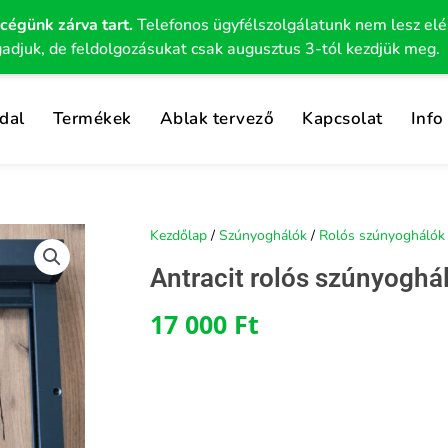
 cégünk zárva tart.
Telefonos ügyfélszolgálatunk nem lesz el
gadjuk, de feldolgozásukat csak augusztus 3-tól kezdjük meg.
dal
Termékek
Ablak tervező
Kapcsolat
Info
Kezdőlap
/
Szúnyoghálók
/
Rolós szúnyoghálók
Antracit rolós szúnyogh
17 000
Ft