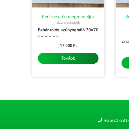
Kérés esetén megrendeljük
K
Szúnyoghálók
Fehér rolós szúnyogháló 70×70
Értékelés:
17 000
Ft
0
Érté
/
0
5
/
5
Tovább
+36/20-291