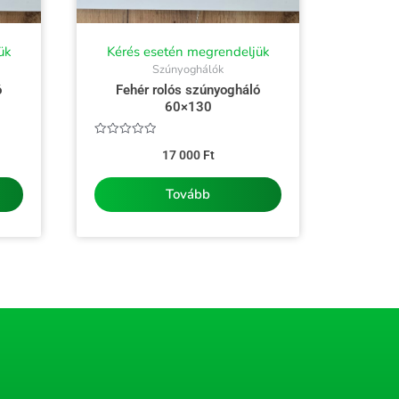
ük
Kérés esetén megrendeljük
Szúnyoghálók
ó
Fehér rolós szúnyogháló
60×130
Értékelés:
17 000
Ft
0
/
5
Tovább