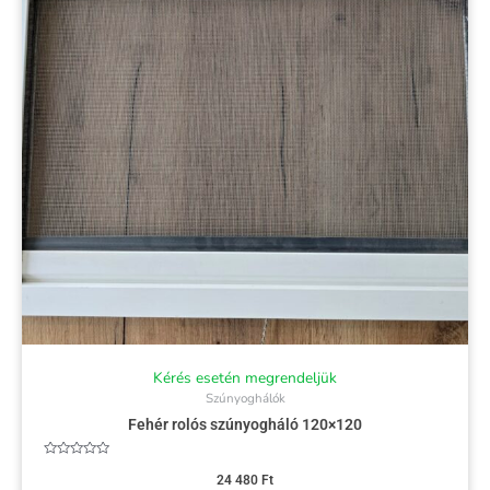
Kérés esetén megrendeljük
Szúnyoghálók
Fehér rolós szúnyogháló 120×120
Értékelés:
0
24 480
Ft