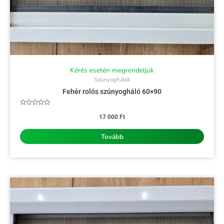
Kérés esetén megrendeljük
Szúnyoghálók
Fehér rolós szúnyogháló 60×90
Értékelés:
0
17 000
Ft
/
5
Tovább