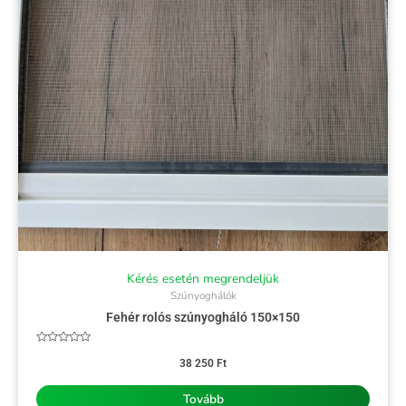
Kérés esetén megrendeljük
Szúnyoghálók
Fehér rolós szúnyogháló 150×150
Értékelés:
0
38 250
Ft
/
5
Tovább