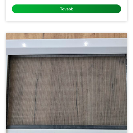
/
5
Tovább