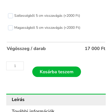
Antracit
Szélességből 5 cm visszavágás (+2000 Ft)
rolós
szúnyogháló
Magasságból 5 cm visszavágás (+2000 Ft)
150x60
mennyiség
Végösszeg / darab
17 000
Ft
Kosárba teszem
Leírás
További információk