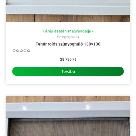
Kérés esetén megrendeljük
Szúnyoghálók
Fehér rolós szúnyogháló 130×130
Értékelés:
0
28 730
Ft
/
5
Tovább