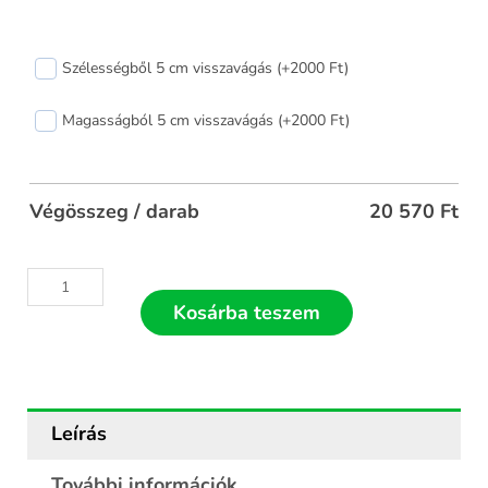
Antracit
Szélességből 5 cm visszavágás (+2000 Ft)
rolós
szúnyogháló
Magasságból 5 cm visszavágás (+2000 Ft)
110x110
mennyiség
Végösszeg / darab
20 570
Ft
Kosárba teszem
Leírás
További információk