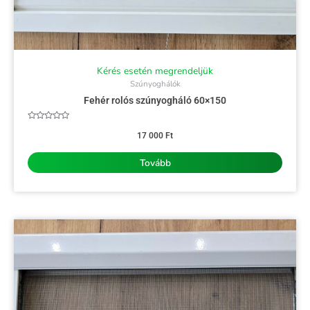
Kérés esetén megrendeljük
Szúnyoghálók
Fehér rolós szúnyogháló 60×150
Értékelés:
0
17 000
Ft
/
5
Tovább