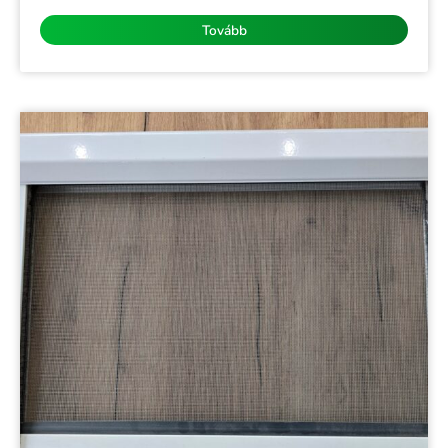
/
5
Tovább