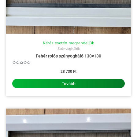
Kérés esetén megrendeljük
Szúnyoghálók
Fehér rolós szúnyogháló 130×130
Értékelés:
0
28 730
Ft
/
5
Tovább