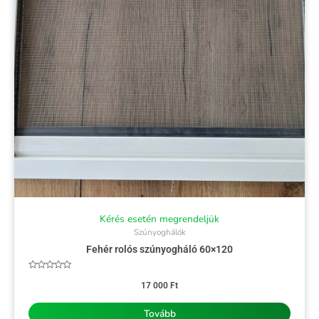
Kérés esetén megrendeljük
Szúnyoghálók
Fehér rolós szúnyogháló 60×120
Értékelés:
0
17 000
Ft
/
5
Tovább