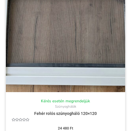
Kérés esetén megrendeljük
Szúnyoghálók
Fehér rolós szúnyogháló 120×120
Értékelés:
0
24 480
Ft