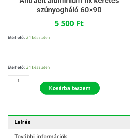
Antracit alumínium fix keretes
szúnyogháló 60×90
5 500
Ft
Elérhető:
24 készleten
Antracit
Elérhető:
24 készleten
alumínium
fix
keretes
Kosárba teszem
szúnyogháló
60x90
mennyiség
Leírás
További információk