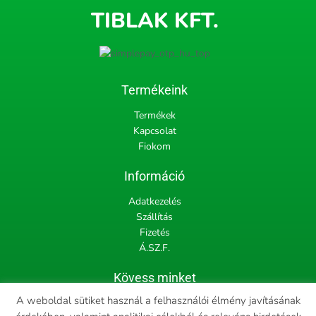
TIBLAK KFT.
Termékeink
Termékek
Kapcsolat
Fiokom
Információ
Adatkezelés
Szállítás
Fizetés
Á.SZ.F.
Kövess minket
F
I
A weboldal sütiket használ a felhasználói élmény javításának
a
n