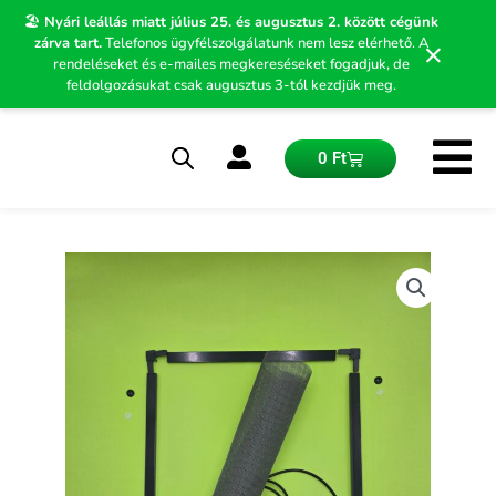
Skip
🏖️
Nyári leállás miatt július 25. és augusztus 2. között cégünk
to
zárva tart.
Telefonos ügyfélszolgálatunk nem lesz elérhető. A
×
content
rendeléseket és e-mailes megkereséseket fogadjuk, de
feldolgozásukat csak augusztus 3-tól kezdjük meg.
Kosár
0
Ft