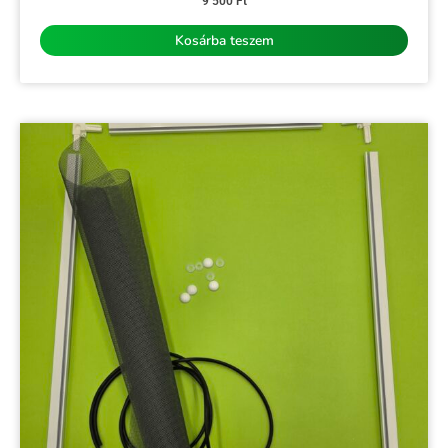
9 500
Ft
/
5
Kosárba teszem