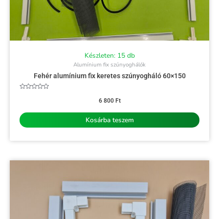
Készleten: 15 db
Alumínium fix szúnyoghálók
Fehér alumínium fix keretes szúnyogháló 60×150
Értékelés:
0
6 800
Ft
/
5
Kosárba teszem