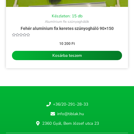
Készleten: 15 db
Alumínium fix szúnyoghálók
Fehér alumínium fix keretes szúnyogháló 90×150
Értékelés:
0
10 200
Ft
/
5
Kosárba teszem
+36/20-291-28-33
info@tiblak.hu
2360 Gyál, Bem József utca 23