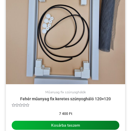
Műanyag fix szúnyoghálók
Fehér műanyag fix keretes szúnyogháló 120×120
Értékelés:
0
7 400
Ft
/
5
Kosárba teszem