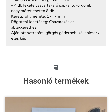
– világosszürke, üvegszálas háló
– 4 db fekete csavartakaró sapka (tükörgomb),
nagy méret esetén 8 db
Keretprofil mérete: 17×7 mm
Rögzítési lehetőség: Csavarozás az
ablakkerethez.
Ajánlott szerszám: görgős géderbehuzó, sniccer /
éles kés
Hasonló termékek