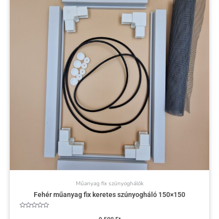
Műanyag fix szúnyoghálók
Fehér műanyag fix keretes szúnyogháló 150×150
Értékelés:
0