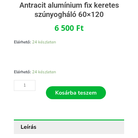
Antracit alumínium fix keretes
szúnyogháló 60×120
6 500
Ft
Elérhető:
24 készleten
Antracit
Elérhető:
24 készleten
alumínium
fix
keretes
Kosárba teszem
szúnyogháló
60x120
mennyiség
Leírás