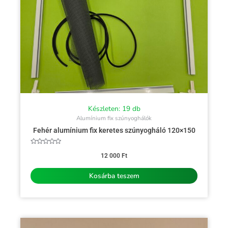
Készleten: 19 db
Alumínium fix szúnyoghálók
Fehér alumínium fix keretes szúnyogháló 120×150
Értékelés:
0
12 000
Ft
/
5
Kosárba teszem