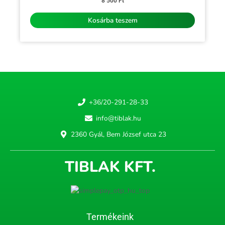
0
8 500
Ft
/
5
Kosárba teszem
+36/20-291-28-33
info@tiblak.hu
2360 Gyál, Bem József utca 23
TIBLAK KFT.
Termékeink