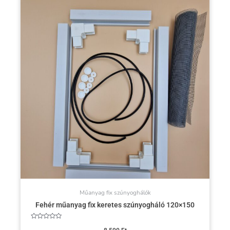
Műanyag fix szúnyoghálók
Fehér műanyag fix keretes szúnyogháló 120×150
Értékelés: