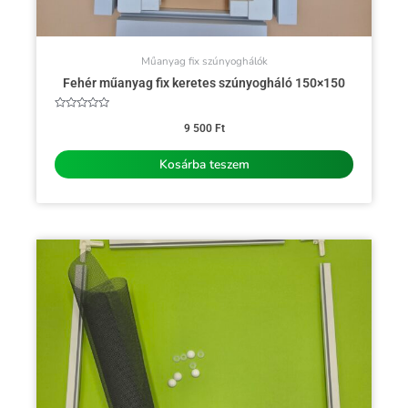
Műanyag fix szúnyoghálók
Fehér műanyag fix keretes szúnyogháló 150×150
Értékelés:
0
9 500
Ft
/
5
Kosárba teszem