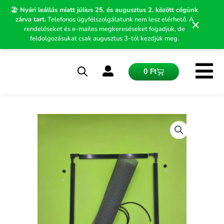
Skip
🏖️
Nyári leállás miatt július 25. és augusztus 2. között cégünk
to
zárva tart.
Telefonos ügyfélszolgálatunk nem lesz elérhető. A
×
content
rendeléseket és e-mailes megkereséseket fogadjuk, de
feldolgozásukat csak augusztus 3-tól kezdjük meg.
Kosár
0
Ft