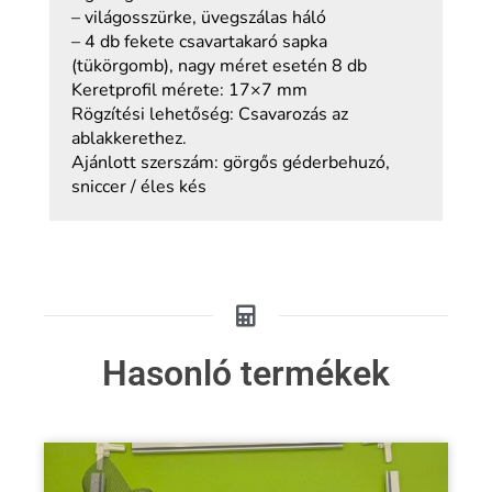
– világosszürke, üvegszálas háló
– 4 db fekete csavartakaró sapka
(tükörgomb), nagy méret esetén 8 db
Keretprofil mérete: 17×7 mm
Rögzítési lehetőség: Csavarozás az
ablakkerethez.
Ajánlott szerszám: görgős géderbehuzó,
sniccer / éles kés
Hasonló termékek