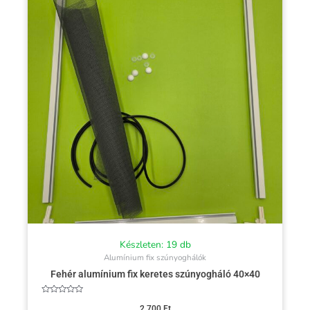
Készleten: 19 db
Alumínium fix szúnyoghálók
Fehér alumínium fix keretes szúnyogháló 40×40
Értékelés:
0
2 700
Ft