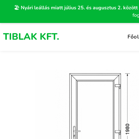
Skip
🏖️
Nyári leállás miatt július 25. és augusztus 2. között
to
fo
content
TIBLAK KFT.
Főol