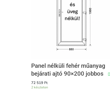
jobbos
fehér
színben,
stadúr
panellel
mennyiség
Panel nélküli fehér műanyag
bejárati ajtó 90×200 jobbos
72 519
Ft
2 készleten