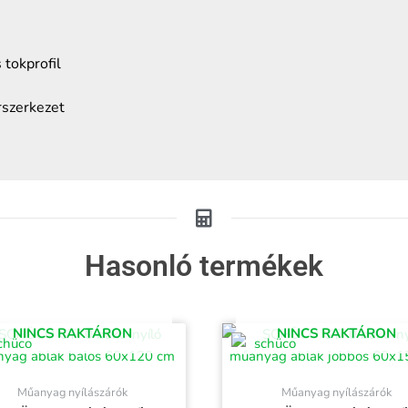
tokprofil
rszerkezet
Hasonló termékek
NINCS RAKTÁRON
NINCS RAKTÁRON
Műanyag nyílászárók
Műanyag nyílászárók