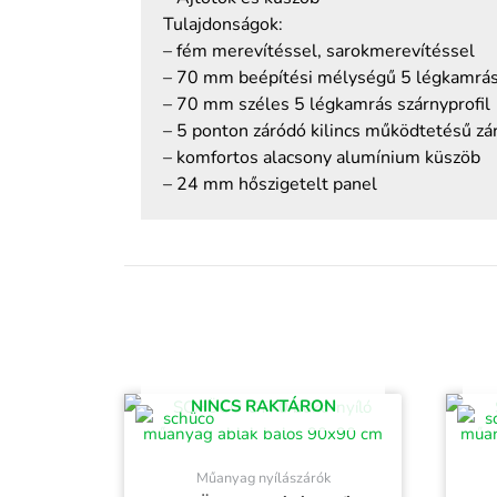
Tulajdonságok:
– fém merevítéssel, sarokmerevítéssel
– 70 mm beépítési mélységű 5 légkamrás 
– 70 mm széles 5 légkamrás szárnyprofil
– 5 ponton záródó kilincs működtetésű zá
– komfortos alacsony alumínium küszöb
– 24 mm hőszigetelt panel
NINCS RAKTÁRON
Műanyag nyílászárók