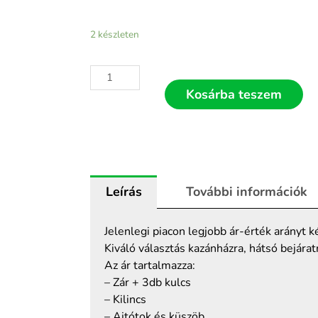
2 készleten
Kosárba teszem
Leírás
További információk
Jelenlegi piacon legjobb ár-érték arányt ké
Kiváló választás kazánházra, hátsó bejárat
Az ár tartalmazza:
– Zár + 3db kulcs
– Kilincs
– Ajtótok és küszöb