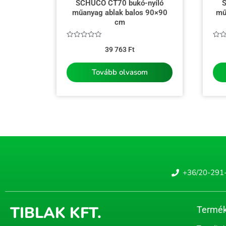
SCHÜCO CT70 bukó-nyíló
S
műanyag ablak balos 90×90
mű
cm
Értékelés:
Érté
39 763
Ft
0
0
/
/
5
5
Tovább olvasom
+36/20-291
TIBLAK KFT.
Termék