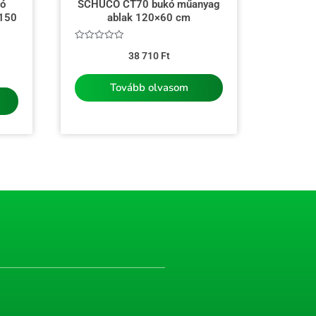
ló
SCHÜCO CT70 bukó műanyag
×150
ablak 120×60 cm
Értékelés:
38 710
Ft
0
/
5
Tovább olvasom