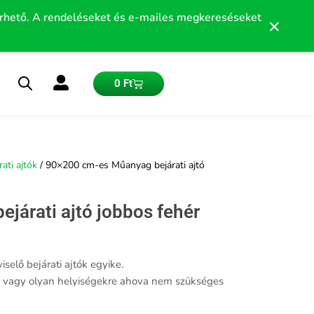
érhető. A rendeléseket és e-mailes megkereséseket
×
Kosár
0
Ft
ati ajtók
/ 90×200 cm-es Műanyag bejárati ajtó
árati ajtó jobbos fehér
iselő bejárati ajtók egyike.
ra, vagy olyan helyiségekre ahova nem szükséges