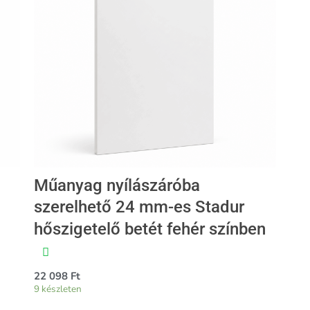
Műanyag nyílászáróba
szerelhető 24 mm-es Stadur
hőszigetelő betét fehér színben
22 098
Ft
9 készleten