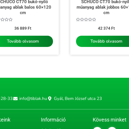
CHÜCO CT70 bukó-nyíló
SCHÜCO CT70 bukó-nyí
anyag ablak balos 60×120
műanyag ablak jobbos 60
cm
cm
kelés:
Értékelés:
36 889
Ft
42 374
Ft
0
/
5
Tovább olvasom
Tovább olvasom
-28-33
info@tiblak.hu
Gyál, Bem József utca 23
eink
Információ
Kövess minket