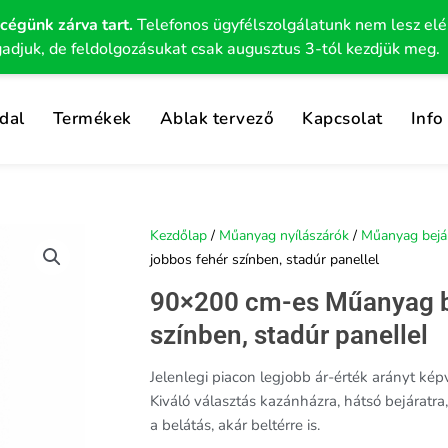
 cégünk zárva tart.
Telefonos ügyfélszolgálatunk nem lesz el
gadjuk, de feldolgozásukat csak augusztus 3-tól kezdjük meg.
dal
Termékek
Ablak tervező
Kapcsolat
Info
Kezdőlap
/
Műanyag nyílászárók
/
Műanyag bejár
jobbos fehér színben, stadúr panellel
90×200 cm-es Műanyag bej
színben, stadúr panellel
Jelenlegi piacon legjobb ár-érték arányt képv
Kiváló választás kazánházra, hátsó bejárat
a belátás, akár beltérre is.