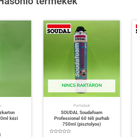
Hasonló termékek
NINCS RAKTÁRON
k
Purhabok
zkarton
SOUDAL Soudafoam
0ml kézi
Professional 60 téli purhab
750ml (pisztolyos)
t