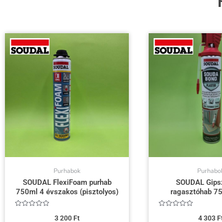
Purhabok
Purhabo
SOUDAL FlexiFoam purhab
SOUDAL Gips
750ml 4 évszakos (pisztolyos)
ragasztóhab 75
Értékelés:
Értékelés:
3 200
Ft
4 303
F
0
0