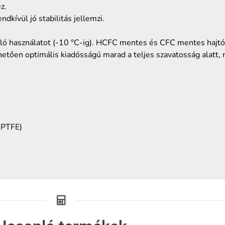
z.
dkívül jó stabilitás jellemzi.
való használatot (-10 °C-ig). HCFC mentes és CFC mentes hajtó
tően optimális kiadósságú marad a teljes szavatosság alatt, 
, PTFE)