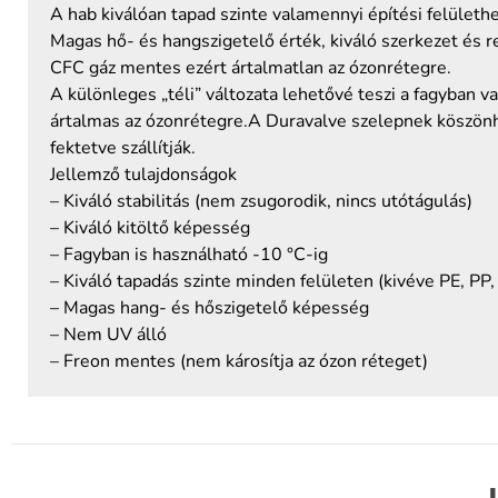
(pisztolyos)
A hab kiválóan tapad szinte valamennyi építési felülethe
+
Magas hő- és hangszigetelő érték, kiváló szerkezet és ren
3
CFC gáz mentes ezért ártalmatlan az ózonrétegre.
ajándék
A különleges „téli” változata lehetővé teszi a fagyban 
mennyiség
ártalmas az ózonrétegre.A Duravalve szelepnek köszönhe
fektetve szállítják.
Jellemző tulajdonságok
– Kiváló stabilitás (nem zsugorodik, nincs utótágulás)
– Kiváló kitöltő képesség
– Fagyban is használható -10 °C-ig
– Kiváló tapadás szinte minden felületen (kivéve PE, PP
– Magas hang- és hőszigetelő képesség
– Nem UV álló
– Freon mentes (nem károsítja az ózon réteget)