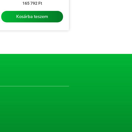
Értékelés:
165 792
Ft
0
/
5
Kosárba teszem