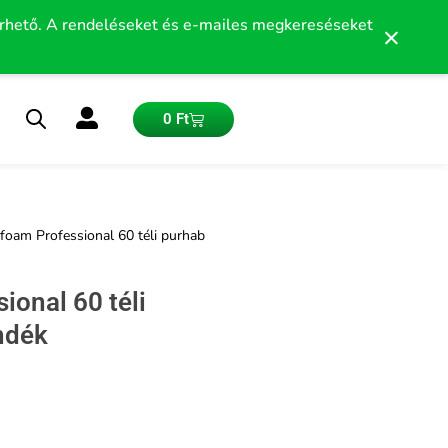
érhető. A rendeléseket és e-mailes megkereséseket
×
Kosár
0
Ft
am Professional 60 téli purhab
onal 60 téli
ndék