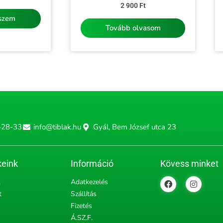
Értékelés:
2 900
Ft
0
/
eszem
5
Tovább olvasom
-28-33
info@tiblak.hu
Gyál, Bem József utca 23
eink
Információ
Kövess minket
F
I
k
Adatkezelés
a
n
t
Szállítás
c
s
e
t
Fizetés
b
a
Á.SZ.F.
o
g