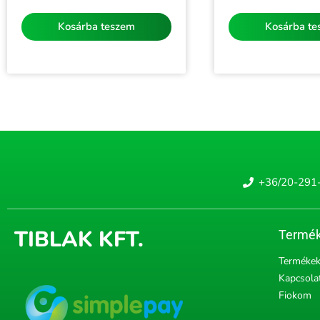
/
/
5
5
Kosárba teszem
Kosárba t
+36/20-291
TIBLAK KFT.
Termék
Terméke
Kapcsola
Fiokom