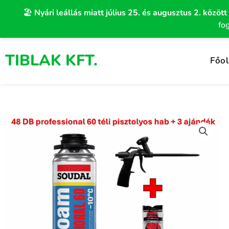
Skip
🏖️
Nyári leállás miatt július 25. és augusztus 2. között
to
fo
content
TIBLAK KFT.
Főol