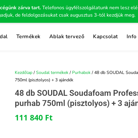
 cégünk zárva tart.
Telefonos ügyfélszolgálatunk nem lesz el
gadjuk, de feldolgozásukat csak augusztus 3-tól kezdjük meg.
dal
Termékek
Ablak tervező
Kapcsolat
Info
Kezdőlap
/
Soudal termékek
/
Purhabok
/ 48 db SOUDAL Soudafo
750ml (pisztolyos) + 3 ajándék
48 db SOUDAL Soudafoam Professi
purhab 750ml (pisztolyos) + 3 ajá
111 840
Ft