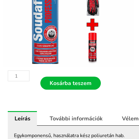
48
db
Kosárba teszem
SOUDAL
Soudafoam
Professional
60
Leírás
További információk
Vélem
téli
purhab
750ml
Egykomponensű, használatra kész poliuretán hab.