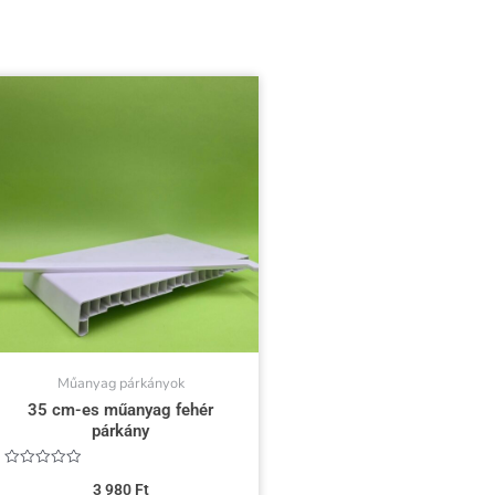
Műanyag párkányok
35 cm-es műanyag fehér
párkány
Értékelés:
3 980
Ft
0