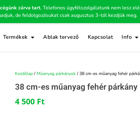
 cégünk zárva tart.
Telefonos ügyfélszolgálatunk nem lesz el
gadjuk, de feldolgozásukat csak augusztus 3-tól kezdjük meg.
Termékek
Ablak tervező
Kapcsolat
Info
Kezdőlap
/
Műanyag párkányok
/ 38 cm-es műanyag fehér párk
38 cm-es műanyag fehér párkány
4 500
Ft