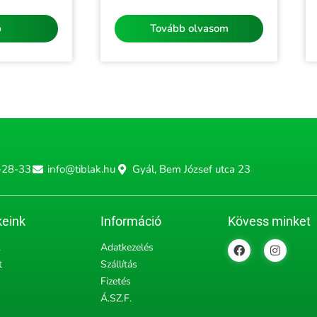
/
5
b
Tovább olvasom
-28-33
info@tiblak.hu
Gyál, Bem József utca 23
eink
Információ
Kövess minket
F
I
k
Adatkezelés
a
n
t
Szállítás
c
s
e
t
Fizetés
b
a
Á.SZ.F.
o
g
o
r