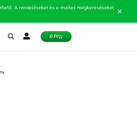
érhető. A rendeléseket és e-mailes megkereséseket
×
Kosár
0
Ft
ány