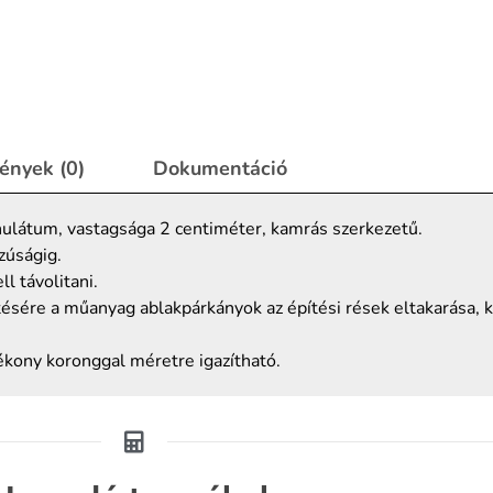
ények (0)
Dokumentáció
látum, vastagsága 2 centiméter, kamrás szerkezetű.
zúságig.
l távolitani.
sére a műanyag ablakpárkányok az építési rések eltakarása, k
ékony koronggal méretre igazítható.