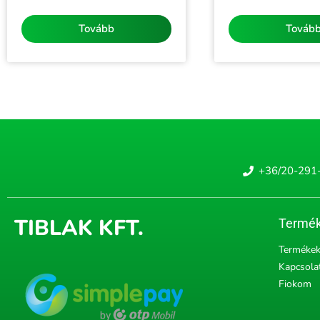
/
/
5
5
Tovább
Továb
+36/20-291
TIBLAK KFT.
Termék
Terméke
Kapcsola
Fiokom