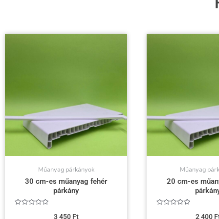
Műanyag párkányok
Műanyag pár
30 cm-es műanyag fehér
20 cm-es műany
párkány
párkán
Értékelés:
Értékelés:
3 450
Ft
2 400
F
0
0