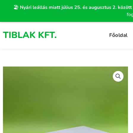
Skip
🏖️
Nyári leállás miatt július 25. és augusztus 2. között
to
fo
content
TIBLAK KFT.
Főoldal