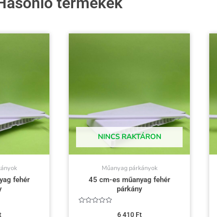
Hasonló termékek
NINCS RAKTÁRON
kányok
Műanyag párkányok
ag fehér
45 cm-es műanyag fehér
y
párkány
Értékelés:
t
6 410
Ft
0