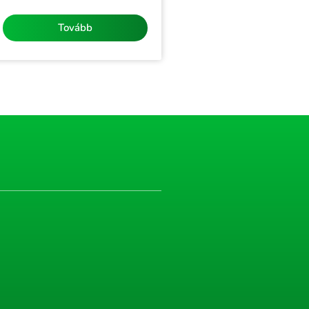
/
5
Tovább