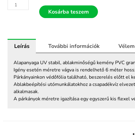
Kosárba teszem
Leírás
További információk
Vélem
Alapanyaga UV stabil, ablakminőségű kemény PVC granu
Igény esetén méretre vágva is rendelhető 6 méter hoss
Párkányainkon védőfólia található, beszerelés előtt el kel
Ablakbeépítési utómunkálatokhoz a csapadékvíz elvezeté
alkalmasak.
A párkányok méretre igazítása egy egyszerű kis flexel v