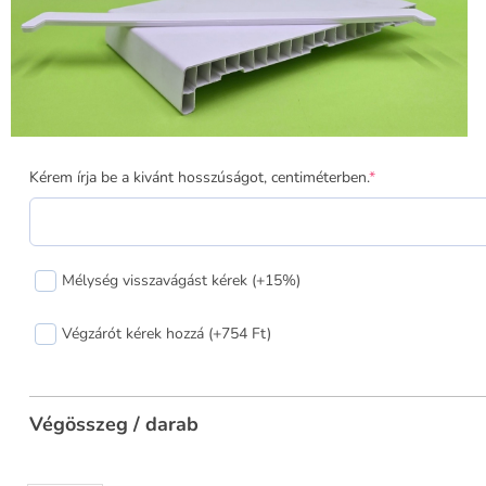
38
Kérem írja be a kivánt hosszúságot, centiméterben.
*
cm-
es
műanyag
fehér
Mélység visszavágást kérek (+15%)
párkány
mennyiség
Végzárót kérek hozzá (+754 Ft)
Végösszeg / darab