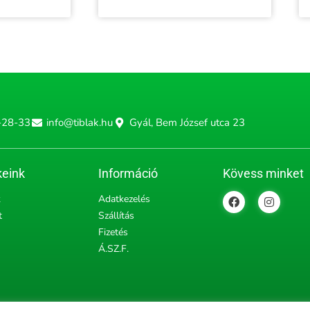
-28-33
info@tiblak.hu
Gyál, Bem József utca 23
eink
Információ
Kövess minket
F
I
k
Adatkezelés
a
n
t
Szállítás
c
s
e
t
Fizetés
b
a
Á.SZ.F.
o
g
o
r
k
a
m