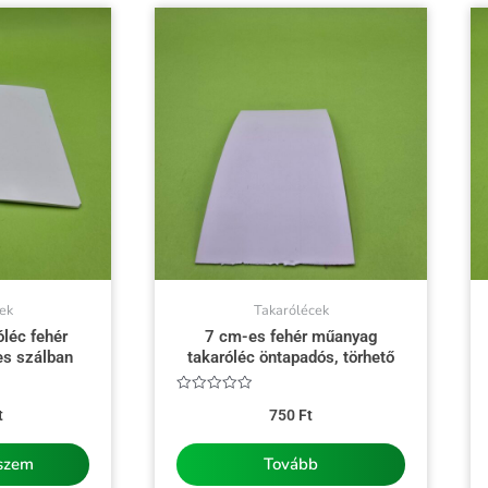
ek
Takarólécek
léc fehér
7 cm-es fehér műanyag
es szálban
takaróléc öntapadós, törhető
Értékelés:
t
750
Ft
0
/
5
eszem
Tovább