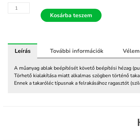
10
cm-
Kosárba teszem
es
takaróléc
fehér
törhető,
Leírás
További információk
Vélem
6
méteres
szálban
A műanyag ablak beépítését követő beépítési hézag (pu
mennyiség
Törhető kialakítása miatt alkalmas szögben történő takar
Ennek a takaróléc típusnak a felrakásához ragasztót (szil