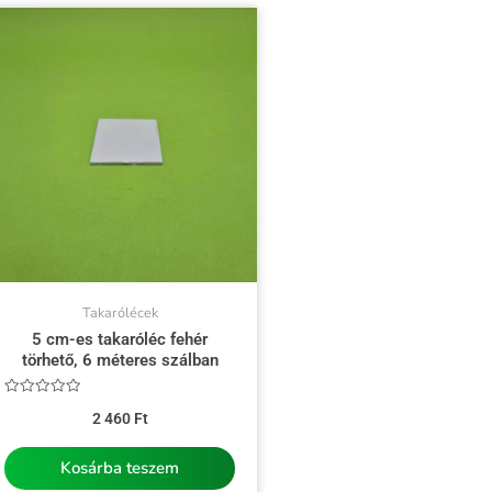
Takarólécek
5 cm-es takaróléc fehér
törhető, 6 méteres szálban
Értékelés:
2 460
Ft
0
/
5
Kosárba teszem