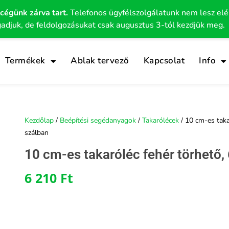
 cégünk zárva tart.
Telefonos ügyfélszolgálatunk nem lesz el
gadjuk, de feldolgozásukat csak augusztus 3-tól kezdjük meg.
Termékek
Ablak tervező
Kapcsolat
Info
Kezdőlap
/
Beépítési segédanyagok
/
Takarólécek
/ 10 cm-es taka
szálban
10 cm-es takaróléc fehér törhető,
6 210
Ft