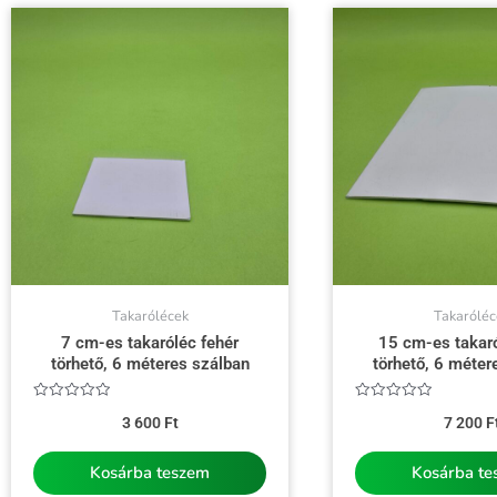
Takarólécek
Takaróléc
7 cm-es takaróléc fehér
15 cm-es takaró
törhető, 6 méteres szálban
törhető, 6 méter
Értékelés:
Értékelés:
3 600
Ft
7 200
F
0
0
/
/
5
5
Kosárba teszem
Kosárba t