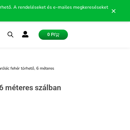
érhető. A rendeléseket és e-mailes megkereséseket
×
Kosár
0
Ft
róléc fehér törhető, 6 méteres
 6 méteres szálban