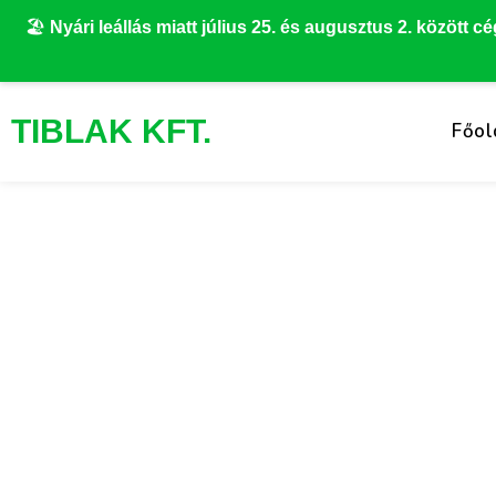
Skip
🏖️
Nyári leállás miatt július 25. és augusztus 2. között cé
to
content
TIBLAK KFT.
Főol