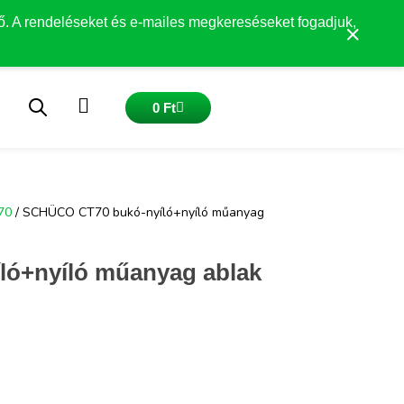
ő. A rendeléseket és e-mailes megkereséseket fogadjuk,
×
o
Kosár
0
Ft
70
/ SCHÜCO CT70 bukó-nyíló+nyíló műanyag
ó+nyíló műanyag ablak