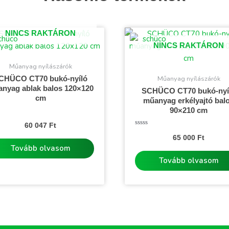
NINCS RAKTÁRON
NINCS RAKTÁRON
Műanyag nyílászárók
Műanyag nyílászárók
CHÜCO CT70 bukó-nyíló
nyag ablak balos 120×120
SCHÜCO CT70 bukó-nyí
cm
műanyag erkélyajtó bal
90×210 cm
kelés:
60 047
Ft
Értékelés:
65 000
Ft
0
/
Tovább olvasom
5
Tovább olvasom