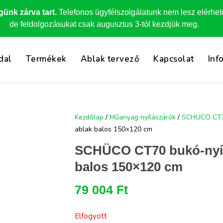
günk zárva tart.
Telefonos ügyfélszolgálatunk nem lesz elérhet
de feldolgozásukat csak augusztus 3-tól kezdjük meg.
dal
Termékek
Ablak tervező
Kapcsolat
Inf
Kezdőlap
/
Műanyag nyílászárók
/
SCHÜCO CT
ablak balos 150×120 cm
SCHÜCO CT70 bukó-nyíl
balos 150×120 cm
79 004
Ft
Elfogyott