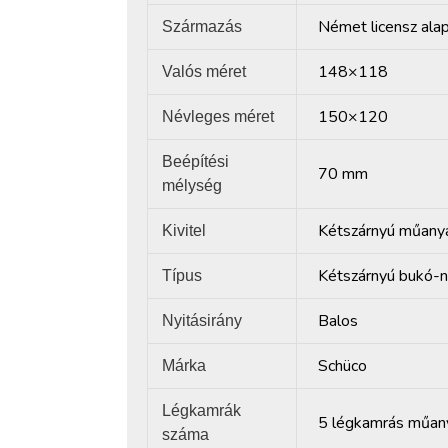
Német licensz ala
Származás
148×118
Valós méret
150×120
Névleges méret
Beépítési
70 mm
mélység
Kétszárnyú műany
Kivitel
Kétszárnyú bukó-n
Típus
Balos
Nyitásirány
Schüco
Márka
Légkamrák
5 légkamrás műany
száma