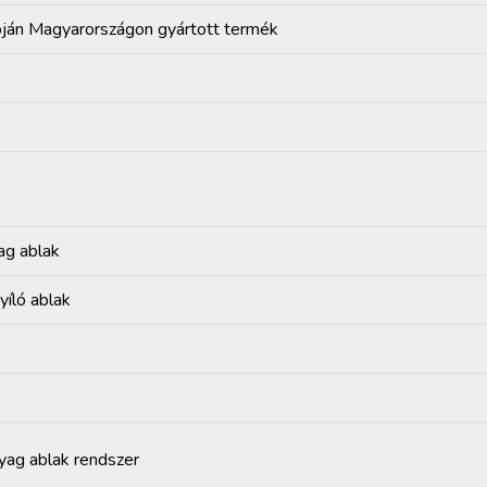
pján Magyarországon gyártott termék
ag ablak
yíló ablak
ag ablak rendszer